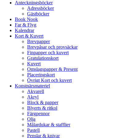
Anteckningsböcker
Adressböcker
Gästböcker
Book Nook
Far & Flyg
Kalendrar
Kort & Kuvert
Brevpapper
Brevpåsar och provsäckar
Finpapper och kuvert
Gratulationskort
Kuvert
Omslagspapper & Present
Placeringskort
Övrigt Kort och kuvert
Konstnärsmateriel
Akvarell
Akryl
Block & papper
Blyerts & ritkol
Färgpennor
Olja
Målardukar & stafflier
Pastell
Penslar & knivar