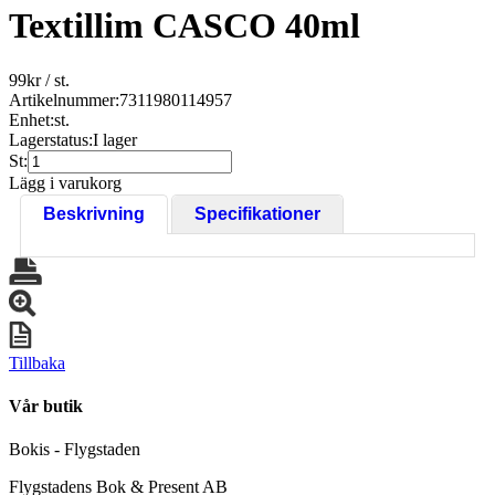
Textillim CASCO 40ml
99
kr
/ st.
Artikelnummer:
7311980114957
Enhet:
st.
Lagerstatus:
I lager
St:
Lägg i varukorg
Beskrivning
Specifikationer
Tillbaka
Vår butik
Bokis - Flygstaden
Flygstadens Bok & Present AB