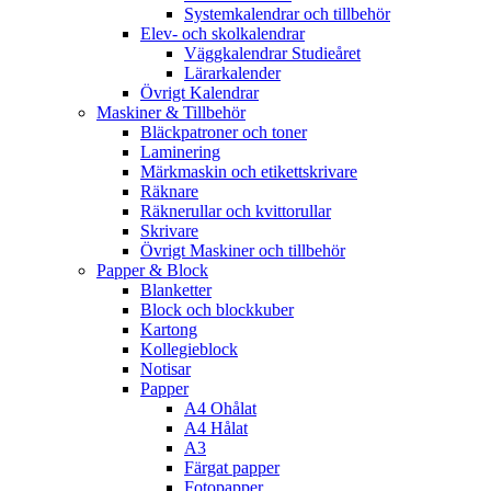
Systemkalendrar och tillbehör
Elev- och skolkalendrar
Väggkalendrar Studieåret
Lärarkalender
Övrigt Kalendrar
Maskiner & Tillbehör
Bläckpatroner och toner
Laminering
Märkmaskin och etikettskrivare
Räknare
Räknerullar och kvittorullar
Skrivare
Övrigt Maskiner och tillbehör
Papper & Block
Blanketter
Block och blockkuber
Kartong
Kollegieblock
Notisar
Papper
A4 Ohålat
A4 Hålat
A3
Färgat papper
Fotopapper