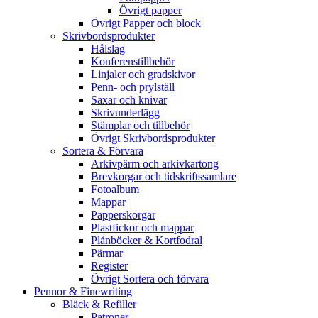
Övrigt papper
Övrigt Papper och block
Skrivbordsprodukter
Hålslag
Konferenstillbehör
Linjaler och gradskivor
Penn- och prylställ
Saxar och knivar
Skrivunderlägg
Stämplar och tillbehör
Övrigt Skrivbordsprodukter
Sortera & Förvara
Arkivpärm och arkivkartong
Brevkorgar och tidskriftssamlare
Fotoalbum
Mappar
Papperskorgar
Plastfickor och mappar
Plånböcker & Kortfodral
Pärmar
Register
Övrigt Sortera och förvara
Pennor & Finewriting
Bläck & Refiller
Patroner