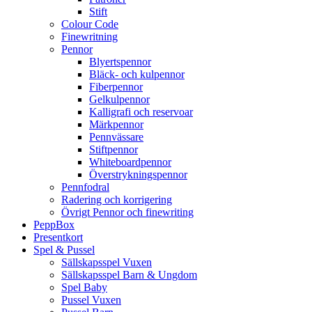
Stift
Colour Code
Finewritning
Pennor
Blyertspennor
Bläck- och kulpennor
Fiberpennor
Gelkulpennor
Kalligrafi och reservoar
Märkpennor
Pennvässare
Stiftpennor
Whiteboardpennor
Överstrykningspennor
Pennfodral
Radering och korrigering
Övrigt Pennor och finewriting
PeppBox
Presentkort
Spel & Pussel
Sällskapsspel Vuxen
Sällskapsspel Barn & Ungdom
Spel Baby
Pussel Vuxen