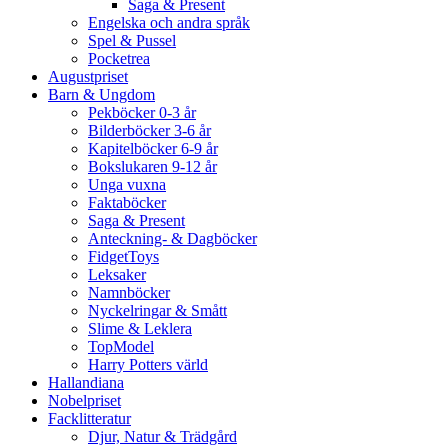
Saga & Present
Engelska och andra språk
Spel & Pussel
Pocketrea
Augustpriset
Barn & Ungdom
Pekböcker 0-3 år
Bilderböcker 3-6 år
Kapitelböcker 6-9 år
Bokslukaren 9-12 år
Unga vuxna
Faktaböcker
Saga & Present
Anteckning- & Dagböcker
FidgetToys
Leksaker
Namnböcker
Nyckelringar & Smått
Slime & Leklera
TopModel
Harry Potters värld
Hallandiana
Nobelpriset
Facklitteratur
Djur, Natur & Trädgård