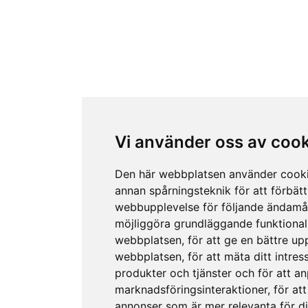
Vi använder oss av coo
Den här webbplatsen använder cook
annan spårningsteknik för att förbätt
webbupplevelse för följande ändamå
möjliggöra grundläggande funktional
webbplatsen
,
för att ge en bättre up
webbplatsen
,
för att mäta ditt intres
produkter och tjänster och för att a
marknadsföringsinteraktioner
,
för att
annonser som är mer relevanta för d