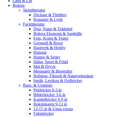
Låna & Läs
Bokrea
Skönlitteratur
Deckare & Thrillers
Romaner & Lyrik
Facklitteratur
Djur, Natur & Trädgård
Bokrea Ekonomi & Samhälle
Foto, Konst & Teater
Geografi & Resor
Hantverk & Hobby
Historia
Humor & Serier
Hälsa, Sport & Fritid
Mat & Dryck
Memoarer & Biografier
Religion, Filosofi & Naturvetenskap
Språk, Lexikon & Ordböcker
Barn- & Ungdom
Pekböcker 0-3 år
Bilderböcker 3-6 år
Kapitelböcker 6-9 år
Bokslukaren 9-12 år
12-15 år & Unga vuxna
Faktaböcker