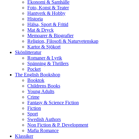
Ekonomi & Samhälle
Foto, Konst & Teater
Hantverk & Hobby
Historia
Hälsa, Sport & Fritid
Mat & Dryck
Memoarer & Biografier
Religion, Filosofi & Naturvetenskap
Kartor & Sjökort
Skönlitteratur
Romaner & Lyrik
Spänning & Thrillers
Pocket
The English Bookshop
Booktok
Childrens Books
Young Adults
Crime
Fantasy & Science Fiction
Fiction
Sport
Swedish Authors
Non Fiction & P. Development
Mafia Romance
Klassiker