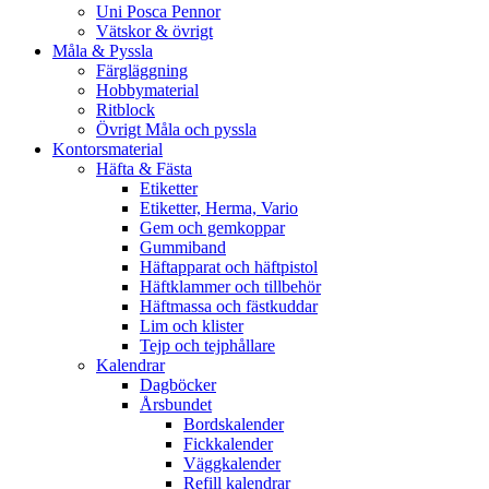
Uni Posca Pennor
Vätskor & övrigt
Måla & Pyssla
Färgläggning
Hobbymaterial
Ritblock
Övrigt Måla och pyssla
Kontorsmaterial
Häfta & Fästa
Etiketter
Etiketter, Herma, Vario
Gem och gemkoppar
Gummiband
Häftapparat och häftpistol
Häftklammer och tillbehör
Häftmassa och fästkuddar
Lim och klister
Tejp och tejphållare
Kalendrar
Dagböcker
Årsbundet
Bordskalender
Fickkalender
Väggkalender
Refill kalendrar