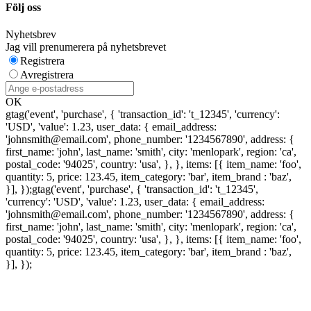
Följ oss
Nyhetsbrev
Jag vill prenumerera på nyhetsbrevet
Registrera
Avregistrera
OK
gtag('event', 'purchase', { 'transaction_id': 't_12345', 'currency':
'USD', 'value': 1.23, user_data: { email_address:
'johnsmith@email.com', phone_number: '1234567890', address: {
first_name: 'john', last_name: 'smith', city: 'menlopark', region: 'ca',
postal_code: '94025', country: 'usa', }, }, items: [{ item_name: 'foo',
quantity: 5, price: 123.45, item_category: 'bar', item_brand : 'baz',
}], });
gtag('event', 'purchase', { 'transaction_id': 't_12345',
'currency': 'USD', 'value': 1.23, user_data: { email_address:
'johnsmith@email.com', phone_number: '1234567890', address: {
first_name: 'john', last_name: 'smith', city: 'menlopark', region: 'ca',
postal_code: '94025', country: 'usa', }, }, items: [{ item_name: 'foo',
quantity: 5, price: 123.45, item_category: 'bar', item_brand : 'baz',
}], });