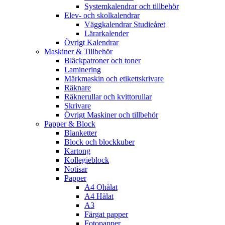
Systemkalendrar och tillbehör
Elev- och skolkalendrar
Väggkalendrar Studieåret
Lärarkalender
Övrigt Kalendrar
Maskiner & Tillbehör
Bläckpatroner och toner
Laminering
Märkmaskin och etikettskrivare
Räknare
Räknerullar och kvittorullar
Skrivare
Övrigt Maskiner och tillbehör
Papper & Block
Blanketter
Block och blockkuber
Kartong
Kollegieblock
Notisar
Papper
A4 Ohålat
A4 Hålat
A3
Färgat papper
Fotopapper