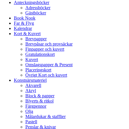
Anteckningsböcker
Adressböcker
Gästböcker
Book Nook
Far & Flyg
Kalendrar
Kort & Kuvert
Brevpapper
Brevpåsar och provsäckar
Finpapper och kuvert
Gratulationskort
Kuvert
Omslagspapper & Present
Placeringskort
Övrigt Kort och kuvert
Konstnärsmateriel
Akvarell
Akryl
Block & papper
Blyerts & ritkol
Färgpennor
Olja
Målardukar & stafflier
Pastell
Penslar & knivar