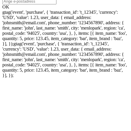
OK
gtag('event', 'purchase', { 'transaction_id': 't_12345', 'currency':
'USD', 'value': 1.23, user_data: { email_address:
'johnsmith@email.com', phone_number: '1234567890', address: {
first_name: 'john', last_name: 'smith', city: 'menlopark', region: 'ca',
postal_code: '94025', country: 'usa', }, }, items: [{ item_name: 'foo',
quantity: 5, price: 123.45, item_category: 'bar', item_brand : 'baz',
}], });
gtag('event', 'purchase', { 'transaction_id': 't_12345',
'currency': 'USD', 'value': 1.23, user_data: { email_address:
'johnsmith@email.com', phone_number: '1234567890', address: {
first_name: 'john', last_name: 'smith', city: 'menlopark', region: 'ca',
postal_code: '94025', country: 'usa', }, }, items: [{ item_name: 'foo',
quantity: 5, price: 123.45, item_category: 'bar', item_brand : 'baz',
}], });