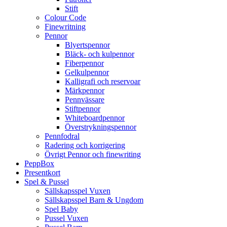
Stift
Colour Code
Finewritning
Pennor
Blyertspennor
Bläck- och kulpennor
Fiberpennor
Gelkulpennor
Kalligrafi och reservoar
Märkpennor
Pennvässare
Stiftpennor
Whiteboardpennor
Överstrykningspennor
Pennfodral
Radering och korrigering
Övrigt Pennor och finewriting
PeppBox
Presentkort
Spel & Pussel
Sällskapsspel Vuxen
Sällskapsspel Barn & Ungdom
Spel Baby
Pussel Vuxen