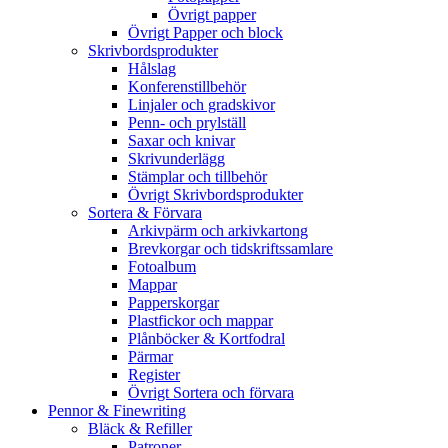
Övrigt papper
Övrigt Papper och block
Skrivbordsprodukter
Hålslag
Konferenstillbehör
Linjaler och gradskivor
Penn- och prylställ
Saxar och knivar
Skrivunderlägg
Stämplar och tillbehör
Övrigt Skrivbordsprodukter
Sortera & Förvara
Arkivpärm och arkivkartong
Brevkorgar och tidskriftssamlare
Fotoalbum
Mappar
Papperskorgar
Plastfickor och mappar
Plånböcker & Kortfodral
Pärmar
Register
Övrigt Sortera och förvara
Pennor & Finewriting
Bläck & Refiller
Patroner