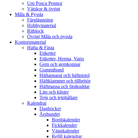
Uni Posca Pennor
Vätskor & övrigt
Måla & Pyssla
Färgläggning
Hobbymaterial
Ritblock
Övrigt Måla och pyssla
Kontorsmaterial
Häfta & Fästa
Etiketter
Etiketter, Herma, Vario
Gem och gemkoppar
Gummiband
Häftapparat och häftpistol
Häftklammer och tillbehör
Häftmassa och fästkuddar
Lim och klister
Tejp och tejphållare
Kalendrar
Dagböcker
Årsbundet
Bordskalender
Fickkalender
Väggkalender
Refill kalendrar