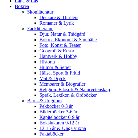
Låna & Läs
Bokrea
Skönlitteratur
Deckare & Thrillers
Romaner & Lyrik
Facklitteratur
Djur, Natur & Trädgård
Bokrea Ekonomi & Samhälle
Foto, Konst & Teater
Geografi & Resor
Hantverk & Hobby
Historia
Humor & Serier
Hälsa, Sport & Fritid
Mat & Dryck
Memoarer & Biografier
Religion, Filosofi & Naturvetenskap
Språk, Lexikon & Ordböcker
Barn- & Ungdom
Pekböcker 0-3 år
Bilderböcker 3-6 år
Kapitelböcker 6-9 år
Bokslukaren 9-12 år
12-15 år & Unga vuxna
Faktaböcker