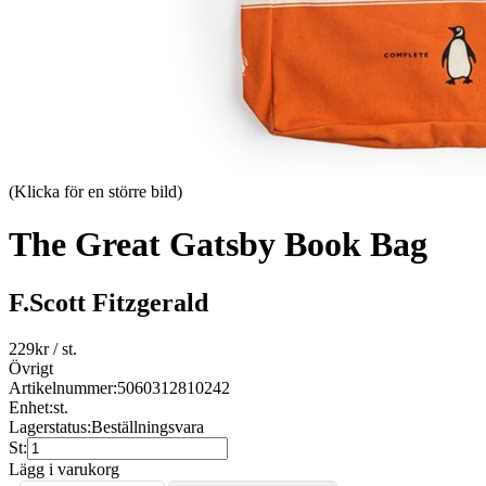
(Klicka för en större bild)
The Great Gatsby Book Bag
F.Scott Fitzgerald
229
kr
/ st.
Övrigt
Artikelnummer:
5060312810242
Enhet:
st.
Lagerstatus:
Beställningsvara
St:
Lägg i varukorg