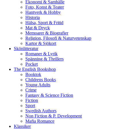
Ekonomi & Samhälle
Foto, Konst & Teater
Hantverk & Hobby
Historia
Hälsa, Sport & Fritid
Mat & Dryck
Memoarer & Biografier
Religion, Filosofi & Naturvetenskap
Kartor & Sjökort
Skönlitteratur
Romaner & Lyrik
Spänning & Thrillers
Pocket
The English Bookshop
Booktok
Childrens Books
Young Adults
Crime
Fantasy & Science Fiction
Fiction
Sport
Swedish Authors
Non Fiction & P. Development
Mafia Romance
Klassiker