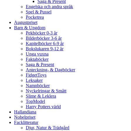
Saga & Present
Engelska och andra språk
Spel & Pussel
Pocketrea
Augustpriset
Barn & Ungdom
Pekböcker 0-3 år
Bilderböcker 3-6 år
Kapitelböcker 6-9 år
Bokslukaren 9-12 år
Unga vuxna
Faktaböcker
Saga & Present
Anteckning- & Dagböcker
FidgetToys
Leksaker
Namnböcker
Nyckelringar & Smått
Slime & Leklera
TopModel
Harry Potters värld
Hallandiana
Nobelpriset
Facklitteratur
Djur, Natur & Trädgård