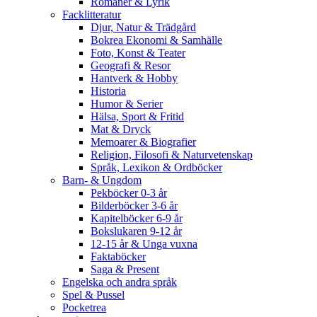
Romaner & Lyrik
Facklitteratur
Djur, Natur & Trädgård
Bokrea Ekonomi & Samhälle
Foto, Konst & Teater
Geografi & Resor
Hantverk & Hobby
Historia
Humor & Serier
Hälsa, Sport & Fritid
Mat & Dryck
Memoarer & Biografier
Religion, Filosofi & Naturvetenskap
Språk, Lexikon & Ordböcker
Barn- & Ungdom
Pekböcker 0-3 år
Bilderböcker 3-6 år
Kapitelböcker 6-9 år
Bokslukaren 9-12 år
12-15 år & Unga vuxna
Faktaböcker
Saga & Present
Engelska och andra språk
Spel & Pussel
Pocketrea