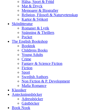
Hälsa, Sport & Fritid
Mat & Dryck
Memoarer & Biografier
Religion, Filosofi & Naturvetenskap
Kartor & Sjökort
Skönlitteratur
Romaner & Lyrik
Spänning & Thrillers
Pocket
The English Bookshop
Booktok
Childrens Books
Young Adults
Crime
Fantasy & Science Fiction
Fiction
Sport
Swedish Authors
Non Fiction & P. Development
Mafia Romance
Klassiker
Anteckningsböcker
Adressböcker
Gästböcker
Book Nook