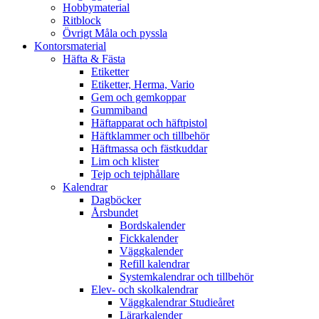
Hobbymaterial
Ritblock
Övrigt Måla och pyssla
Kontorsmaterial
Häfta & Fästa
Etiketter
Etiketter, Herma, Vario
Gem och gemkoppar
Gummiband
Häftapparat och häftpistol
Häftklammer och tillbehör
Häftmassa och fästkuddar
Lim och klister
Tejp och tejphållare
Kalendrar
Dagböcker
Årsbundet
Bordskalender
Fickkalender
Väggkalender
Refill kalendrar
Systemkalendrar och tillbehör
Elev- och skolkalendrar
Väggkalendrar Studieåret
Lärarkalender