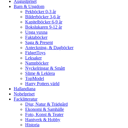
Augustpriset
Barn & Ungdom
Pekböcker 0-3 år
Bilderböcker 3-6 år
Kapitelböcker 6-9 år
Bokslukaren 9-12 år
Unga vuxna
Faktaböcker
Saga & Present
Anteckning- & Dagböcker
FidgetToys
Leksaker
Namnböcker
Nyckelringar & Smått
Slime & Leklera
TopModel
Harry Potters värld
Hallandiana
Nobelpriset
Facklitteratur
Djur, Natur & Trädgård
Ekonomi & Samhälle
Foto, Konst & Teater
Hantverk & Hobby
Historia