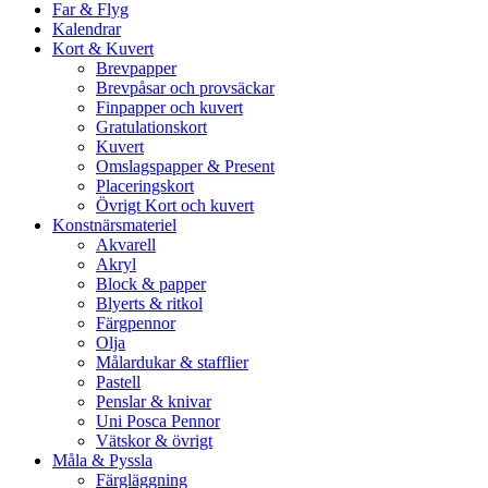
Far & Flyg
Kalendrar
Kort & Kuvert
Brevpapper
Brevpåsar och provsäckar
Finpapper och kuvert
Gratulationskort
Kuvert
Omslagspapper & Present
Placeringskort
Övrigt Kort och kuvert
Konstnärsmateriel
Akvarell
Akryl
Block & papper
Blyerts & ritkol
Färgpennor
Olja
Målardukar & stafflier
Pastell
Penslar & knivar
Uni Posca Pennor
Vätskor & övrigt
Måla & Pyssla
Färgläggning