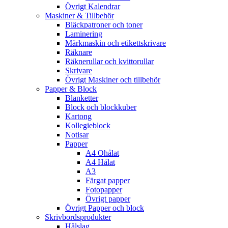
Övrigt Kalendrar
Maskiner & Tillbehör
Bläckpatroner och toner
Laminering
Märkmaskin och etikettskrivare
Räknare
Räknerullar och kvittorullar
Skrivare
Övrigt Maskiner och tillbehör
Papper & Block
Blanketter
Block och blockkuber
Kartong
Kollegieblock
Notisar
Papper
A4 Ohålat
A4 Hålat
A3
Färgat papper
Fotopapper
Övrigt papper
Övrigt Papper och block
Skrivbordsprodukter
Hålslag