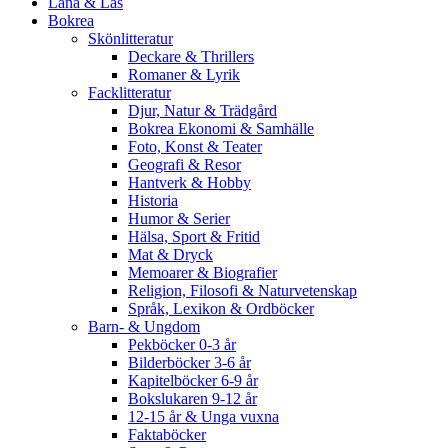
Låna & Läs
Bokrea
Skönlitteratur
Deckare & Thrillers
Romaner & Lyrik
Facklitteratur
Djur, Natur & Trädgård
Bokrea Ekonomi & Samhälle
Foto, Konst & Teater
Geografi & Resor
Hantverk & Hobby
Historia
Humor & Serier
Hälsa, Sport & Fritid
Mat & Dryck
Memoarer & Biografier
Religion, Filosofi & Naturvetenskap
Språk, Lexikon & Ordböcker
Barn- & Ungdom
Pekböcker 0-3 år
Bilderböcker 3-6 år
Kapitelböcker 6-9 år
Bokslukaren 9-12 år
12-15 år & Unga vuxna
Faktaböcker