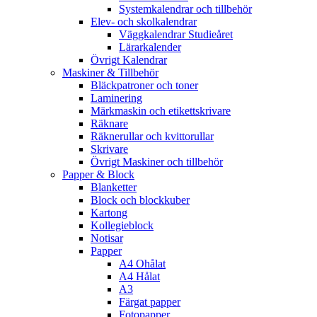
Systemkalendrar och tillbehör
Elev- och skolkalendrar
Väggkalendrar Studieåret
Lärarkalender
Övrigt Kalendrar
Maskiner & Tillbehör
Bläckpatroner och toner
Laminering
Märkmaskin och etikettskrivare
Räknare
Räknerullar och kvittorullar
Skrivare
Övrigt Maskiner och tillbehör
Papper & Block
Blanketter
Block och blockkuber
Kartong
Kollegieblock
Notisar
Papper
A4 Ohålat
A4 Hålat
A3
Färgat papper
Fotopapper