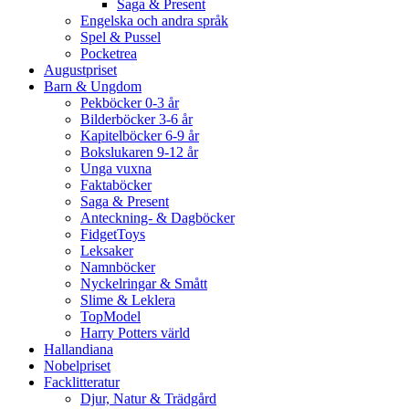
Saga & Present
Engelska och andra språk
Spel & Pussel
Pocketrea
Augustpriset
Barn & Ungdom
Pekböcker 0-3 år
Bilderböcker 3-6 år
Kapitelböcker 6-9 år
Bokslukaren 9-12 år
Unga vuxna
Faktaböcker
Saga & Present
Anteckning- & Dagböcker
FidgetToys
Leksaker
Namnböcker
Nyckelringar & Smått
Slime & Leklera
TopModel
Harry Potters värld
Hallandiana
Nobelpriset
Facklitteratur
Djur, Natur & Trädgård