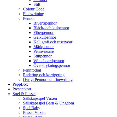
Stift
Colour Code
Finewritning
Pennor
Blyertspennor
Bläck- och kulpennor
Fiberpennor
Gelkulpennor
Kalligrafi och reservoar
Märkpennor
Pennvässare
Stiftpennor
Whiteboardpennor
Överstrykningspennor
Pennfodral
Radering och korrigering
Övrigt Pennor och finewriting
PeppBox
Presentkort
Spel & Pussel
Sällskapsspel Vuxen
Sällskapsspel Barn & Ungdom
Spel Baby
Pussel Vuxen