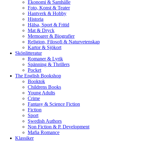
Ekonomi & Samhälle
Foto, Konst & Teater
Hantverk & Hobby
Historia
Hälsa, Sport & Fritid
Mat & Dryck
Memoarer & Biografier
Religion, Filosofi & Naturvetenskap
Kartor & Sjökort
Skönlitteratur
Romaner & Lyrik
Spänning & Thrillers
Pocket
The English Bookshop
Booktok
Childrens Books
Young Adults
Crime
Fantasy & Science Fiction
Fiction
Sport
Swedish Authors
Non Fiction & P. Development
Mafia Romance
Klassiker