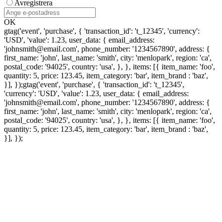
Avregistrera
OK
gtag('event', 'purchase', { 'transaction_id': 't_12345', 'currency':
'USD', 'value': 1.23, user_data: { email_address:
'johnsmith@email.com', phone_number: '1234567890', address: {
first_name: 'john', last_name: 'smith', city: 'menlopark', region: 'ca',
postal_code: '94025', country: 'usa', }, }, items: [{ item_name: 'foo',
quantity: 5, price: 123.45, item_category: 'bar', item_brand : 'baz',
}], });
gtag('event', 'purchase', { 'transaction_id': 't_12345',
'currency': 'USD', 'value': 1.23, user_data: { email_address:
'johnsmith@email.com', phone_number: '1234567890', address: {
first_name: 'john', last_name: 'smith', city: 'menlopark', region: 'ca',
postal_code: '94025', country: 'usa', }, }, items: [{ item_name: 'foo',
quantity: 5, price: 123.45, item_category: 'bar', item_brand : 'baz',
}], });