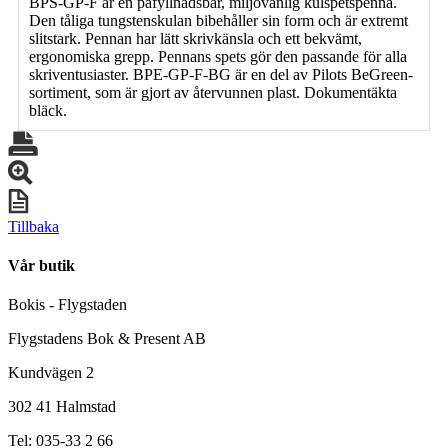
BPS-GP-F är en påfyllnadsbar, miljövänlig kulspetspenna.
Den tåliga tungstenskulan bibehåller sin form och är extremt
slitstark. Pennan har lätt skrivkänsla och ett bekvämt,
ergonomiska grepp. Pennans spets gör den passande för alla
skriventusiaster. BPE-GP-F-BG är en del av Pilots BeGreen-
sortiment, som är gjort av återvunnen plast. Dokumentäkta
bläck.
Tillbaka
Vår butik
Bokis - Flygstaden
Flygstadens Bok & Present AB
Kundvägen 2
302 41 Halmstad
Tel: 035-33 2 66