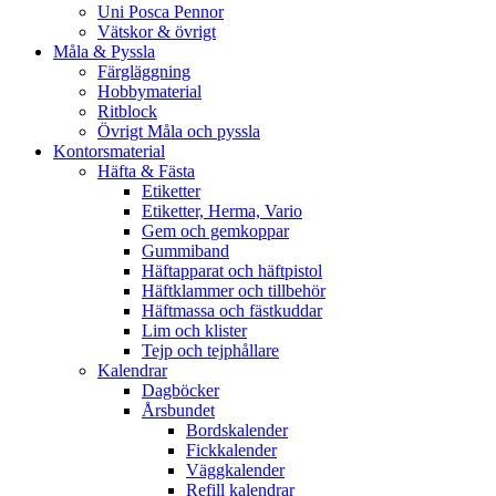
Uni Posca Pennor
Vätskor & övrigt
Måla & Pyssla
Färgläggning
Hobbymaterial
Ritblock
Övrigt Måla och pyssla
Kontorsmaterial
Häfta & Fästa
Etiketter
Etiketter, Herma, Vario
Gem och gemkoppar
Gummiband
Häftapparat och häftpistol
Häftklammer och tillbehör
Häftmassa och fästkuddar
Lim och klister
Tejp och tejphållare
Kalendrar
Dagböcker
Årsbundet
Bordskalender
Fickkalender
Väggkalender
Refill kalendrar