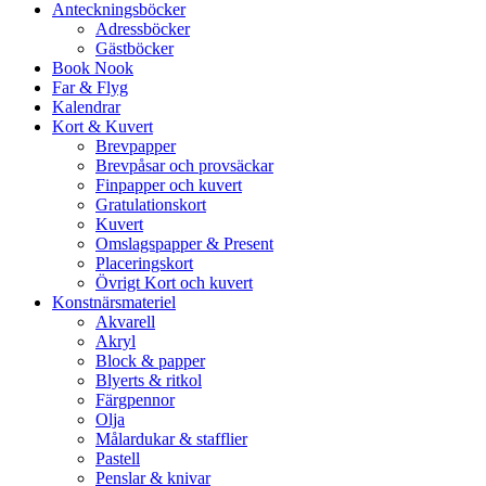
Anteckningsböcker
Adressböcker
Gästböcker
Book Nook
Far & Flyg
Kalendrar
Kort & Kuvert
Brevpapper
Brevpåsar och provsäckar
Finpapper och kuvert
Gratulationskort
Kuvert
Omslagspapper & Present
Placeringskort
Övrigt Kort och kuvert
Konstnärsmateriel
Akvarell
Akryl
Block & papper
Blyerts & ritkol
Färgpennor
Olja
Målardukar & stafflier
Pastell
Penslar & knivar