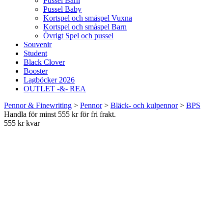
Pussel Barn
Pussel Baby
Kortspel och småspel Vuxna
Kortspel och småspel Barn
Övrigt Spel och pussel
Souvenir
Student
Black Clover
Booster
Lagböcker 2026
OUTLET -&- REA
Pennor & Finewriting
>
Pennor
>
Bläck- och kulpennor
>
BPS
Handla för minst 555 kr för fri frakt.
555 kr kvar