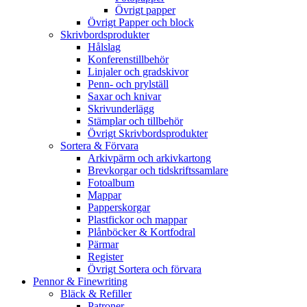
Övrigt papper
Övrigt Papper och block
Skrivbordsprodukter
Hålslag
Konferenstillbehör
Linjaler och gradskivor
Penn- och prylställ
Saxar och knivar
Skrivunderlägg
Stämplar och tillbehör
Övrigt Skrivbordsprodukter
Sortera & Förvara
Arkivpärm och arkivkartong
Brevkorgar och tidskriftssamlare
Fotoalbum
Mappar
Papperskorgar
Plastfickor och mappar
Plånböcker & Kortfodral
Pärmar
Register
Övrigt Sortera och förvara
Pennor & Finewriting
Bläck & Refiller
Patroner