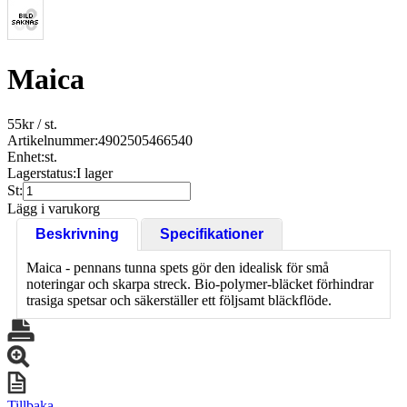
Maica
55
kr
/ st.
Artikelnummer:
4902505466540
Enhet:
st.
Lagerstatus:
I lager
St:
Lägg i varukorg
Beskrivning
Specifikationer
Maica - pennans tunna spets gör den idealisk för små
noteringar och skarpa streck. Bio-polymer-bläcket förhindrar
trasiga spetsar och säkerställer ett följsamt bläckflöde.
Tillbaka