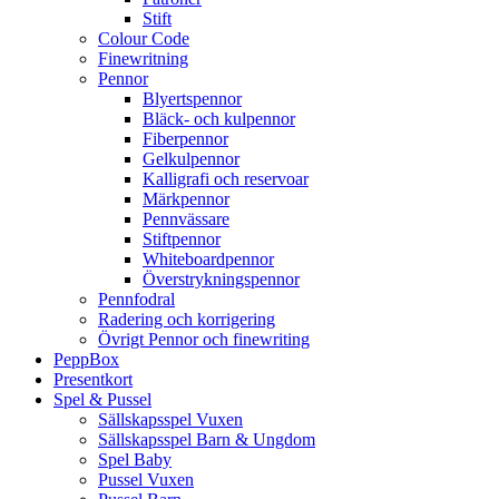
Stift
Colour Code
Finewritning
Pennor
Blyertspennor
Bläck- och kulpennor
Fiberpennor
Gelkulpennor
Kalligrafi och reservoar
Märkpennor
Pennvässare
Stiftpennor
Whiteboardpennor
Överstrykningspennor
Pennfodral
Radering och korrigering
Övrigt Pennor och finewriting
PeppBox
Presentkort
Spel & Pussel
Sällskapsspel Vuxen
Sällskapsspel Barn & Ungdom
Spel Baby
Pussel Vuxen