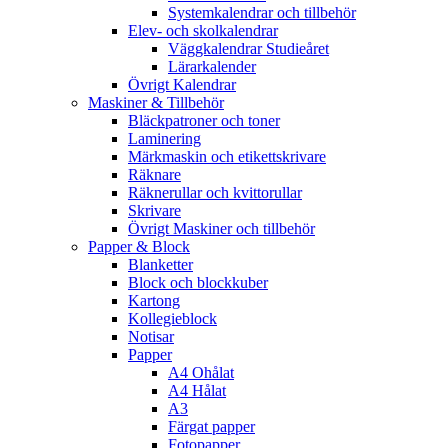
Systemkalendrar och tillbehör
Elev- och skolkalendrar
Väggkalendrar Studieåret
Lärarkalender
Övrigt Kalendrar
Maskiner & Tillbehör
Bläckpatroner och toner
Laminering
Märkmaskin och etikettskrivare
Räknare
Räknerullar och kvittorullar
Skrivare
Övrigt Maskiner och tillbehör
Papper & Block
Blanketter
Block och blockkuber
Kartong
Kollegieblock
Notisar
Papper
A4 Ohålat
A4 Hålat
A3
Färgat papper
Fotopapper