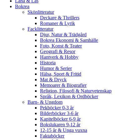
Låna & Läs
Bokrea
Skönlitteratur
Deckare & Thrillers
Romaner & Lyrik
Facklitteratur
Djur, Natur & Trädgård
Bokrea Ekonomi & Samhälle
Foto, Konst & Teater
Geografi & Resor
Hantverk & Hobby
Historia
Humor & Serier
Hälsa, Sport & Fritid
Mat & Dryck
Memoarer & Biografier
Religion, Filosofi & Naturvetenskap
Språk, Lexikon & Ordböcker
Barn- & Ungdom
Pekböcker 0-3 år
Bilderböcker 3-6 år
Kapitelböcker 6-9 år
Bokslukaren 9-12 år
12-15 år & Unga vuxna
Faktaböcker