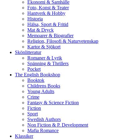
Ekonomi & Samhälle
Foto, Konst & Teater
Hantverk & Hobby
Historia
Hälsa, Sport & Fritid
Mat & Dryck
Memoarer & Biografier
Religion, Filosofi & Naturvetenskap
Kartor & Sjökort
Skönlitteratur
Romaner & Lyrik
Spänning & Thrillers
Pocket
The English Bookshop
Booktok
Childrens Books
Young Adults
Crime
Fantasy & Science Fiction
Fiction
Sport
Swedish Authors
Non Fiction & P. Development
Mafia Romance
Klassiker