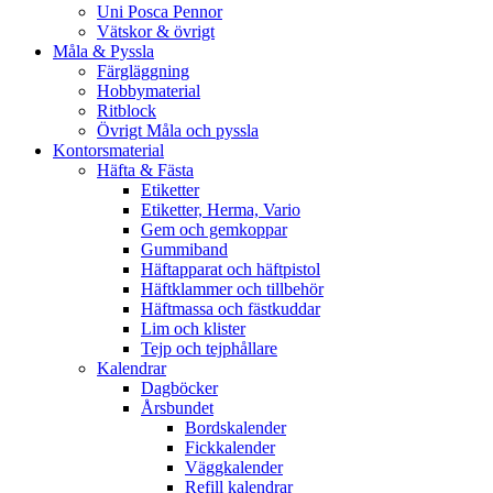
Uni Posca Pennor
Vätskor & övrigt
Måla & Pyssla
Färgläggning
Hobbymaterial
Ritblock
Övrigt Måla och pyssla
Kontorsmaterial
Häfta & Fästa
Etiketter
Etiketter, Herma, Vario
Gem och gemkoppar
Gummiband
Häftapparat och häftpistol
Häftklammer och tillbehör
Häftmassa och fästkuddar
Lim och klister
Tejp och tejphållare
Kalendrar
Dagböcker
Årsbundet
Bordskalender
Fickkalender
Väggkalender
Refill kalendrar