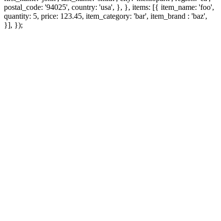
postal_code: '94025', country: 'usa', }, }, items: [{ item_name: 'foo',
quantity: 5, price: 123.45, item_category: 'bar', item_brand : 'baz',
}], });