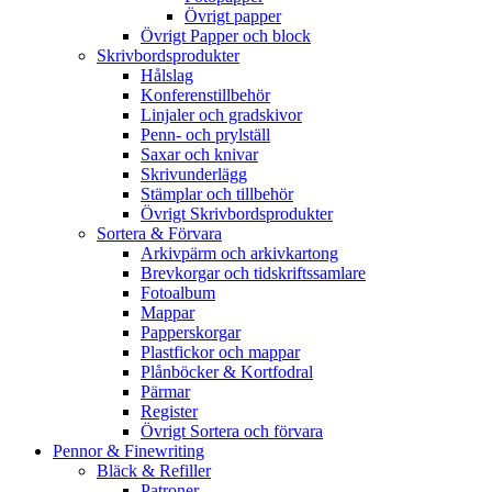
Övrigt papper
Övrigt Papper och block
Skrivbordsprodukter
Hålslag
Konferenstillbehör
Linjaler och gradskivor
Penn- och prylställ
Saxar och knivar
Skrivunderlägg
Stämplar och tillbehör
Övrigt Skrivbordsprodukter
Sortera & Förvara
Arkivpärm och arkivkartong
Brevkorgar och tidskriftssamlare
Fotoalbum
Mappar
Papperskorgar
Plastfickor och mappar
Plånböcker & Kortfodral
Pärmar
Register
Övrigt Sortera och förvara
Pennor & Finewriting
Bläck & Refiller
Patroner