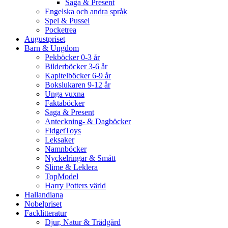
Saga & Present
Engelska och andra språk
Spel & Pussel
Pocketrea
Augustpriset
Barn & Ungdom
Pekböcker 0-3 år
Bilderböcker 3-6 år
Kapitelböcker 6-9 år
Bokslukaren 9-12 år
Unga vuxna
Faktaböcker
Saga & Present
Anteckning- & Dagböcker
FidgetToys
Leksaker
Namnböcker
Nyckelringar & Smått
Slime & Leklera
TopModel
Harry Potters värld
Hallandiana
Nobelpriset
Facklitteratur
Djur, Natur & Trädgård