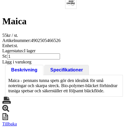
Maica
55
kr
/ st.
Artikelnummer:
4902505466526
Enhet:
st.
Lagerstatus:
I lager
St:
Lägg i varukorg
Beskrivning
Specifikationer
Maica - pennans tunna spets gör den idealisk för små
noteringar och skarpa streck. Bio-polymer-bläcket förhindrar
trasiga spetsar och säkerställer ett följsamt bläckflöde.
Tillbaka