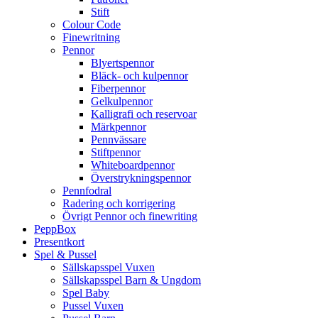
Stift
Colour Code
Finewritning
Pennor
Blyertspennor
Bläck- och kulpennor
Fiberpennor
Gelkulpennor
Kalligrafi och reservoar
Märkpennor
Pennvässare
Stiftpennor
Whiteboardpennor
Överstrykningspennor
Pennfodral
Radering och korrigering
Övrigt Pennor och finewriting
PeppBox
Presentkort
Spel & Pussel
Sällskapsspel Vuxen
Sällskapsspel Barn & Ungdom
Spel Baby
Pussel Vuxen