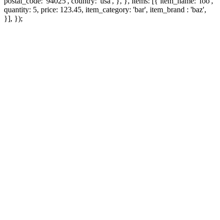
postal_code: '94025', country: 'usa', }, }, items: [{ item_name: 'foo',
quantity: 5, price: 123.45, item_category: 'bar', item_brand : 'baz',
}], });