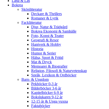
Låna & Läs
Bokrea
Skönlitteratur
Deckare & Thrillers
Romaner & Lyrik
Facklitteratur
Djur, Natur & Trädgård
Bokrea Ekonomi & Samhälle
Foto, Konst & Teater
Geografi & Resor
Hantverk & Hobby
Historia
Humor & Serier
Hälsa, Sport & Fritid
Mat & Dryck
Memoarer & Biografier
Religion, Filosofi & Naturvetenskap
Språk, Lexikon & Ordböcker
Barn- & Ungdom
Pekböcker 0-3 år
Bilderböcker 3-6 år
Kapitelböcker 6-9 år
Bokslukaren 9-12 år
12-15 år & Unga vuxna
Faktaböcker