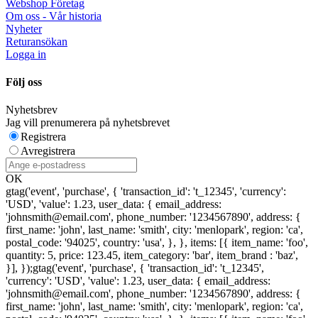
Webshop Företag
Om oss - Vår historia
Nyheter
Returansökan
Logga in
Följ oss
Nyhetsbrev
Jag vill prenumerera på nyhetsbrevet
Registrera
Avregistrera
OK
gtag('event', 'purchase', { 'transaction_id': 't_12345', 'currency':
'USD', 'value': 1.23, user_data: { email_address:
'johnsmith@email.com', phone_number: '1234567890', address: {
first_name: 'john', last_name: 'smith', city: 'menlopark', region: 'ca',
postal_code: '94025', country: 'usa', }, }, items: [{ item_name: 'foo',
quantity: 5, price: 123.45, item_category: 'bar', item_brand : 'baz',
}], });
gtag('event', 'purchase', { 'transaction_id': 't_12345',
'currency': 'USD', 'value': 1.23, user_data: { email_address:
'johnsmith@email.com', phone_number: '1234567890', address: {
first_name: 'john', last_name: 'smith', city: 'menlopark', region: 'ca',