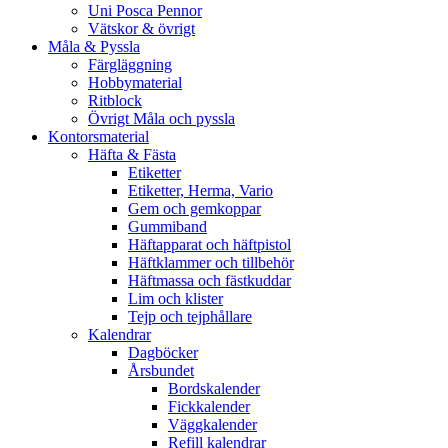
Uni Posca Pennor
Vätskor & övrigt
Måla & Pyssla
Färgläggning
Hobbymaterial
Ritblock
Övrigt Måla och pyssla
Kontorsmaterial
Häfta & Fästa
Etiketter
Etiketter, Herma, Vario
Gem och gemkoppar
Gummiband
Häftapparat och häftpistol
Häftklammer och tillbehör
Häftmassa och fästkuddar
Lim och klister
Tejp och tejphållare
Kalendrar
Dagböcker
Årsbundet
Bordskalender
Fickkalender
Väggkalender
Refill kalendrar