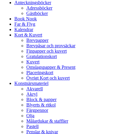
Anteckningsböcker
Adressböcker
Gästböcker
Book Nook
Far & Flyg
Kalendrar
Kort & Kuvert
Brevpapper
Brevpåsar och provsäckar
Finpapper och kuvert
Gratulationskort
Kuvert
Omslagspapper & Present
Placeringskort
Övrigt Kort och kuvert
Konstnärsmateriel
Akvarell
Akryl
Block & papper
Blyerts & ritkol
Färgpennor
Olja
Målardukar & stafflier
Pastell
Penslar & knivar