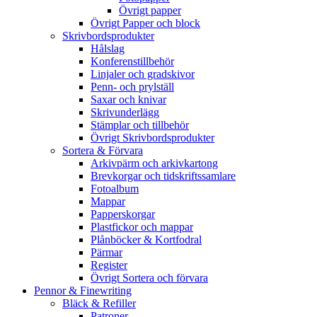
Övrigt papper
Övrigt Papper och block
Skrivbordsprodukter
Hålslag
Konferenstillbehör
Linjaler och gradskivor
Penn- och prylställ
Saxar och knivar
Skrivunderlägg
Stämplar och tillbehör
Övrigt Skrivbordsprodukter
Sortera & Förvara
Arkivpärm och arkivkartong
Brevkorgar och tidskriftssamlare
Fotoalbum
Mappar
Papperskorgar
Plastfickor och mappar
Plånböcker & Kortfodral
Pärmar
Register
Övrigt Sortera och förvara
Pennor & Finewriting
Bläck & Refiller
Patroner