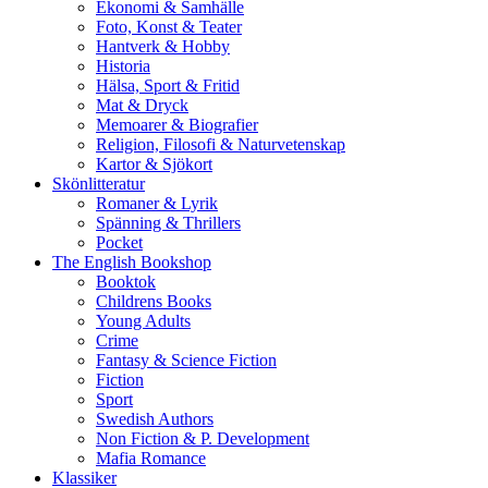
Ekonomi & Samhälle
Foto, Konst & Teater
Hantverk & Hobby
Historia
Hälsa, Sport & Fritid
Mat & Dryck
Memoarer & Biografier
Religion, Filosofi & Naturvetenskap
Kartor & Sjökort
Skönlitteratur
Romaner & Lyrik
Spänning & Thrillers
Pocket
The English Bookshop
Booktok
Childrens Books
Young Adults
Crime
Fantasy & Science Fiction
Fiction
Sport
Swedish Authors
Non Fiction & P. Development
Mafia Romance
Klassiker