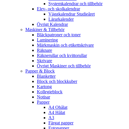
Systemkalendrar och tillbehör
Elev- och skolkalendrar
Väggkalendrar Studieåret
Lärarkalender
Övrigt Kalendrar
Maskiner & Tillbehör
Bläckpatroner och toner
Laminering
Märkmaskin och etikettskrivare
Räknare
Räknerullar och kvittorullar
Skrivare
Övrigt Maskiner och tillbehör
Papper & Block
Blanketter
Block och blockkuber
Kartong
Kollegieblock
Notisar
Papper
A4 Ohålat
A4 Hålat
A3
Färgat papper
Fotopapper