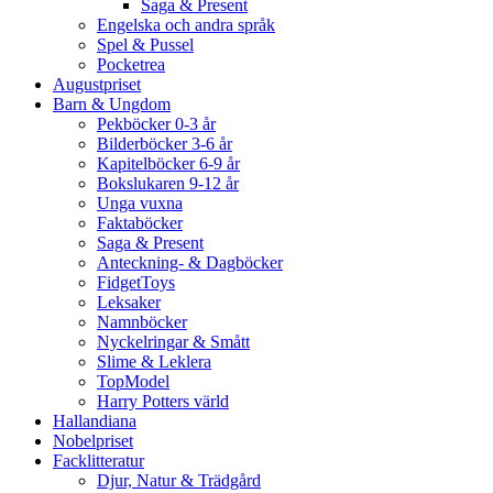
Saga & Present
Engelska och andra språk
Spel & Pussel
Pocketrea
Augustpriset
Barn & Ungdom
Pekböcker 0-3 år
Bilderböcker 3-6 år
Kapitelböcker 6-9 år
Bokslukaren 9-12 år
Unga vuxna
Faktaböcker
Saga & Present
Anteckning- & Dagböcker
FidgetToys
Leksaker
Namnböcker
Nyckelringar & Smått
Slime & Leklera
TopModel
Harry Potters värld
Hallandiana
Nobelpriset
Facklitteratur
Djur, Natur & Trädgård