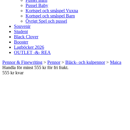
Pussel Barn
Pussel Baby
Kortspel och småspel Vuxna
Kortspel och småspel Barn
Övrigt Spel och pussel
Souvenir
Student
Black Clover
Booster
Lagböcker 2026
OUTLET -&- REA
Pennor & Finewriting
>
Pennor
>
Bläck- och kulpennor
>
Maica
Handla för minst 555 kr för fri frakt.
555 kr kvar