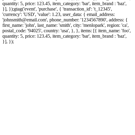
quantity: 5, price: 123.45, item_category: 'bar', item_brand : 'baz',
}], });
gtag('event', 'purchase', { 'transaction_id': 't_12345',
'currency': 'USD', 'value': 1.23, user_data: { email_address:
'johnsmith@email.com', phone_number: '1234567890', address: {
first_name: 'john', last_name: 'smith', city: 'menlopark', region: 'ca',
postal_code: '94025', country: 'usa', }, }, items: [{ item_name: 'foo',
quantity: 5, price: 123.45, item_category: 'bar', item_brand : 'baz',
}], });