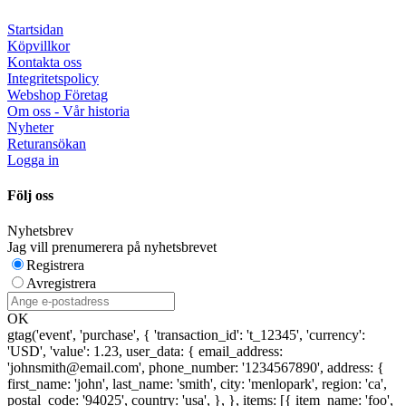
Startsidan
Köpvillkor
Kontakta oss
Integritetspolicy
Webshop Företag
Om oss - Vår historia
Nyheter
Returansökan
Logga in
Följ oss
Nyhetsbrev
Jag vill prenumerera på nyhetsbrevet
Registrera
Avregistrera
OK
gtag('event', 'purchase', { 'transaction_id': 't_12345', 'currency':
'USD', 'value': 1.23, user_data: { email_address:
'johnsmith@email.com', phone_number: '1234567890', address: {
first_name: 'john', last_name: 'smith', city: 'menlopark', region: 'ca',
postal_code: '94025', country: 'usa', }, }, items: [{ item_name: 'foo',