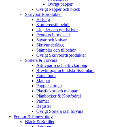
Övrigt papper
Övrigt Papper och block
Skrivbordsprodukter
Hålslag
Konferenstillbehör
Linjaler och gradskivor
Penn- och prylställ
Saxar och knivar
Skrivunderlägg
Stämplar och tillbehör
Övrigt Skrivbordsprodukter
Sortera & Förvara
Arkivpärm och arkivkartong
Brevkorgar och tidskriftssamlare
Fotoalbum
Mappar
Papperskorgar
Plastfickor och mappar
Plånböcker & Kortfodral
Pärmar
Register
Övrigt Sortera och förvara
Pennor & Finewriting
Bläck & Refiller
Patroner