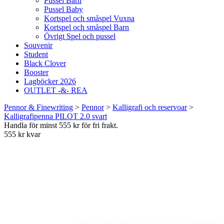
Pussel Barn
Pussel Baby
Kortspel och småspel Vuxna
Kortspel och småspel Barn
Övrigt Spel och pussel
Souvenir
Student
Black Clover
Booster
Lagböcker 2026
OUTLET -&- REA
Pennor & Finewriting
>
Pennor
>
Kalligrafi och reservoar
>
Kalligrafipenna PILOT 2.0 svart
Handla för minst 555 kr för fri frakt.
555 kr kvar