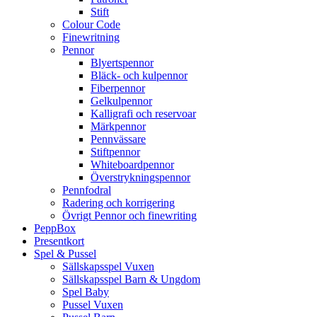
Stift
Colour Code
Finewritning
Pennor
Blyertspennor
Bläck- och kulpennor
Fiberpennor
Gelkulpennor
Kalligrafi och reservoar
Märkpennor
Pennvässare
Stiftpennor
Whiteboardpennor
Överstrykningspennor
Pennfodral
Radering och korrigering
Övrigt Pennor och finewriting
PeppBox
Presentkort
Spel & Pussel
Sällskapsspel Vuxen
Sällskapsspel Barn & Ungdom
Spel Baby
Pussel Vuxen