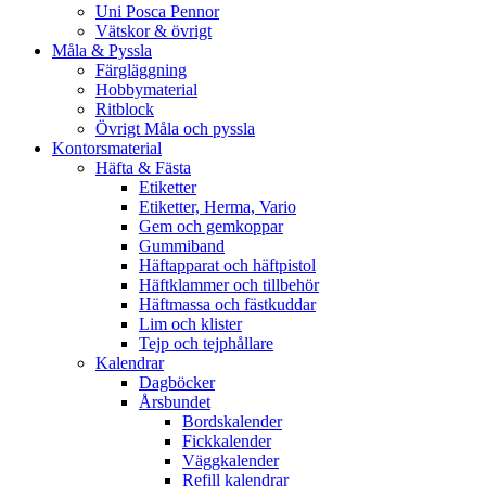
Uni Posca Pennor
Vätskor & övrigt
Måla & Pyssla
Färgläggning
Hobbymaterial
Ritblock
Övrigt Måla och pyssla
Kontorsmaterial
Häfta & Fästa
Etiketter
Etiketter, Herma, Vario
Gem och gemkoppar
Gummiband
Häftapparat och häftpistol
Häftklammer och tillbehör
Häftmassa och fästkuddar
Lim och klister
Tejp och tejphållare
Kalendrar
Dagböcker
Årsbundet
Bordskalender
Fickkalender
Väggkalender
Refill kalendrar