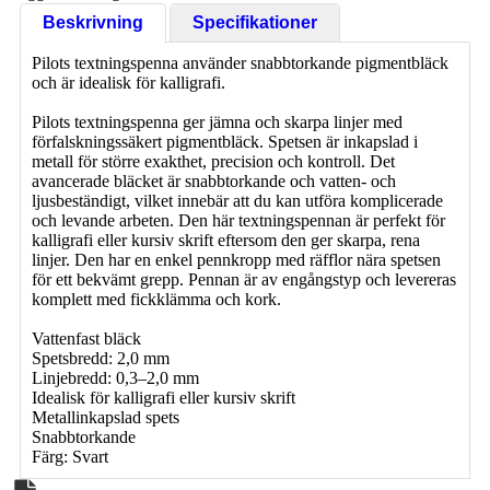
Beskrivning
Specifikationer
Pilots textningspenna använder snabbtorkande pigmentbläck
och är idealisk för kalligrafi.
Pilots textningspenna ger jämna och skarpa linjer med
förfalskningssäkert pigmentbläck. Spetsen är inkapslad i
metall för större exakthet, precision och kontroll. Det
avancerade bläcket är snabbtorkande och vatten- och
ljusbeständigt, vilket innebär att du kan utföra komplicerade
och levande arbeten. Den här textningspennan är perfekt för
kalligrafi eller kursiv skrift eftersom den ger skarpa, rena
linjer. Den har en enkel pennkropp med räfflor nära spetsen
för ett bekvämt grepp. Pennan är av engångstyp och levereras
komplett med fickklämma och kork.
Vattenfast bläck
Spetsbredd: 2,0 mm
Linjebredd: 0,3–2,0 mm
Idealisk för kalligrafi eller kursiv skrift
Metallinkapslad spets
Snabbtorkande
Färg: Svart