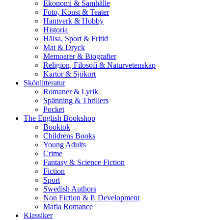
Ekonomi & Samhälle
Foto, Konst & Teater
Hantverk & Hobby
Historia
Hälsa, Sport & Fritid
Mat & Dryck
Memoarer & Biografier
Religion, Filosofi & Naturvetenskap
Kartor & Sjökort
Skönlitteratur
Romaner & Lyrik
Spänning & Thrillers
Pocket
The English Bookshop
Booktok
Childrens Books
Young Adults
Crime
Fantasy & Science Fiction
Fiction
Sport
Swedish Authors
Non Fiction & P. Development
Mafia Romance
Klassiker