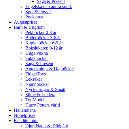
Saga & Present
Engelska och andra språk
Spel & Pussel
Pocketrea
Augustpriset
Barn & Ungdom
Pekböcker 0-3 år
Bilderböcker 3-6 år
Kapitelböcker 6-9 år
Bokslukaren 9-12 år
Unga vuxna
Faktaböcker
Saga & Present
Anteckning- & Dagböcker
FidgetToys
Leksaker
Namnböcker
Nyckelringar & Smått
Slime & Leklera
TopModel
Harry Potters värld
Hallandiana
Nobelpriset
Facklitteratur
Djur, Natur & Trädgård