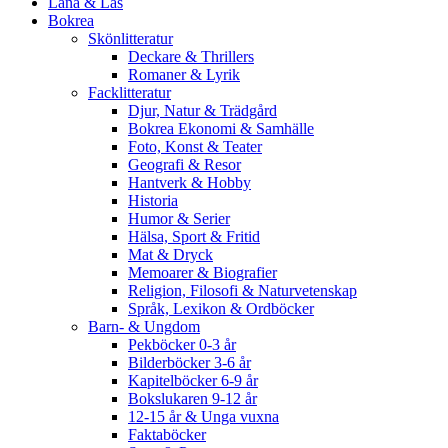
Låna & Läs
Bokrea
Skönlitteratur
Deckare & Thrillers
Romaner & Lyrik
Facklitteratur
Djur, Natur & Trädgård
Bokrea Ekonomi & Samhälle
Foto, Konst & Teater
Geografi & Resor
Hantverk & Hobby
Historia
Humor & Serier
Hälsa, Sport & Fritid
Mat & Dryck
Memoarer & Biografier
Religion, Filosofi & Naturvetenskap
Språk, Lexikon & Ordböcker
Barn- & Ungdom
Pekböcker 0-3 år
Bilderböcker 3-6 år
Kapitelböcker 6-9 år
Bokslukaren 9-12 år
12-15 år & Unga vuxna
Faktaböcker