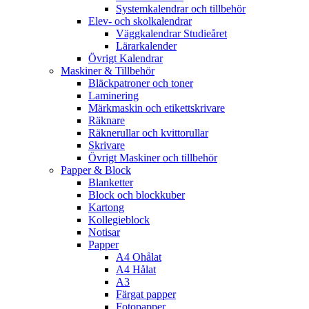
Systemkalendrar och tillbehör
Elev- och skolkalendrar
Väggkalendrar Studieåret
Lärarkalender
Övrigt Kalendrar
Maskiner & Tillbehör
Bläckpatroner och toner
Laminering
Märkmaskin och etikettskrivare
Räknare
Räknerullar och kvittorullar
Skrivare
Övrigt Maskiner och tillbehör
Papper & Block
Blanketter
Block och blockkuber
Kartong
Kollegieblock
Notisar
Papper
A4 Ohålat
A4 Hålat
A3
Färgat papper
Fotopapper