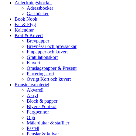
Anteckningsböcker
Adressböcker
Gästböcker
Book Nook
Far & Flyg
Kalendrar
Kort & Kuvert
Brevpapper
Brevpåsar och provsäckar
Finpapper och kuvert
Gratulationskort
Kuvert
Omslagspapper & Present
Placeringskort
Övrigt Kort och kuvert
Konstnärsmateriel
Akvarell
Akryl
Block & papper
Blyerts & ritkol
Färgpennor
Olja
Målardukar & stafflier
Pastell
Penslar & knivar