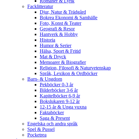
Romaner & Lyrik
Facklitteratur
Djur, Natur & Trädgård
Bokrea Ekonomi & Samhälle
Foto, Konst & Teater
Geografi & Resor
Hantverk & Hobby
Historia
Humor & Serier
Hälsa, Sport & Fritid
Mat & Dryck
Memoarer & Biografier
Religion, Filosofi & Naturvetenskap
Språk, Lexikon & Ordböcker
Barn- & Ungdom
Pekböcker 0-3 år
Bilderböcker 3-6 år
Kapitelböcker 6-9 år
Bokslukaren 9-12 år
12-15 år & Unga vuxna
Faktaböcker
Saga & Present
Engelska och andra språk
Spel & Pussel
Pocketrea