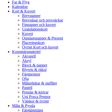
Far & Flyg
Kalendrar
Kort & Kuvert
Brevpapper
Brevpåsar och provsäckar
Finpapper och kuvert
Gratulationskort
Kuvert
Omslagspapper & Present
Placeringskort
Övrigt Kort och kuvert
Konstnärsmateriel
Akvarell
Akryl
Block & papper
Blyerts & ritkol
Färgpennor
Olja
Målardukar & stafflier
Pastell
Penslar & knivar
Uni Posca Pennor
Vätskor & övrigt
Måla & Pyssla
Färgläggning