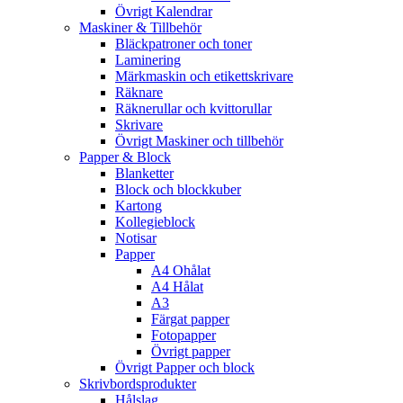
Övrigt Kalendrar
Maskiner & Tillbehör
Bläckpatroner och toner
Laminering
Märkmaskin och etikettskrivare
Räknare
Räknerullar och kvittorullar
Skrivare
Övrigt Maskiner och tillbehör
Papper & Block
Blanketter
Block och blockkuber
Kartong
Kollegieblock
Notisar
Papper
A4 Ohålat
A4 Hålat
A3
Färgat papper
Fotopapper
Övrigt papper
Övrigt Papper och block
Skrivbordsprodukter
Hålslag