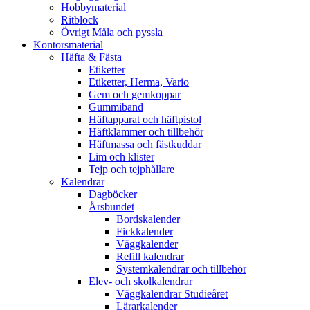
Hobbymaterial
Ritblock
Övrigt Måla och pyssla
Kontorsmaterial
Häfta & Fästa
Etiketter
Etiketter, Herma, Vario
Gem och gemkoppar
Gummiband
Häftapparat och häftpistol
Häftklammer och tillbehör
Häftmassa och fästkuddar
Lim och klister
Tejp och tejphållare
Kalendrar
Dagböcker
Årsbundet
Bordskalender
Fickkalender
Väggkalender
Refill kalendrar
Systemkalendrar och tillbehör
Elev- och skolkalendrar
Väggkalendrar Studieåret
Lärarkalender