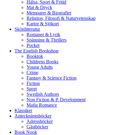
Hälsa, Sport & Fritid
Mat & Dryck
Memoarer & Biografier
Religion, Filosofi & Naturvetenskap
Kartor & Sjökort
Skönlitteratur
Romaner & Lyrik
Spänning & Thrillers
Pocket
The English Bookshop
Booktok
Childrens Books
Young Adults
Crime
Fantasy & Science Fiction
Fiction
Sport
Swedish Authors
Non Fiction & P. Development
Mafia Romance
Klassiker
Anteckningsböcker
Adressböcker
Gästböcker
Book Nook