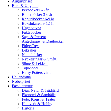
Augustpriset
Barn & Ungdom
Pekböcker 0-3 år
Bilderböcker 3-6 år
Kapitelböcker 6-9 år
Bokslukaren 9-12 år
Unga vuxna
Faktaböcker
Saga & Present
Anteckning- & Dagböcker
FidgetToys
Leksaker
Namnböcker
Nyckelringar & Smått
Slime & Leklera
TopModel
Harry Potters värld
Hallandiana
Nobelpriset
Facklitteratur
Djur, Natur & Trädgård
Ekonomi & Samhälle
Foto, Konst & Teater
Hantverk & Hobby
Historia