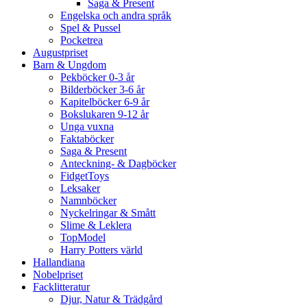
Saga & Present
Engelska och andra språk
Spel & Pussel
Pocketrea
Augustpriset
Barn & Ungdom
Pekböcker 0-3 år
Bilderböcker 3-6 år
Kapitelböcker 6-9 år
Bokslukaren 9-12 år
Unga vuxna
Faktaböcker
Saga & Present
Anteckning- & Dagböcker
FidgetToys
Leksaker
Namnböcker
Nyckelringar & Smått
Slime & Leklera
TopModel
Harry Potters värld
Hallandiana
Nobelpriset
Facklitteratur
Djur, Natur & Trädgård