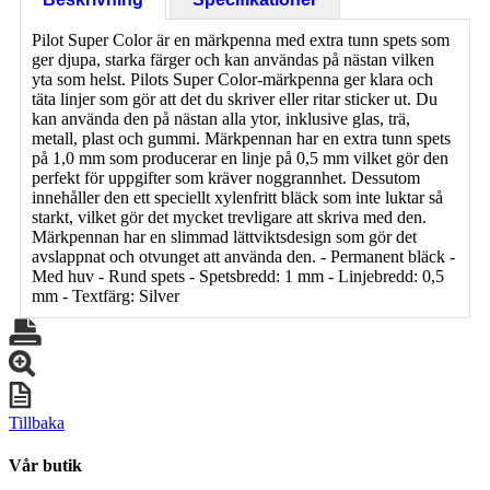
Pilot Super Color är en märkpenna med extra tunn spets som
ger djupa, starka färger och kan användas på nästan vilken
yta som helst. Pilots Super Color-märkpenna ger klara och
täta linjer som gör att det du skriver eller ritar sticker ut. Du
kan använda den på nästan alla ytor, inklusive glas, trä,
metall, plast och gummi. Märkpennan har en extra tunn spets
på 1,0 mm som producerar en linje på 0,5 mm vilket gör den
perfekt för uppgifter som kräver noggrannhet. Dessutom
innehåller den ett speciellt xylenfritt bläck som inte luktar så
starkt, vilket gör det mycket trevligare att skriva med den.
Märkpennan har en slimmad lättviktsdesign som gör det
avslappnat och otvunget att använda den. - Permanent bläck -
Med huv - Rund spets - Spetsbredd: 1 mm - Linjebredd: 0,5
mm - Textfärg: Silver
Tillbaka
Vår butik