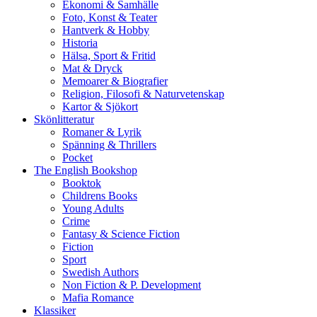
Ekonomi & Samhälle
Foto, Konst & Teater
Hantverk & Hobby
Historia
Hälsa, Sport & Fritid
Mat & Dryck
Memoarer & Biografier
Religion, Filosofi & Naturvetenskap
Kartor & Sjökort
Skönlitteratur
Romaner & Lyrik
Spänning & Thrillers
Pocket
The English Bookshop
Booktok
Childrens Books
Young Adults
Crime
Fantasy & Science Fiction
Fiction
Sport
Swedish Authors
Non Fiction & P. Development
Mafia Romance
Klassiker