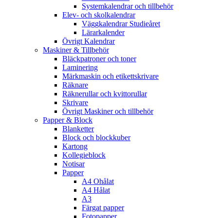
Systemkalendrar och tillbehör
Elev- och skolkalendrar
Väggkalendrar Studieåret
Lärarkalender
Övrigt Kalendrar
Maskiner & Tillbehör
Bläckpatroner och toner
Laminering
Märkmaskin och etikettskrivare
Räknare
Räknerullar och kvittorullar
Skrivare
Övrigt Maskiner och tillbehör
Papper & Block
Blanketter
Block och blockkuber
Kartong
Kollegieblock
Notisar
Papper
A4 Ohålat
A4 Hålat
A3
Färgat papper
Fotopapper