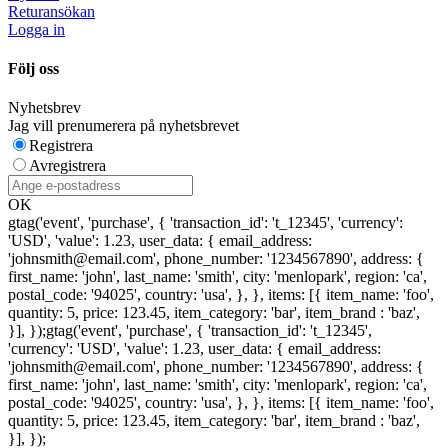
Returansökan
Logga in
Följ oss
Nyhetsbrev
Jag vill prenumerera på nyhetsbrevet
Registrera
Avregistrera
OK
gtag('event', 'purchase', { 'transaction_id': 't_12345', 'currency':
'USD', 'value': 1.23, user_data: { email_address:
'johnsmith@email.com', phone_number: '1234567890', address: {
first_name: 'john', last_name: 'smith', city: 'menlopark', region: 'ca',
postal_code: '94025', country: 'usa', }, }, items: [{ item_name: 'foo',
quantity: 5, price: 123.45, item_category: 'bar', item_brand : 'baz',
}], });
gtag('event', 'purchase', { 'transaction_id': 't_12345',
'currency': 'USD', 'value': 1.23, user_data: { email_address:
'johnsmith@email.com', phone_number: '1234567890', address: {
first_name: 'john', last_name: 'smith', city: 'menlopark', region: 'ca',
postal_code: '94025', country: 'usa', }, }, items: [{ item_name: 'foo',
quantity: 5, price: 123.45, item_category: 'bar', item_brand : 'baz',
}], });