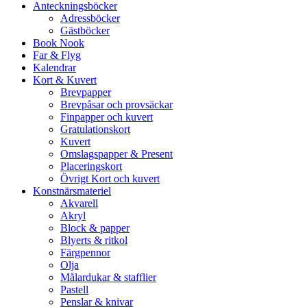
Anteckningsböcker
Adressböcker
Gästböcker
Book Nook
Far & Flyg
Kalendrar
Kort & Kuvert
Brevpapper
Brevpåsar och provsäckar
Finpapper och kuvert
Gratulationskort
Kuvert
Omslagspapper & Present
Placeringskort
Övrigt Kort och kuvert
Konstnärsmateriel
Akvarell
Akryl
Block & papper
Blyerts & ritkol
Färgpennor
Olja
Målardukar & stafflier
Pastell
Penslar & knivar