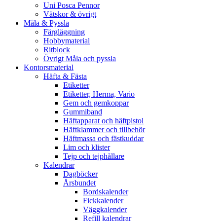
Uni Posca Pennor
Vätskor & övrigt
Måla & Pyssla
Färgläggning
Hobbymaterial
Ritblock
Övrigt Måla och pyssla
Kontorsmaterial
Häfta & Fästa
Etiketter
Etiketter, Herma, Vario
Gem och gemkoppar
Gummiband
Häftapparat och häftpistol
Häftklammer och tillbehör
Häftmassa och fästkuddar
Lim och klister
Tejp och tejphållare
Kalendrar
Dagböcker
Årsbundet
Bordskalender
Fickkalender
Väggkalender
Refill kalendrar