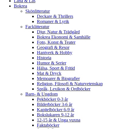
Låna & Läs
Bokrea
Skönlitteratur
Deckare & Thrillers
Romaner & Lyrik
Facklitteratur
Djur, Natur & Trädgård
Bokrea Ekonomi & Samhälle
Foto, Konst & Teater
Geografi & Resor
Hantverk & Hobby
Historia
Humor & Serier
Hälsa, Sport & Fritid
Mat & Dryck
Memoarer & Biografier
Religion, Filosofi & Naturvetenskap
Språk, Lexikon & Ordböcker
Barn- & Ungdom
Pekböcker 0-3 år
Bilderböcker 3-6 år
Kapitelböcker 6-9 år
Bokslukaren 9-12 år
12-15 år & Unga vuxna
Faktaböcker