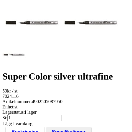
Super Color silver ultrafine
59
kr
/ st.
7024116
Artikelnummer:
4902505087950
Enhet:
st.
Lagerstatus:
I lager
St:
Lägg i varukorg
Beskrivning
Specifikationer