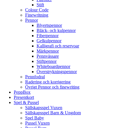
Stift
Colour Code
Finewritning
Pennor
Blyertspennor
Bläck- och kulpennor
Fiberpennor
Gelkulpennor
Kalligrafi och reservoar
Märkpennor
Pennvässare
Stiftpennor
Whiteboardpennor
Överstrykningspennor
Pennfodral
Radering och korrigering
Övrigt Pennor och finewriting
PeppBox
Presentkort
Spel & Pussel
Sällskapsspel Vuxen
Sällskapsspel Barn & Ungdom
Spel Baby
Pussel Vuxen