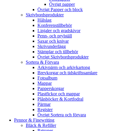
Övrigt papper
Övrigt Papper och block
Skrivbordsprodukter
Hålslag
Konferenstillbehör
Linjaler och gradskivor
Penn- och prylställ
Saxar och knivar
Skrivunderlägg
Stämplar och tillbehör
Övrigt Skrivbordsprodukter
Sortera & Förvara
Arkivpärm och arkivkartong
Brevkorgar och tidskriftssamlare
Fotoalbum
Mappar
Papperskorgar
Plastfickor och mappar
Plånböcker & Kortfodral
Pärmar
Register
Övrigt Sortera och förvara
Pennor & Finewriting
Bläck & Refiller
Patroner