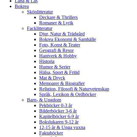
Låna & Läs
Bokrea
Skönlitteratur
Deckare & Thrillers
Romaner & Lyrik
Facklitteratur
Djur, Natur & Trädgård
Bokrea Ekonomi & Samhälle
Foto, Konst & Teater
Geografi & Resor
Hantverk & Hobby
Historia
Humor & Serier
Hälsa, Sport & Fritid
Mat & Dryck
Memoarer & Biografier
Religion, Filosofi & Naturvetenskap
Språk, Lexikon & Ordböcker
Barn- & Ungdom
Pekböcker 0-3 år
Bilderböcker 3-6 år
Kapitelböcker 6-9 år
Bokslukaren 9-12 år
12-15 år & Unga vuxna
Faktaböcker