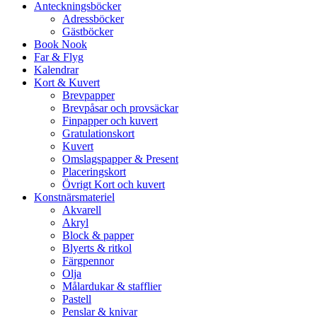
Anteckningsböcker
Adressböcker
Gästböcker
Book Nook
Far & Flyg
Kalendrar
Kort & Kuvert
Brevpapper
Brevpåsar och provsäckar
Finpapper och kuvert
Gratulationskort
Kuvert
Omslagspapper & Present
Placeringskort
Övrigt Kort och kuvert
Konstnärsmateriel
Akvarell
Akryl
Block & papper
Blyerts & ritkol
Färgpennor
Olja
Målardukar & stafflier
Pastell
Penslar & knivar