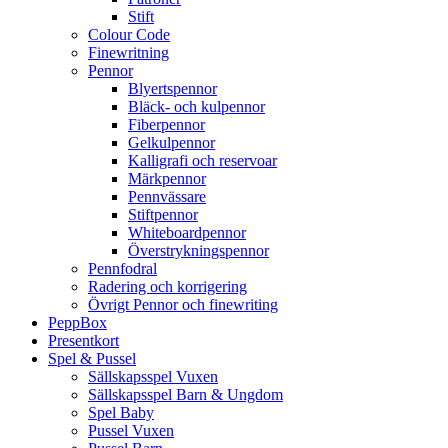
Stift
Colour Code
Finewritning
Pennor
Blyertspennor
Bläck- och kulpennor
Fiberpennor
Gelkulpennor
Kalligrafi och reservoar
Märkpennor
Pennvässare
Stiftpennor
Whiteboardpennor
Överstrykningspennor
Pennfodral
Radering och korrigering
Övrigt Pennor och finewriting
PeppBox
Presentkort
Spel & Pussel
Sällskapsspel Vuxen
Sällskapsspel Barn & Ungdom
Spel Baby
Pussel Vuxen