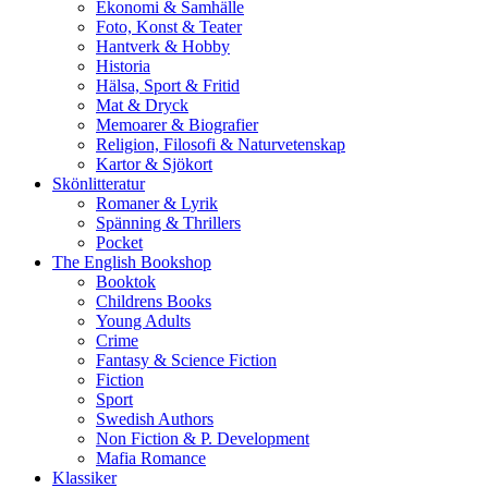
Ekonomi & Samhälle
Foto, Konst & Teater
Hantverk & Hobby
Historia
Hälsa, Sport & Fritid
Mat & Dryck
Memoarer & Biografier
Religion, Filosofi & Naturvetenskap
Kartor & Sjökort
Skönlitteratur
Romaner & Lyrik
Spänning & Thrillers
Pocket
The English Bookshop
Booktok
Childrens Books
Young Adults
Crime
Fantasy & Science Fiction
Fiction
Sport
Swedish Authors
Non Fiction & P. Development
Mafia Romance
Klassiker