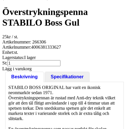
Överstrykningspenna
STABILO Boss Gul
25
kr
/ st.
Artikelnummer: 266306
Artikelnummer:
4006381333627
Enhet:
st.
Lagerstatus:
I lager
St:
Lägg i varukorg
Beskrivning
Specifikationer
STABILO BOSS ORIGINAL har varit en ikonisk
neonmarkör sedan 1971.
Överstrykningspennan är rustad med Anti-dry teknik vilket
gör att den tål flitigt användande i upp till 4 timmar utan att
spetsen torkar. Den snedskurna spetsen gör det enkelt att
markera texter i varierande storlek och är extra tålig och
slitstark.
En överstrykningspenna som passar perfekt för skolan,