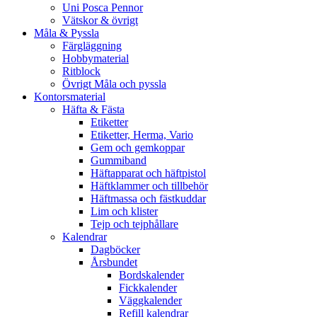
Uni Posca Pennor
Vätskor & övrigt
Måla & Pyssla
Färgläggning
Hobbymaterial
Ritblock
Övrigt Måla och pyssla
Kontorsmaterial
Häfta & Fästa
Etiketter
Etiketter, Herma, Vario
Gem och gemkoppar
Gummiband
Häftapparat och häftpistol
Häftklammer och tillbehör
Häftmassa och fästkuddar
Lim och klister
Tejp och tejphållare
Kalendrar
Dagböcker
Årsbundet
Bordskalender
Fickkalender
Väggkalender
Refill kalendrar