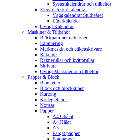
Systemkalendrar och tillbehör
Elev- och skolkalendrar
Väggkalendrar Studieåret
Lärarkalender
Övrigt Kalendrar
Maskiner & Tillbehör
Bläckpatroner och toner
Laminering
Märkmaskin och etikettskrivare
Räknare
Räknerullar och kvittorullar
Skrivare
Övrigt Maskiner och tillbehör
Papper & Block
Blanketter
Block och blockkuber
Kartong
Kollegieblock
Notisar
Papper
A4 Ohålat
A4 Hålat
A3
Färgat papper
Fotopapper