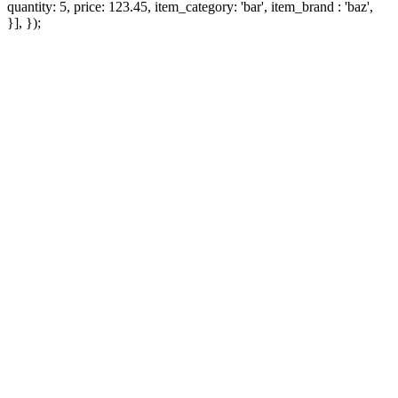
quantity: 5, price: 123.45, item_category: 'bar', item_brand : 'baz',
}], });