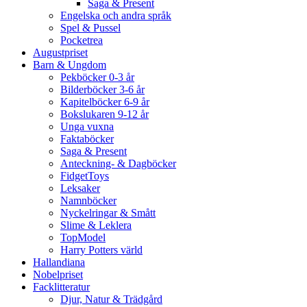
Saga & Present
Engelska och andra språk
Spel & Pussel
Pocketrea
Augustpriset
Barn & Ungdom
Pekböcker 0-3 år
Bilderböcker 3-6 år
Kapitelböcker 6-9 år
Bokslukaren 9-12 år
Unga vuxna
Faktaböcker
Saga & Present
Anteckning- & Dagböcker
FidgetToys
Leksaker
Namnböcker
Nyckelringar & Smått
Slime & Leklera
TopModel
Harry Potters värld
Hallandiana
Nobelpriset
Facklitteratur
Djur, Natur & Trädgård