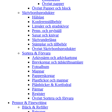
Övrigt papper
Övrigt Papper och block
Skrivbordsprodukter
Hålslag
Konferenstillbehör
Linjaler och gradskivor
Penn- och prylställ
Saxar och knivar
Skrivunderlägg
Stämplar och tillbehör
Övrigt Skrivbordsprodukter
Sortera & Förvara
Arkivpärm och arkivkartong
Brevkorgar och tidskriftssamlare
Fotoalbum
Mappar
Papperskorgar
Plastfickor och mappar
Plånböcker & Kortfodral
Pärmar
Register
Övrigt Sortera och förvara
Pennor & Finewriting
Bläck & Refiller
Patroner