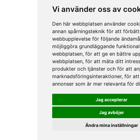
Vi använder oss av coo
Den här webbplatsen använder cook
annan spårningsteknik för att förbätt
webbupplevelse för följande ändamå
möjliggöra grundläggande funktional
webbplatsen
,
för att ge en bättre up
webbplatsen
,
för att mäta ditt intres
produkter och tjänster och för att a
marknadsföringsinteraktioner
,
för att
annonser som är mer relevanta för d
Jag accepterar
Jag avböjer
Ändra mina inställningar