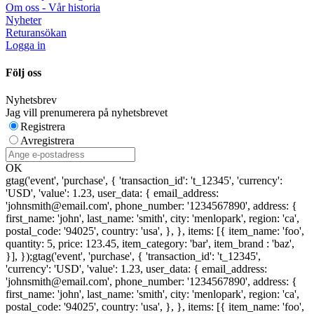
Om oss - Vår historia
Nyheter
Returansökan
Logga in
Följ oss
Nyhetsbrev
Jag vill prenumerera på nyhetsbrevet
Registrera
Avregistrera
OK
gtag('event', 'purchase', { 'transaction_id': 't_12345', 'currency':
'USD', 'value': 1.23, user_data: { email_address:
'johnsmith@email.com', phone_number: '1234567890', address: {
first_name: 'john', last_name: 'smith', city: 'menlopark', region: 'ca',
postal_code: '94025', country: 'usa', }, }, items: [{ item_name: 'foo',
quantity: 5, price: 123.45, item_category: 'bar', item_brand : 'baz',
}], });
gtag('event', 'purchase', { 'transaction_id': 't_12345',
'currency': 'USD', 'value': 1.23, user_data: { email_address:
'johnsmith@email.com', phone_number: '1234567890', address: {
first_name: 'john', last_name: 'smith', city: 'menlopark', region: 'ca',
postal_code: '94025', country: 'usa', }, }, items: [{ item_name: 'foo',