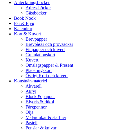
Anteckningsböcker
Adressböcker
Gästböcker
Book Nook
Far & Flyg
Kalendrar
Kort & Kuvert
Brevpapper
Brevpåsar och provsäckar
Finpapper och kuvert
Gratulationskort
Kuvert
Omslagspapper & Present
Placeringskort
Övrigt Kort och kuvert
Konstnärsmateriel
Akvarell
Akryl
Block & papper
Blyerts & ritkol
Färgpennor
Olja
Målardukar & stafflier
Pastell
Penslar & knivar