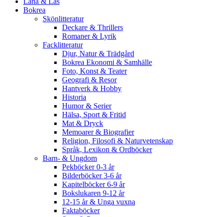
Låna & Läs
Bokrea
Skönlitteratur
Deckare & Thrillers
Romaner & Lyrik
Facklitteratur
Djur, Natur & Trädgård
Bokrea Ekonomi & Samhälle
Foto, Konst & Teater
Geografi & Resor
Hantverk & Hobby
Historia
Humor & Serier
Hälsa, Sport & Fritid
Mat & Dryck
Memoarer & Biografier
Religion, Filosofi & Naturvetenskap
Språk, Lexikon & Ordböcker
Barn- & Ungdom
Pekböcker 0-3 år
Bilderböcker 3-6 år
Kapitelböcker 6-9 år
Bokslukaren 9-12 år
12-15 år & Unga vuxna
Faktaböcker