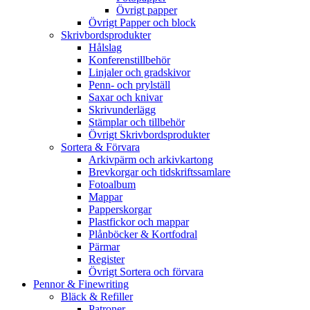
Övrigt papper
Övrigt Papper och block
Skrivbordsprodukter
Hålslag
Konferenstillbehör
Linjaler och gradskivor
Penn- och prylställ
Saxar och knivar
Skrivunderlägg
Stämplar och tillbehör
Övrigt Skrivbordsprodukter
Sortera & Förvara
Arkivpärm och arkivkartong
Brevkorgar och tidskriftssamlare
Fotoalbum
Mappar
Papperskorgar
Plastfickor och mappar
Plånböcker & Kortfodral
Pärmar
Register
Övrigt Sortera och förvara
Pennor & Finewriting
Bläck & Refiller
Patroner