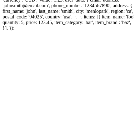
'johnsmith@email.com', phone_number: '1234567890', address: {
first_name: 'john', last_name: 'smith', city: 'menlopark', region: 'ca',
postal_code: '94025', country: 'usa', }, }, items: [{ item_name: 'foo',
quantity: 5, price: 123.45, item_category: 'bar', item_brand : 'baz',
}], });