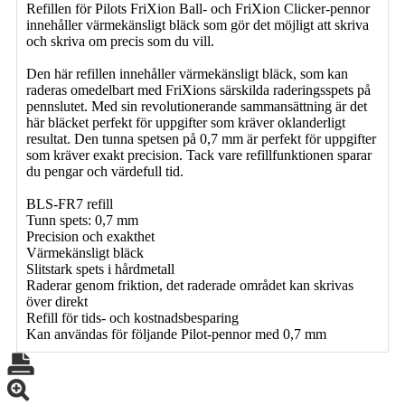
Refillen för Pilots FriXion Ball- och FriXion Clicker-pennor
innehåller värmekänsligt bläck som gör det möjligt att skriva
och skriva om precis som du vill.
Den här refillen innehåller värmekänsligt bläck, som kan
raderas omedelbart med FriXions särskilda raderingsspets på
pennslutet. Med sin revolutionerande sammansättning är det
här bläcket perfekt för uppgifter som kräver oklanderligt
resultat. Den tunna spetsen på 0,7 mm är perfekt för uppgifter
som kräver exakt precision. Tack vare refillfunktionen sparar
du pengar och värdefull tid.
BLS-FR7 refill
Tunn spets: 0,7 mm
Precision och exakthet
Värmekänsligt bläck
Slitstark spets i hårdmetall
Raderar genom friktion, det raderade området kan skrivas
över direkt
Refill för tids- och kostnadsbesparing
Kan användas för följande Pilot-pennor med 0,7 mm