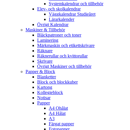
Systemkalendrar och tillbehör
Elev- och skolkalendrar
Väggkalendrar Studieåret
Lärarkalender
Övrigt Kalendrar
Maskiner & Tillbehör
Bläckpatroner och toner
Laminering
Märkmaskin och etikettskrivare
Räknare
Räknerullar och kvittorullar
Skrivare
Övrigt Maskiner och tillbehör
Papper & Block
Blanketter
Block och blockkuber
Kartong
Kollegieblock
Notisar
Papper
A4 Ohålat
A4 Hålat
A3
Färgat papper
Fotopapper