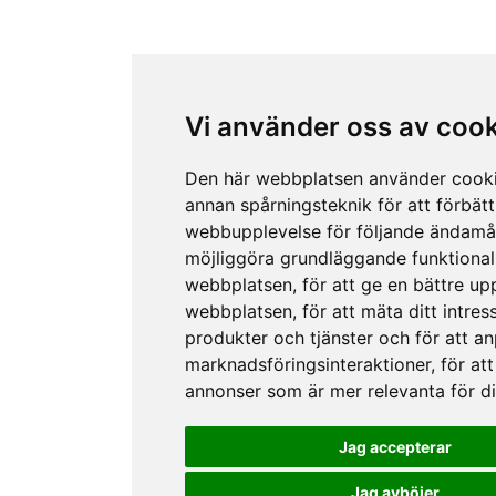
Vi använder oss av coo
Den här webbplatsen använder cook
annan spårningsteknik för att förbätt
webbupplevelse för följande ändamå
möjliggöra grundläggande funktional
webbplatsen
,
för att ge en bättre up
webbplatsen
,
för att mäta ditt intres
produkter och tjänster och för att a
marknadsföringsinteraktioner
,
för att
annonser som är mer relevanta för d
Jag accepterar
Jag avböjer