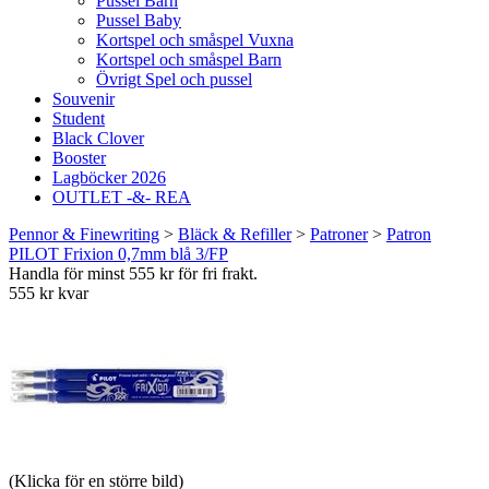
Pussel Barn
Pussel Baby
Kortspel och småspel Vuxna
Kortspel och småspel Barn
Övrigt Spel och pussel
Souvenir
Student
Black Clover
Booster
Lagböcker 2026
OUTLET -&- REA
Pennor & Finewriting
>
Bläck & Refiller
>
Patroner
>
Patron
PILOT Frixion 0,7mm blå 3/FP
Handla för minst 555 kr för fri frakt.
555 kr kvar
(Klicka för en större bild)