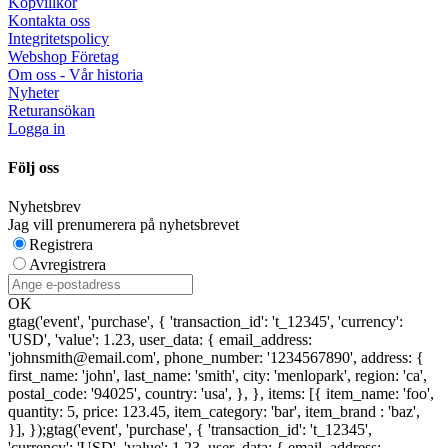
Köpvillkor
Kontakta oss
Integritetspolicy
Webshop Företag
Om oss - Vår historia
Nyheter
Returansökan
Logga in
Följ oss
Nyhetsbrev
Jag vill prenumerera på nyhetsbrevet
Registrera
Avregistrera
OK
gtag('event', 'purchase', { 'transaction_id': 't_12345', 'currency':
'USD', 'value': 1.23, user_data: { email_address:
'johnsmith@email.com', phone_number: '1234567890', address: {
first_name: 'john', last_name: 'smith', city: 'menlopark', region: 'ca',
postal_code: '94025', country: 'usa', }, }, items: [{ item_name: 'foo',
quantity: 5, price: 123.45, item_category: 'bar', item_brand : 'baz',
}], });
gtag('event', 'purchase', { 'transaction_id': 't_12345',
'currency': 'USD', 'value': 1.23, user_data: { email_address: