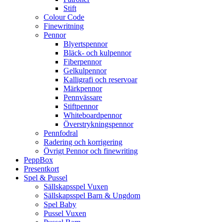
Stift
Colour Code
Finewritning
Pennor
Blyertspennor
Bläck- och kulpennor
Fiberpennor
Gelkulpennor
Kalligrafi och reservoar
Märkpennor
Pennvässare
Stiftpennor
Whiteboardpennor
Överstrykningspennor
Pennfodral
Radering och korrigering
Övrigt Pennor och finewriting
PeppBox
Presentkort
Spel & Pussel
Sällskapsspel Vuxen
Sällskapsspel Barn & Ungdom
Spel Baby
Pussel Vuxen