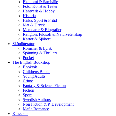
Ekonomi & Samhälle
Foto, Konst & Teater
Hantverk & Hobby
Historia
Hälsa, Sport & Fritid
Mat & Dryck
Memoarer & Biografier
Religion, Filosofi & Naturvetenskap
Kartor & Sjökort
Skönlitteratur
Romaner & Lyrik
Spänning & Thrillers
Pocket
The English Bookshop
Booktok
Childrens Books
Young Adults
Crime
Fantasy & Science Fiction
Fiction
Sport
Swedish Authors
Non Fiction & P. Development
Mafia Romance
Klassiker