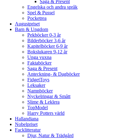
Saga & Present
Engelska och andra språk
Spel & Pussel
Pocketrea
Augustpriset
Barn & Ungdom
Pekböcker 0-3 år
Bilderböcker 3-6 år
Kapitelböcker 6-9 år
Bokslukaren 9-12 år
Unga vuxna
Faktaböcker
Saga & Present
Anteckning- & Dagböcker
FidgetToys
Leksaker
Namnböcker
Nyckelringar & Smått
Slime & Leklera
TopModel
Harry Potters värld
Hallandiana
Nobelpriset
Facklitteratur
Djur, Natur & Trädgård