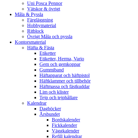
Uni Posca Pennor
Vätskor & övrigt
Måla & Pyssla
Färgläggning
Hobbymaterial
Ritblock
Övrigt Måla och pyssla
Kontorsmaterial
Häfta & Fästa
Etiketter
Etiketter, Herma, Vario
Gem och gemkoppar
Gummiband
Häftapparat och häftpistol
Häftklammer och tillbehör
Häftmassa och fästkuddar
Lim och klister
Tejp och tejphållare
Kalendrar
Dagböcker
Årsbundet
Bordskalender
Fickkalender
Väggkalender
Refill kalendrar