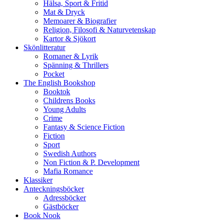
Hälsa, Sport & Fritid
Mat & Dryck
Memoarer & Biografier
Religion, Filosofi & Naturvetenskap
Kartor & Sjökort
Skönlitteratur
Romaner & Lyrik
Spänning & Thrillers
Pocket
The English Bookshop
Booktok
Childrens Books
Young Adults
Crime
Fantasy & Science Fiction
Fiction
Sport
Swedish Authors
Non Fiction & P. Development
Mafia Romance
Klassiker
Anteckningsböcker
Adressböcker
Gästböcker
Book Nook