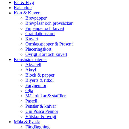
Far & Flyg
Kalendrar
Kort & Kuvert
Brevpapper
Brevpåsar och provsäckar
Finpapper och kuvert
Gratulationskort
Kuvert
Omslagspapper & Present
Placeringskort
Övrigt Kort och kuvert
Konstnärsmateriel
Akvarell
Akryl
Block & papper
Blyerts & ritkol
Färgpennor
Olja
Målardukar & stafflier
Pastell
Penslar & knivar
Uni Posca Pennor
Vätskor & övrigt
Måla & Pyssla
Färgläggning