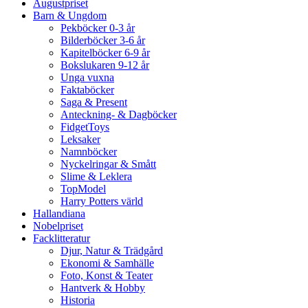
Augustpriset
Barn & Ungdom
Pekböcker 0-3 år
Bilderböcker 3-6 år
Kapitelböcker 6-9 år
Bokslukaren 9-12 år
Unga vuxna
Faktaböcker
Saga & Present
Anteckning- & Dagböcker
FidgetToys
Leksaker
Namnböcker
Nyckelringar & Smått
Slime & Leklera
TopModel
Harry Potters värld
Hallandiana
Nobelpriset
Facklitteratur
Djur, Natur & Trädgård
Ekonomi & Samhälle
Foto, Konst & Teater
Hantverk & Hobby
Historia