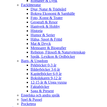
Romaner & Lyrik
Facklitteratur
Djur, Natur & Trädgård
Bokrea Ekonomi & Samhälle
Foto, Konst & Teater
Geografi & Resor
Hantverk & Hobby
Historia
Humor & Serier
Hälsa, Sport & Fritid
Mat & Dryck
Memoarer & Biografier
Religion, Filosofi & Naturvetenskap
Språk, Lexikon & Ordböcker
Barn- & Ungdom
Pekböcker 0-3 år
Bilderböcker 3-6 år
Kapitelböcker 6-9 år
Bokslukaren 9-12 år
12-15 år & Unga vuxna
Faktaböcker
Saga & Present
Engelska och andra språk
Spel & Pussel
Pocketrea