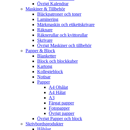
Övrigt Kalendrar
Maskiner & Tillbehör
Bläckpatroner och toner
Laminering
Märkmaskin och etikettskrivare
Räknare
Räknerullar och kvittorullar
Skrivare
Övrigt Maskiner och tillbehör
Papper & Block
Blanketter
Block och blockkuber
Kartong
Kollegieblock
Notisar
Papper
A4 Ohålat
A4 Hålat
A3
Färgat papper
Fotopapper
Övrigt papper
Övrigt Papper och block
Skrivbordsprodukter
Hålslag