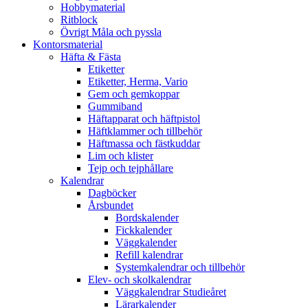
Hobbymaterial
Ritblock
Övrigt Måla och pyssla
Kontorsmaterial
Häfta & Fästa
Etiketter
Etiketter, Herma, Vario
Gem och gemkoppar
Gummiband
Häftapparat och häftpistol
Häftklammer och tillbehör
Häftmassa och fästkuddar
Lim och klister
Tejp och tejphållare
Kalendrar
Dagböcker
Årsbundet
Bordskalender
Fickkalender
Väggkalender
Refill kalendrar
Systemkalendrar och tillbehör
Elev- och skolkalendrar
Väggkalendrar Studieåret
Lärarkalender