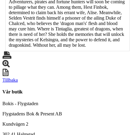
Adventurers, pirates and fortune hunters will soon be coming
to pillage what they can. Among them, Hest Finbok,
determined to claim back his errant wife, Alise. Meanwhile,
Selden Vestrit finds himself a prisoner of the ailing Duke of
Chalced, who believes the 'dragon man's' flesh and blood
may cure him. Where is Tintaglia, greatest of dragons, when
there is need of her? She holds the memories that will unlock
the mysteries of Kelsingra, and the power to defend it, and
dragonkind. Without her, all may be lost.
Tillbaka
Vår butik
Bokis - Flygstaden
Flygstadens Bok & Present AB
Kundvägen 2
302 41 Halmstad