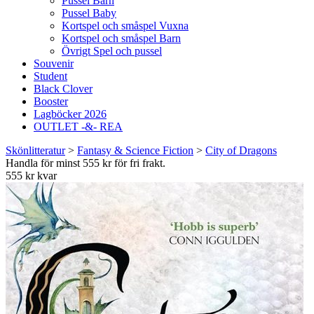
Pussel Barn
Pussel Baby
Kortspel och småspel Vuxna
Kortspel och småspel Barn
Övrigt Spel och pussel
Souvenir
Student
Black Clover
Booster
Lagböcker 2026
OUTLET -&- REA
Skönlitteratur
>
Fantasy & Science Fiction
>
City of Dragons
Handla för minst 555 kr för fri frakt.
555 kr kvar