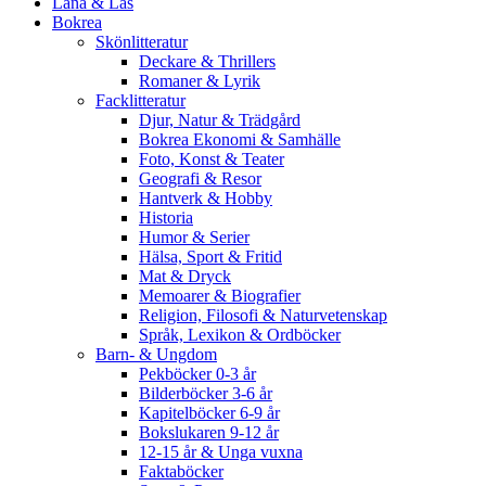
Låna & Läs
Bokrea
Skönlitteratur
Deckare & Thrillers
Romaner & Lyrik
Facklitteratur
Djur, Natur & Trädgård
Bokrea Ekonomi & Samhälle
Foto, Konst & Teater
Geografi & Resor
Hantverk & Hobby
Historia
Humor & Serier
Hälsa, Sport & Fritid
Mat & Dryck
Memoarer & Biografier
Religion, Filosofi & Naturvetenskap
Språk, Lexikon & Ordböcker
Barn- & Ungdom
Pekböcker 0-3 år
Bilderböcker 3-6 år
Kapitelböcker 6-9 år
Bokslukaren 9-12 år
12-15 år & Unga vuxna
Faktaböcker