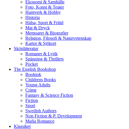
Ekonomi & Samhälle
Foto, Konst & Teater
Hantverk & Hobby
Historia
Hälsa, Sport & Fritid
Mat & Dryck
Memoarer & Biografier
Religion, Filosofi & Naturvetenskap
Kartor & Sjökort
Skönlitteratur
Romaner & Lyrik
Spänning & Thrillers
Pocket
The English Bookshop
Booktok
Childrens Books
Young Adults
Crime
Fantasy & Science Fiction
Fiction
Sport
Swedish Authors
Non Fiction & P. Development
Mafia Romance
Klassiker