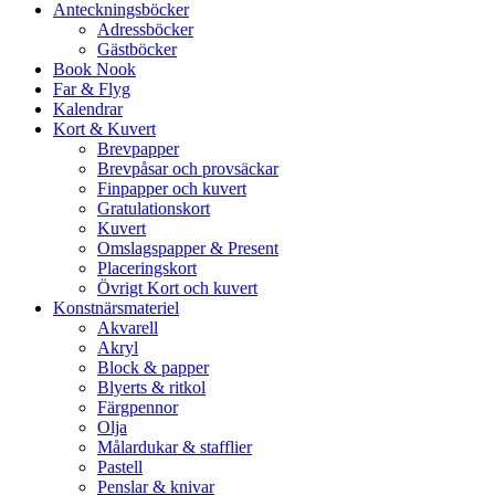
Anteckningsböcker
Adressböcker
Gästböcker
Book Nook
Far & Flyg
Kalendrar
Kort & Kuvert
Brevpapper
Brevpåsar och provsäckar
Finpapper och kuvert
Gratulationskort
Kuvert
Omslagspapper & Present
Placeringskort
Övrigt Kort och kuvert
Konstnärsmateriel
Akvarell
Akryl
Block & papper
Blyerts & ritkol
Färgpennor
Olja
Målardukar & stafflier
Pastell
Penslar & knivar