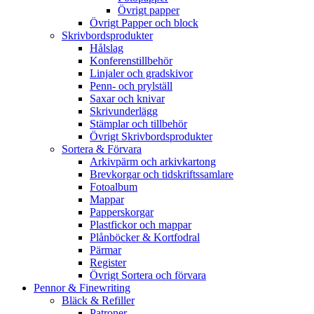
Övrigt papper
Övrigt Papper och block
Skrivbordsprodukter
Hålslag
Konferenstillbehör
Linjaler och gradskivor
Penn- och prylställ
Saxar och knivar
Skrivunderlägg
Stämplar och tillbehör
Övrigt Skrivbordsprodukter
Sortera & Förvara
Arkivpärm och arkivkartong
Brevkorgar och tidskriftssamlare
Fotoalbum
Mappar
Papperskorgar
Plastfickor och mappar
Plånböcker & Kortfodral
Pärmar
Register
Övrigt Sortera och förvara
Pennor & Finewriting
Bläck & Refiller
Patroner