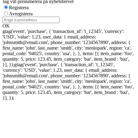
Jag vill prenumerera på nyhetsbrevet
Registrera
Avregistrera
OK
gtag('event', 'purchase', { 'transaction_id': 't_12345', 'currency':
'USD', 'value': 1.23, user_data: { email_address:
'johnsmith@email.com', phone_number: '1234567890', address: {
first_name: 'john', last_name: 'smith', city: 'menlopark', region: 'ca',
postal_code: '94025', country: 'usa', }, }, items: [{ item_name: 'foo',
quantity: 5, price: 123.45, item_category: 'bar', item_brand : 'baz',
}], });
gtag('event', 'purchase', { 'transaction_id': 't_12345',
'currency': 'USD', 'value': 1.23, user_data: { email_address:
'johnsmith@email.com', phone_number: '1234567890', address: {
first_name: 'john', last_name: 'smith', city: 'menlopark', region: 'ca',
postal_code: '94025', country: 'usa', }, }, items: [{ item_name: 'foo',
quantity: 5, price: 123.45, item_category: 'bar', item_brand : 'baz',
}], });