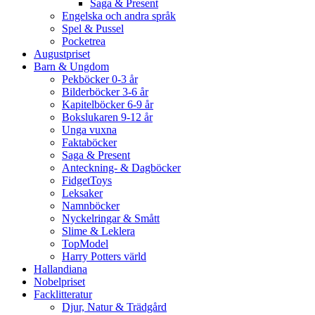
Saga & Present
Engelska och andra språk
Spel & Pussel
Pocketrea
Augustpriset
Barn & Ungdom
Pekböcker 0-3 år
Bilderböcker 3-6 år
Kapitelböcker 6-9 år
Bokslukaren 9-12 år
Unga vuxna
Faktaböcker
Saga & Present
Anteckning- & Dagböcker
FidgetToys
Leksaker
Namnböcker
Nyckelringar & Smått
Slime & Leklera
TopModel
Harry Potters värld
Hallandiana
Nobelpriset
Facklitteratur
Djur, Natur & Trädgård