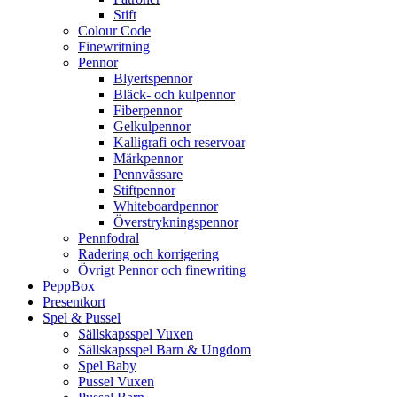
Stift
Colour Code
Finewritning
Pennor
Blyertspennor
Bläck- och kulpennor
Fiberpennor
Gelkulpennor
Kalligrafi och reservoar
Märkpennor
Pennvässare
Stiftpennor
Whiteboardpennor
Överstrykningspennor
Pennfodral
Radering och korrigering
Övrigt Pennor och finewriting
PeppBox
Presentkort
Spel & Pussel
Sällskapsspel Vuxen
Sällskapsspel Barn & Ungdom
Spel Baby
Pussel Vuxen