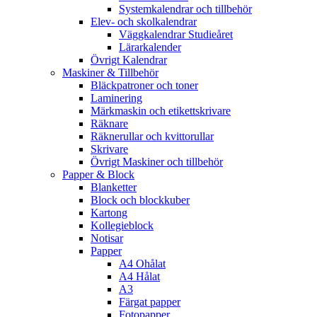
Systemkalendrar och tillbehör
Elev- och skolkalendrar
Väggkalendrar Studieåret
Lärarkalender
Övrigt Kalendrar
Maskiner & Tillbehör
Bläckpatroner och toner
Laminering
Märkmaskin och etikettskrivare
Räknare
Räknerullar och kvittorullar
Skrivare
Övrigt Maskiner och tillbehör
Papper & Block
Blanketter
Block och blockkuber
Kartong
Kollegieblock
Notisar
Papper
A4 Ohålat
A4 Hålat
A3
Färgat papper
Fotopapper