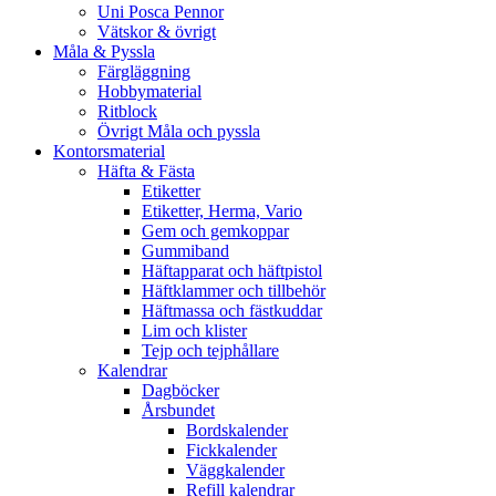
Uni Posca Pennor
Vätskor & övrigt
Måla & Pyssla
Färgläggning
Hobbymaterial
Ritblock
Övrigt Måla och pyssla
Kontorsmaterial
Häfta & Fästa
Etiketter
Etiketter, Herma, Vario
Gem och gemkoppar
Gummiband
Häftapparat och häftpistol
Häftklammer och tillbehör
Häftmassa och fästkuddar
Lim och klister
Tejp och tejphållare
Kalendrar
Dagböcker
Årsbundet
Bordskalender
Fickkalender
Väggkalender
Refill kalendrar