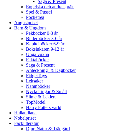
Saga & Present
Engelska och andra språk
Spel & Pussel
Pocketrea
Augustpriset
Barn & Ungdom
Pekböcker 0-3 år
Bilderböcker 3-6 år
Kapitelböcker 6-9 år
Bokslukaren 9-12 år
Unga vuxna
Faktaböcker
Saga & Present
Anteckning- & Dagböcker
FidgetToys
Leksaker
Namnböcker
Nyckelringar & Smått
Slime & Leklera
TopModel
Harry Potters värld
Hallandiana
Nobelpriset
Facklitteratur
Djur, Natur & Trädgård