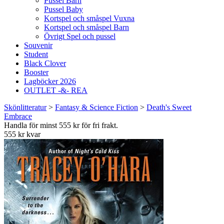
Pussel Barn
Pussel Baby
Kortspel och småspel Vuxna
Kortspel och småspel Barn
Övrigt Spel och pussel
Souvenir
Student
Black Clover
Booster
Lagböcker 2026
OUTLET -&- REA
Skönlitteratur
>
Fantasy & Science Fiction
>
Death's Sweet
Embrace
Handla för minst 555 kr för fri frakt.
555 kr kvar