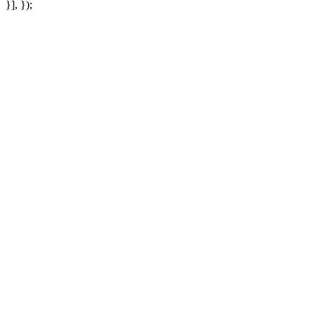
}], });