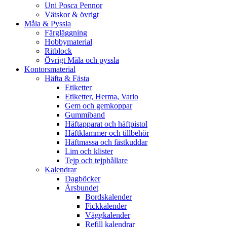
Uni Posca Pennor
Vätskor & övrigt
Måla & Pyssla
Färgläggning
Hobbymaterial
Ritblock
Övrigt Måla och pyssla
Kontorsmaterial
Häfta & Fästa
Etiketter
Etiketter, Herma, Vario
Gem och gemkoppar
Gummiband
Häftapparat och häftpistol
Häftklammer och tillbehör
Häftmassa och fästkuddar
Lim och klister
Tejp och tejphållare
Kalendrar
Dagböcker
Årsbundet
Bordskalender
Fickkalender
Väggkalender
Refill kalendrar