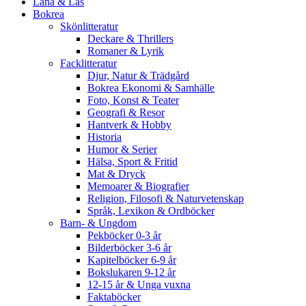
Låna & Läs
Bokrea
Skönlitteratur
Deckare & Thrillers
Romaner & Lyrik
Facklitteratur
Djur, Natur & Trädgård
Bokrea Ekonomi & Samhälle
Foto, Konst & Teater
Geografi & Resor
Hantverk & Hobby
Historia
Humor & Serier
Hälsa, Sport & Fritid
Mat & Dryck
Memoarer & Biografier
Religion, Filosofi & Naturvetenskap
Språk, Lexikon & Ordböcker
Barn- & Ungdom
Pekböcker 0-3 år
Bilderböcker 3-6 år
Kapitelböcker 6-9 år
Bokslukaren 9-12 år
12-15 år & Unga vuxna
Faktaböcker