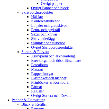
Övrigt papper
Övrigt Papper och block
Skrivbordsprodukter
Hålslag
Konferenstillbehör
Linjaler och gradskivor
Penn- och prylställ
Saxar och knivar
Skrivunderlägg
Stämplar och tillbehör
Övrigt Skrivbordsprodukter
Sortera & Förvara
Arkivpärm och arkivkartong
Brevkorgar och tidskriftssamlare
Fotoalbum
Mappar
Papperskorgar
Plastfickor och mappar
Plånböcker & Kortfodral
Pärmar
Register
Övrigt Sortera och förvara
Pennor & Finewriting
Bläck & Refiller
Patroner