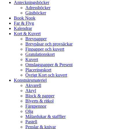
Anteckningsböcker
Adressböcker
Gästböcker
Book Nook
Far & Flyg
Kalendrar
Kort & Kuvert
Brevpapper
Brevpåsar och provsäckar
Finpapper och kuvert
Gratulationskort
Kuvert
Omslagspapper & Present
Placeringskort
Övrigt Kort och kuvert
Konstnärsmateriel
Akvarell
Akryl
Block & papper
Blyerts & ritkol
Färgpennor
Olja
Målardukar & stafflier
Pastell
Penslar & knivar