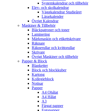
Systemkalendrar och tillbehör
Elev- och skolkalendrar
Väggkalendrar Studieåret
Lärarkalender
Övrigt Kalendrar
Maskiner & Tillbehör
Bläckpatroner och toner
Laminering
Märkmaskin och etikettskrivare
Räknare
Räknerullar och kvittorullar
Skrivare
Övrigt Maskiner och tillbehör
Papper & Block
Blanketter
Block och blockkuber
Kartong
Kollegieblock
Notisar
Papper
A4 Ohålat
A4 Hålat
A3
Färgat papper
Fotopapper