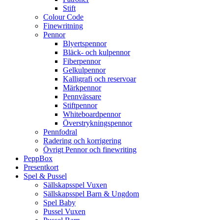
Stift
Colour Code
Finewritning
Pennor
Blyertspennor
Bläck- och kulpennor
Fiberpennor
Gelkulpennor
Kalligrafi och reservoar
Märkpennor
Pennvässare
Stiftpennor
Whiteboardpennor
Överstrykningspennor
Pennfodral
Radering och korrigering
Övrigt Pennor och finewriting
PeppBox
Presentkort
Spel & Pussel
Sällskapsspel Vuxen
Sällskapsspel Barn & Ungdom
Spel Baby
Pussel Vuxen