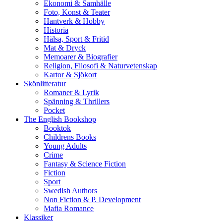
Ekonomi & Samhälle
Foto, Konst & Teater
Hantverk & Hobby
Historia
Hälsa, Sport & Fritid
Mat & Dryck
Memoarer & Biografier
Religion, Filosofi & Naturvetenskap
Kartor & Sjökort
Skönlitteratur
Romaner & Lyrik
Spänning & Thrillers
Pocket
The English Bookshop
Booktok
Childrens Books
Young Adults
Crime
Fantasy & Science Fiction
Fiction
Sport
Swedish Authors
Non Fiction & P. Development
Mafia Romance
Klassiker