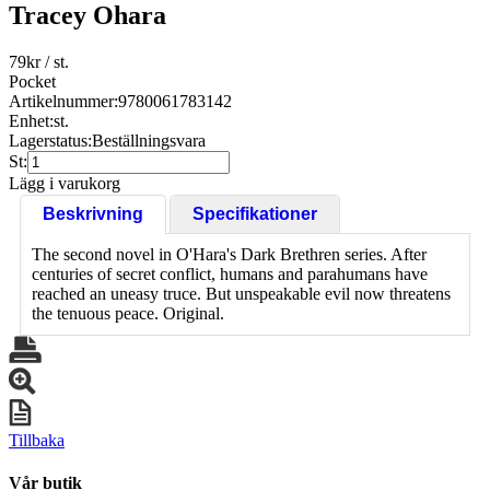
Tracey Ohara
79
kr
/ st.
Pocket
Artikelnummer:
9780061783142
Enhet:
st.
Lagerstatus:
Beställningsvara
St:
Lägg i varukorg
Beskrivning
Specifikationer
The second novel in O'Hara's Dark Brethren series. After
centuries of secret conflict, humans and parahumans have
reached an uneasy truce. But unspeakable evil now threatens
the tenuous peace. Original.
Tillbaka
Vår butik