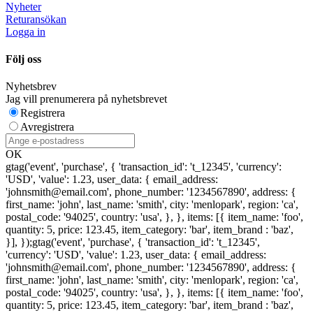
Nyheter
Returansökan
Logga in
Följ oss
Nyhetsbrev
Jag vill prenumerera på nyhetsbrevet
Registrera
Avregistrera
OK
gtag('event', 'purchase', { 'transaction_id': 't_12345', 'currency':
'USD', 'value': 1.23, user_data: { email_address:
'johnsmith@email.com', phone_number: '1234567890', address: {
first_name: 'john', last_name: 'smith', city: 'menlopark', region: 'ca',
postal_code: '94025', country: 'usa', }, }, items: [{ item_name: 'foo',
quantity: 5, price: 123.45, item_category: 'bar', item_brand : 'baz',
}], });
gtag('event', 'purchase', { 'transaction_id': 't_12345',
'currency': 'USD', 'value': 1.23, user_data: { email_address:
'johnsmith@email.com', phone_number: '1234567890', address: {
first_name: 'john', last_name: 'smith', city: 'menlopark', region: 'ca',
postal_code: '94025', country: 'usa', }, }, items: [{ item_name: 'foo',
quantity: 5, price: 123.45, item_category: 'bar', item_brand : 'baz',