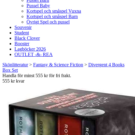
Pussel Barn
Pussel Baby
Kortspel och småspel Vuxna
Kortspel och småspel Barn
Övrigt Spel och pussel
Souvenir
Student
Black Clover
Booster
Lagböcker 2026
OUTLET -&- REA
Skönlitteratur
>
Fantasy & Science Fiction
>
Divergent 4 Books
Box Set
Handla för minst 555 kr för fri frakt.
555 kr kvar