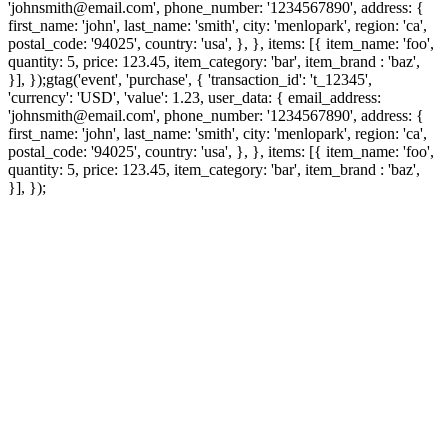
'johnsmith@email.com', phone_number: '1234567890', address: {
first_name: 'john', last_name: 'smith', city: 'menlopark', region: 'ca',
postal_code: '94025', country: 'usa', }, }, items: [{ item_name: 'foo',
quantity: 5, price: 123.45, item_category: 'bar', item_brand : 'baz',
}], });
gtag('event', 'purchase', { 'transaction_id': 't_12345',
'currency': 'USD', 'value': 1.23, user_data: { email_address:
'johnsmith@email.com', phone_number: '1234567890', address: {
first_name: 'john', last_name: 'smith', city: 'menlopark', region: 'ca',
postal_code: '94025', country: 'usa', }, }, items: [{ item_name: 'foo',
quantity: 5, price: 123.45, item_category: 'bar', item_brand : 'baz',
}], });