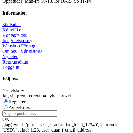
Öppettider: Mån-fre 10-18, lör 10-15, Sö 11-14
Information
Startsidan
Köpvillkor
Kontakta oss
Integritetspolicy
Webshop Företag
Om oss - Vår historia
Nyheter
Returansökan
Logga in
Följ oss
Nyhetsbrev
Jag vill prenumerera på nyhetsbrevet
Registrera
Avregistrera
OK
gtag('event', 'purchase', { 'transaction_id': 't_12345', 'currency':
'USD', 'value': 1.23, user_data: { email_address: