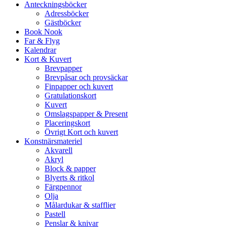
Anteckningsböcker
Adressböcker
Gästböcker
Book Nook
Far & Flyg
Kalendrar
Kort & Kuvert
Brevpapper
Brevpåsar och provsäckar
Finpapper och kuvert
Gratulationskort
Kuvert
Omslagspapper & Present
Placeringskort
Övrigt Kort och kuvert
Konstnärsmateriel
Akvarell
Akryl
Block & papper
Blyerts & ritkol
Färgpennor
Olja
Målardukar & stafflier
Pastell
Penslar & knivar