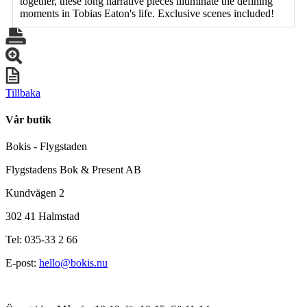
together, these long narrative pieces illuminate the defining
moments in Tobias Eaton's life. Exclusive scenes included!
Tillbaka
Vår butik
Bokis - Flygstaden
Flygstadens Bok & Present AB
Kundvägen 2
302 41 Halmstad
Tel: 035-33 2 66
E-post:
hello@bokis.nu