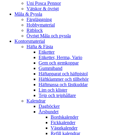
Uni Posca Pennor
Vätskor & övrigt
Måla & Pyssla
Färgläggning
Hobbymaterial
Ritblock
Övrigt Måla och pyssla
Kontorsmaterial
Häfta & Fästa
Etiketter
Etiketter, Herma, Vario
Gem och gemkoppar
Gummiband
Häftapparat och häftpistol
Häftklammer och tillbehör
Häftmassa och fästkuddar
Lim och klister
Tejp och tejphållare
Kalendrar
Dagböcker
Årsbundet
Bordskalender
Fickkalender
Väggkalender
Refill kalendrar