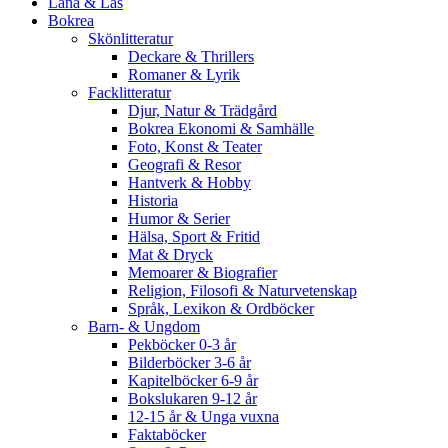
Låna & Läs
Bokrea
Skönlitteratur
Deckare & Thrillers
Romaner & Lyrik
Facklitteratur
Djur, Natur & Trädgård
Bokrea Ekonomi & Samhälle
Foto, Konst & Teater
Geografi & Resor
Hantverk & Hobby
Historia
Humor & Serier
Hälsa, Sport & Fritid
Mat & Dryck
Memoarer & Biografier
Religion, Filosofi & Naturvetenskap
Språk, Lexikon & Ordböcker
Barn- & Ungdom
Pekböcker 0-3 år
Bilderböcker 3-6 år
Kapitelböcker 6-9 år
Bokslukaren 9-12 år
12-15 år & Unga vuxna
Faktaböcker