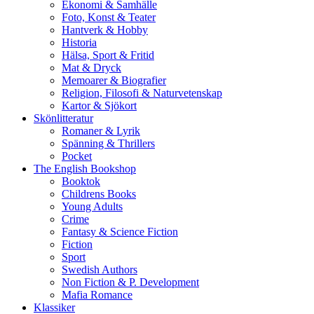
Ekonomi & Samhälle
Foto, Konst & Teater
Hantverk & Hobby
Historia
Hälsa, Sport & Fritid
Mat & Dryck
Memoarer & Biografier
Religion, Filosofi & Naturvetenskap
Kartor & Sjökort
Skönlitteratur
Romaner & Lyrik
Spänning & Thrillers
Pocket
The English Bookshop
Booktok
Childrens Books
Young Adults
Crime
Fantasy & Science Fiction
Fiction
Sport
Swedish Authors
Non Fiction & P. Development
Mafia Romance
Klassiker