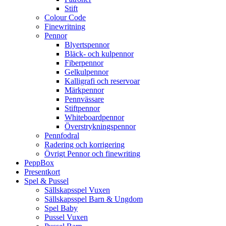
Stift
Colour Code
Finewritning
Pennor
Blyertspennor
Bläck- och kulpennor
Fiberpennor
Gelkulpennor
Kalligrafi och reservoar
Märkpennor
Pennvässare
Stiftpennor
Whiteboardpennor
Överstrykningspennor
Pennfodral
Radering och korrigering
Övrigt Pennor och finewriting
PeppBox
Presentkort
Spel & Pussel
Sällskapsspel Vuxen
Sällskapsspel Barn & Ungdom
Spel Baby
Pussel Vuxen