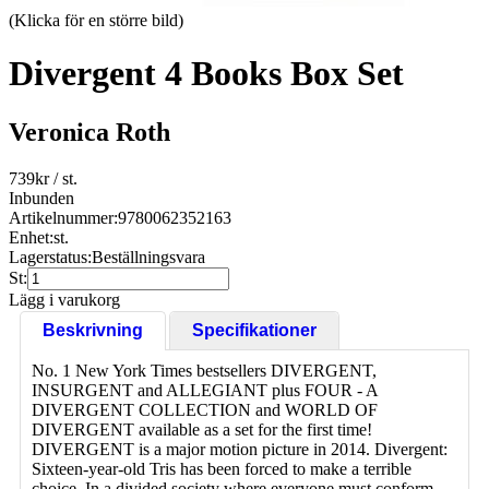
(Klicka för en större bild)
Divergent 4 Books Box Set
Veronica Roth
739
kr
/ st.
Inbunden
Artikelnummer:
9780062352163
Enhet:
st.
Lagerstatus:
Beställningsvara
St:
Lägg i varukorg
Beskrivning
Specifikationer
No. 1 New York Times bestsellers DIVERGENT,
INSURGENT and ALLEGIANT plus FOUR - A
DIVERGENT COLLECTION and WORLD OF
DIVERGENT available as a set for the first time!
DIVERGENT is a major motion picture in 2014. Divergent:
Sixteen-year-old Tris has been forced to make a terrible
choice. In a divided society where everyone must conform,