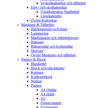
Systemkalendrar och tillbehör
Elev- och skolkalendrar
Väggkalendrar Studieåret
Lärarkalender
Övrigt Kalendrar
Maskiner & Tillbehör
Bläckpatroner och toner
Laminering
Märkmaskin och etikettskrivare
Räknare
Räknerullar och kvittorullar
Skrivare
Övrigt Maskiner och tillbehör
Papper & Block
Blanketter
Block och blockkuber
Kartong
Kollegieblock
Notisar
Papper
A4 Ohålat
A4 Hålat
A3
Färgat papper
Fotopapper