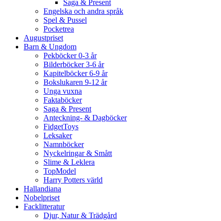
Saga & Present
Engelska och andra språk
Spel & Pussel
Pocketrea
Augustpriset
Barn & Ungdom
Pekböcker 0-3 år
Bilderböcker 3-6 år
Kapitelböcker 6-9 år
Bokslukaren 9-12 år
Unga vuxna
Faktaböcker
Saga & Present
Anteckning- & Dagböcker
FidgetToys
Leksaker
Namnböcker
Nyckelringar & Smått
Slime & Leklera
TopModel
Harry Potters värld
Hallandiana
Nobelpriset
Facklitteratur
Djur, Natur & Trädgård