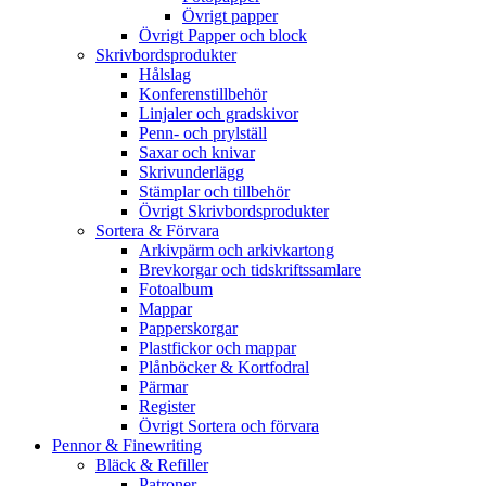
Övrigt papper
Övrigt Papper och block
Skrivbordsprodukter
Hålslag
Konferenstillbehör
Linjaler och gradskivor
Penn- och prylställ
Saxar och knivar
Skrivunderlägg
Stämplar och tillbehör
Övrigt Skrivbordsprodukter
Sortera & Förvara
Arkivpärm och arkivkartong
Brevkorgar och tidskriftssamlare
Fotoalbum
Mappar
Papperskorgar
Plastfickor och mappar
Plånböcker & Kortfodral
Pärmar
Register
Övrigt Sortera och förvara
Pennor & Finewriting
Bläck & Refiller
Patroner