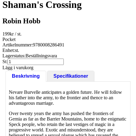
Shaman's Crossing
Robin Hobb
199
kr
/ st.
Pocket
Artikelnummer:
9780008286491
Enhet:
st.
Lagerstatus:
Beställningsvara
St:
Lägg i varukorg
Beskrivning
Specifikationer
Nevare Burvelle anticipates a golden future. He will follow
his father into the army, to the frontier and thence to an
advantageous marriage.
Over twenty years the army has pushed the frontiers of
Gernia as far as the Barrier Mountains, home to the enigmatic
Speck people, who retain the last vestiges of magic in a
progressive world. Exotic and misunderstood, they are
believed to spread a sexual plague which has ravaged the