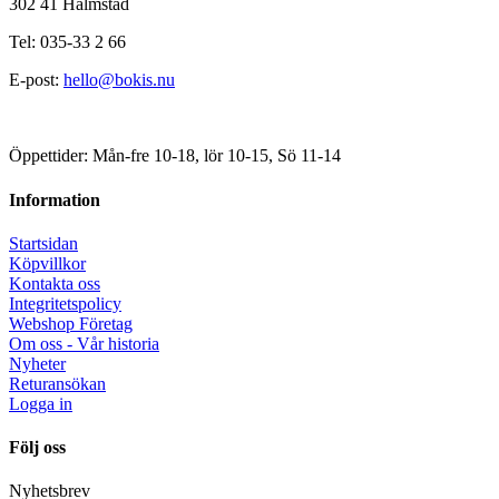
302 41 Halmstad
Tel: 035-33 2 66
E-post:
hello@bokis.nu
Öppettider: Mån-fre 10-18, lör 10-15, Sö 11-14
Information
Startsidan
Köpvillkor
Kontakta oss
Integritetspolicy
Webshop Företag
Om oss - Vår historia
Nyheter
Returansökan
Logga in
Följ oss
Nyhetsbrev