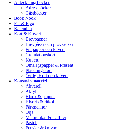
Anteckningsböcker
Adressböcker
Gästböcker
Book Nook
Far & Flyg
Kalendrar
Kort & Kuvert
Brevpapper
Brevpåsar och provsäckar
Finpapper och kuvert
Gratulationskort
Kuvert
Omslagspapper & Present
Placeringskort
Övrigt Kort och kuvert
Konstnärsmateriel
Akvarell
Akryl
Block & papper
Blyerts & ritkol
Färgpennor
Olja
Målardukar & stafflier
Pastell
Penslar & knivar