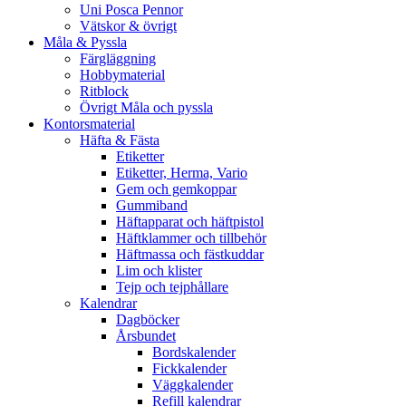
Uni Posca Pennor
Vätskor & övrigt
Måla & Pyssla
Färgläggning
Hobbymaterial
Ritblock
Övrigt Måla och pyssla
Kontorsmaterial
Häfta & Fästa
Etiketter
Etiketter, Herma, Vario
Gem och gemkoppar
Gummiband
Häftapparat och häftpistol
Häftklammer och tillbehör
Häftmassa och fästkuddar
Lim och klister
Tejp och tejphållare
Kalendrar
Dagböcker
Årsbundet
Bordskalender
Fickkalender
Väggkalender
Refill kalendrar