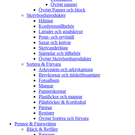
Övrigt papper
Övrigt Papper och block
Skrivbordsprodukter
Hålslag
Konferenstillbehör
Linjaler och gradskivor
Penn- och prylställ
Saxar och knivar
Skrivunderlägg
Stämplar och tillbehör
Övrigt Skrivbordsprodukter
Sortera & Förvara
Arkivpärm och arkivkartong
Brevkorgar och tidskriftssamlare
Fotoalbum
Mappar
Papperskorgar
Plastfickor och mappar
Plånböcker & Kortfodral
Pärmar
Register
Övrigt Sortera och förvara
Pennor & Finewriting
Bläck & Refiller
Patroner