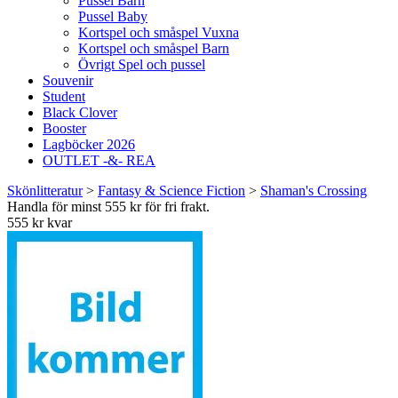
Pussel Barn
Pussel Baby
Kortspel och småspel Vuxna
Kortspel och småspel Barn
Övrigt Spel och pussel
Souvenir
Student
Black Clover
Booster
Lagböcker 2026
OUTLET -&- REA
Skönlitteratur
>
Fantasy & Science Fiction
>
Shaman's Crossing
Handla för minst 555 kr för fri frakt.
555 kr kvar