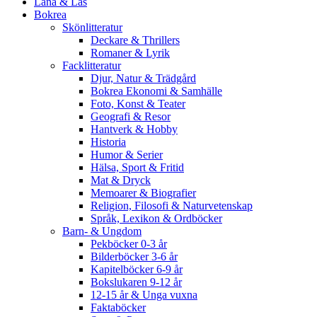
Låna & Läs
Bokrea
Skönlitteratur
Deckare & Thrillers
Romaner & Lyrik
Facklitteratur
Djur, Natur & Trädgård
Bokrea Ekonomi & Samhälle
Foto, Konst & Teater
Geografi & Resor
Hantverk & Hobby
Historia
Humor & Serier
Hälsa, Sport & Fritid
Mat & Dryck
Memoarer & Biografier
Religion, Filosofi & Naturvetenskap
Språk, Lexikon & Ordböcker
Barn- & Ungdom
Pekböcker 0-3 år
Bilderböcker 3-6 år
Kapitelböcker 6-9 år
Bokslukaren 9-12 år
12-15 år & Unga vuxna
Faktaböcker