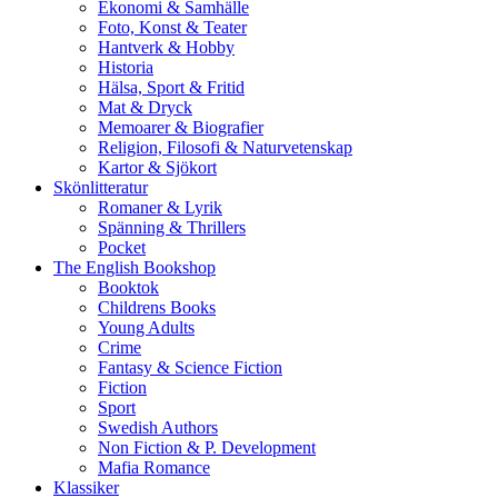
Ekonomi & Samhälle
Foto, Konst & Teater
Hantverk & Hobby
Historia
Hälsa, Sport & Fritid
Mat & Dryck
Memoarer & Biografier
Religion, Filosofi & Naturvetenskap
Kartor & Sjökort
Skönlitteratur
Romaner & Lyrik
Spänning & Thrillers
Pocket
The English Bookshop
Booktok
Childrens Books
Young Adults
Crime
Fantasy & Science Fiction
Fiction
Sport
Swedish Authors
Non Fiction & P. Development
Mafia Romance
Klassiker