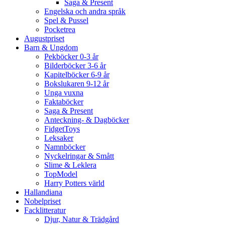
Saga & Present
Engelska och andra språk
Spel & Pussel
Pocketrea
Augustpriset
Barn & Ungdom
Pekböcker 0-3 år
Bilderböcker 3-6 år
Kapitelböcker 6-9 år
Bokslukaren 9-12 år
Unga vuxna
Faktaböcker
Saga & Present
Anteckning- & Dagböcker
FidgetToys
Leksaker
Namnböcker
Nyckelringar & Smått
Slime & Leklera
TopModel
Harry Potters värld
Hallandiana
Nobelpriset
Facklitteratur
Djur, Natur & Trädgård