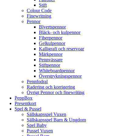
Stift
Colour Code
Finewritning
Pennor
Blyertspennor
Bläck- och kulpennor
Fiberpennor
Gelkulpennor
Kalligrafi och reservoar
Märkpennor
Pennvässare
Stiftpennor
Whiteboardpennor
Överstrykningspennor
Pennfodral
Radering och korrigering
Övrigt Pennor och finewriting
PeppBox
Presentkort
Spel & Pussel
Sällskapsspel Vuxen
Sällskapsspel Barn & Ungdom
Spel Baby
Pussel Vuxen