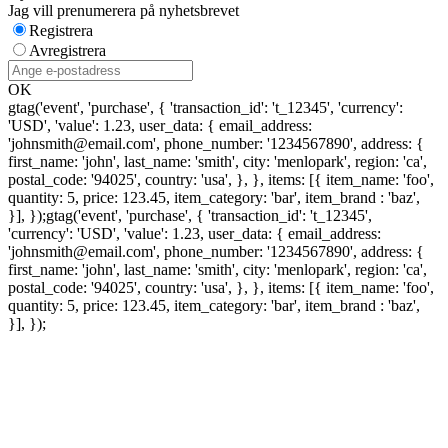
Jag vill prenumerera på nyhetsbrevet
Registrera
Avregistrera
OK
gtag('event', 'purchase', { 'transaction_id': 't_12345', 'currency':
'USD', 'value': 1.23, user_data: { email_address:
'johnsmith@email.com', phone_number: '1234567890', address: {
first_name: 'john', last_name: 'smith', city: 'menlopark', region: 'ca',
postal_code: '94025', country: 'usa', }, }, items: [{ item_name: 'foo',
quantity: 5, price: 123.45, item_category: 'bar', item_brand : 'baz',
}], });
gtag('event', 'purchase', { 'transaction_id': 't_12345',
'currency': 'USD', 'value': 1.23, user_data: { email_address:
'johnsmith@email.com', phone_number: '1234567890', address: {
first_name: 'john', last_name: 'smith', city: 'menlopark', region: 'ca',
postal_code: '94025', country: 'usa', }, }, items: [{ item_name: 'foo',
quantity: 5, price: 123.45, item_category: 'bar', item_brand : 'baz',
}], });