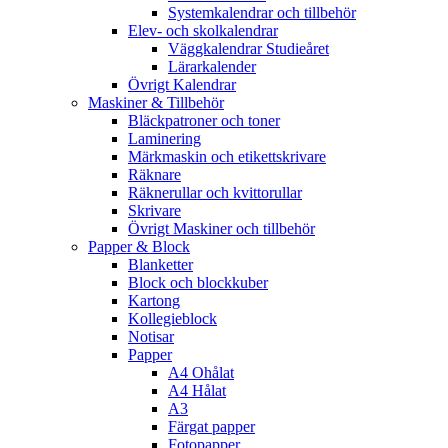
Systemkalendrar och tillbehör
Elev- och skolkalendrar
Väggkalendrar Studieåret
Lärarkalender
Övrigt Kalendrar
Maskiner & Tillbehör
Bläckpatroner och toner
Laminering
Märkmaskin och etikettskrivare
Räknare
Räknerullar och kvittorullar
Skrivare
Övrigt Maskiner och tillbehör
Papper & Block
Blanketter
Block och blockkuber
Kartong
Kollegieblock
Notisar
Papper
A4 Ohålat
A4 Hålat
A3
Färgat papper
Fotopapper