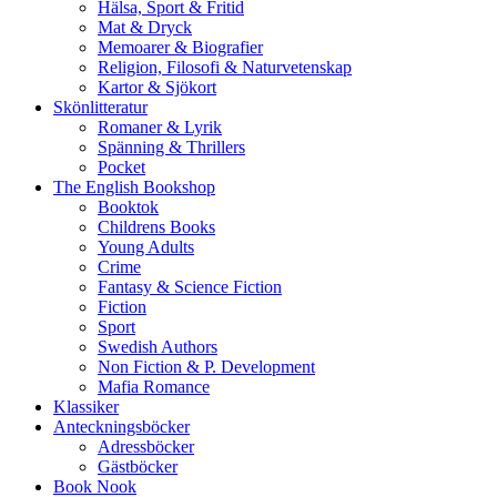
Hälsa, Sport & Fritid
Mat & Dryck
Memoarer & Biografier
Religion, Filosofi & Naturvetenskap
Kartor & Sjökort
Skönlitteratur
Romaner & Lyrik
Spänning & Thrillers
Pocket
The English Bookshop
Booktok
Childrens Books
Young Adults
Crime
Fantasy & Science Fiction
Fiction
Sport
Swedish Authors
Non Fiction & P. Development
Mafia Romance
Klassiker
Anteckningsböcker
Adressböcker
Gästböcker
Book Nook