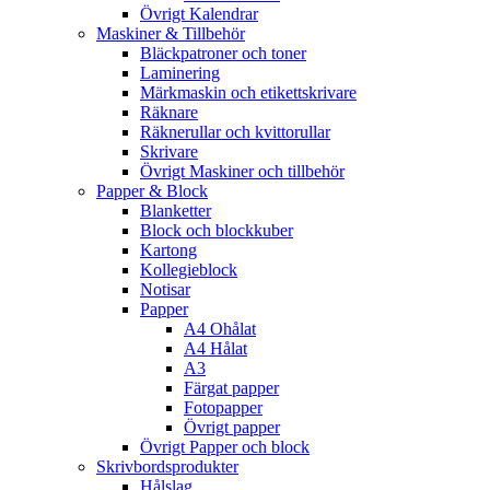
Övrigt Kalendrar
Maskiner & Tillbehör
Bläckpatroner och toner
Laminering
Märkmaskin och etikettskrivare
Räknare
Räknerullar och kvittorullar
Skrivare
Övrigt Maskiner och tillbehör
Papper & Block
Blanketter
Block och blockkuber
Kartong
Kollegieblock
Notisar
Papper
A4 Ohålat
A4 Hålat
A3
Färgat papper
Fotopapper
Övrigt papper
Övrigt Papper och block
Skrivbordsprodukter
Hålslag