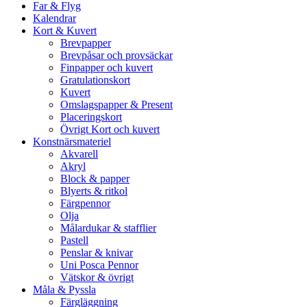
Far & Flyg
Kalendrar
Kort & Kuvert
Brevpapper
Brevpåsar och provsäckar
Finpapper och kuvert
Gratulationskort
Kuvert
Omslagspapper & Present
Placeringskort
Övrigt Kort och kuvert
Konstnärsmateriel
Akvarell
Akryl
Block & papper
Blyerts & ritkol
Färgpennor
Olja
Målardukar & stafflier
Pastell
Penslar & knivar
Uni Posca Pennor
Vätskor & övrigt
Måla & Pyssla
Färgläggning