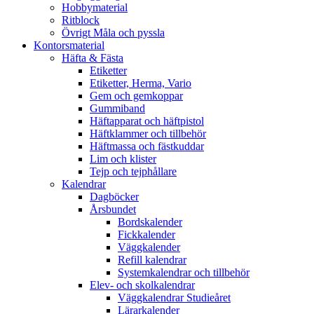
Hobbymaterial
Ritblock
Övrigt Måla och pyssla
Kontorsmaterial
Häfta & Fästa
Etiketter
Etiketter, Herma, Vario
Gem och gemkoppar
Gummiband
Häftapparat och häftpistol
Häftklammer och tillbehör
Häftmassa och fästkuddar
Lim och klister
Tejp och tejphållare
Kalendrar
Dagböcker
Årsbundet
Bordskalender
Fickkalender
Väggkalender
Refill kalendrar
Systemkalendrar och tillbehör
Elev- och skolkalendrar
Väggkalendrar Studieåret
Lärarkalender