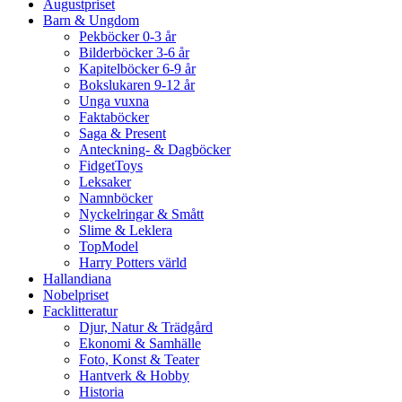
Augustpriset
Barn & Ungdom
Pekböcker 0-3 år
Bilderböcker 3-6 år
Kapitelböcker 6-9 år
Bokslukaren 9-12 år
Unga vuxna
Faktaböcker
Saga & Present
Anteckning- & Dagböcker
FidgetToys
Leksaker
Namnböcker
Nyckelringar & Smått
Slime & Leklera
TopModel
Harry Potters värld
Hallandiana
Nobelpriset
Facklitteratur
Djur, Natur & Trädgård
Ekonomi & Samhälle
Foto, Konst & Teater
Hantverk & Hobby
Historia