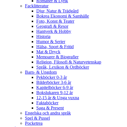
Romaner & Lyrik
Facklitteratur
Djur, Natur & Trädgård
Bokrea Ekonomi & Samhälle
Foto, Konst & Teater
Geografi & Resor
Hantverk & Hobby
Historia
Humor & Serier
Hälsa, Sport & Fritid
Mat & Dryck
Memoarer & Biografier
Religion, Filosofi & Naturvetenskap
Språk, Lexikon & Ordböcker
Barn- & Ungdom
Pekböcker 0-3 år
Bilderböcker 3-6 år
Kapitelböcker 6-9 år
Bokslukaren 9-12 år
12-15 år & Unga vuxna
Faktaböcker
Saga & Present
Engelska och andra språk
Spel & Pussel
Pocketrea