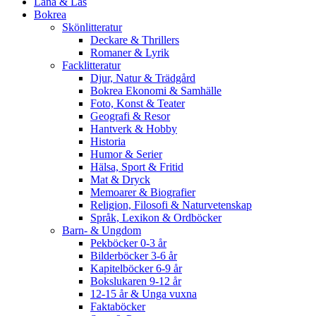
Låna & Läs
Bokrea
Skönlitteratur
Deckare & Thrillers
Romaner & Lyrik
Facklitteratur
Djur, Natur & Trädgård
Bokrea Ekonomi & Samhälle
Foto, Konst & Teater
Geografi & Resor
Hantverk & Hobby
Historia
Humor & Serier
Hälsa, Sport & Fritid
Mat & Dryck
Memoarer & Biografier
Religion, Filosofi & Naturvetenskap
Språk, Lexikon & Ordböcker
Barn- & Ungdom
Pekböcker 0-3 år
Bilderböcker 3-6 år
Kapitelböcker 6-9 år
Bokslukaren 9-12 år
12-15 år & Unga vuxna
Faktaböcker