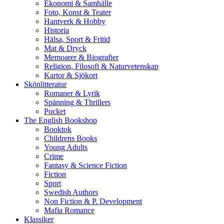
Ekonomi & Samhälle
Foto, Konst & Teater
Hantverk & Hobby
Historia
Hälsa, Sport & Fritid
Mat & Dryck
Memoarer & Biografier
Religion, Filosofi & Naturvetenskap
Kartor & Sjökort
Skönlitteratur
Romaner & Lyrik
Spänning & Thrillers
Pocket
The English Bookshop
Booktok
Childrens Books
Young Adults
Crime
Fantasy & Science Fiction
Fiction
Sport
Swedish Authors
Non Fiction & P. Development
Mafia Romance
Klassiker