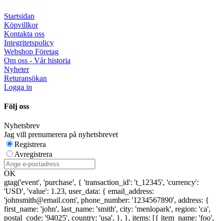
Startsidan
Köpvillkor
Kontakta oss
Integritetspolicy
Webshop Företag
Om oss - Vår historia
Nyheter
Returansökan
Logga in
Följ oss
Nyhetsbrev
Jag vill prenumerera på nyhetsbrevet
Registrera
Avregistrera
OK
gtag('event', 'purchase', { 'transaction_id': 't_12345', 'currency':
'USD', 'value': 1.23, user_data: { email_address:
'johnsmith@email.com', phone_number: '1234567890', address: {
first_name: 'john', last_name: 'smith', city: 'menlopark', region: 'ca',
postal_code: '94025', country: 'usa', }, }, items: [{ item_name: 'foo',