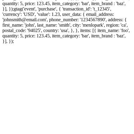
quantity: 5, price: 123.45, item_category: 'bar', item_brand : 'baz',
}], });
gtag('event', 'purchase', { 'transaction_id': 't_12345',
'currency': 'USD', 'value': 1.23, user_data: { email_address:
'johnsmith@email.com', phone_number: '1234567890', address: {
first_name: 'john', last_name: 'smith', city: 'menlopark', region: 'ca',
postal_code: '94025', country: 'usa', }, }, items: [{ item_name: 'foo',
quantity: 5, price: 123.45, item_category: 'bar', item_brand : 'baz',
}], });