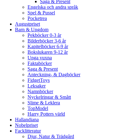
Saga & Present
Engelska och andra språk
Spel & Pussel
Pocketrea
Augustpriset
Barn & Ungdom
Pekböcker 0-3 år
Bilderböcker 3-6 år
Kapitelböcker 6-9 år
Bokslukaren 9-12 år
Unga vuxna
Faktaböcker
Saga & Present
Anteckning- & Dagböcker
FidgetToys
Leksaker
Namnböcker
Nyckelringar & Smått
Slime & Leklera
TopModel
Harry Potters värld
Hallandiana
Nobelpriset
Facklitteratur
Djur, Natur & Trädgård