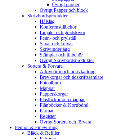
Övrigt papper
Övrigt Papper och block
Skrivbordsprodukter
Hålslag
Konferenstillbehör
Linjaler och gradskivor
Penn- och prylställ
Saxar och knivar
Skrivunderlägg
Stämplar och tillbehör
Övrigt Skrivbordsprodukter
Sortera & Förvara
Arkivpärm och arkivkartong
Brevkorgar och tidskriftssamlare
Fotoalbum
Mappar
Papperskorgar
Plastfickor och mappar
Plånböcker & Kortfodral
Pärmar
Register
Övrigt Sortera och förvara
Pennor & Finewriting
Bläck & Refiller
Patroner