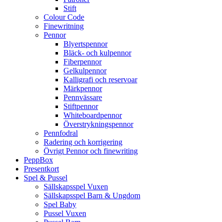
Stift
Colour Code
Finewritning
Pennor
Blyertspennor
Bläck- och kulpennor
Fiberpennor
Gelkulpennor
Kalligrafi och reservoar
Märkpennor
Pennvässare
Stiftpennor
Whiteboardpennor
Överstrykningspennor
Pennfodral
Radering och korrigering
Övrigt Pennor och finewriting
PeppBox
Presentkort
Spel & Pussel
Sällskapsspel Vuxen
Sällskapsspel Barn & Ungdom
Spel Baby
Pussel Vuxen