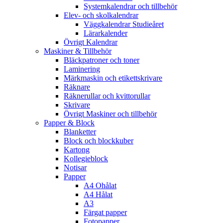
Systemkalendrar och tillbehör
Elev- och skolkalendrar
Väggkalendrar Studieåret
Lärarkalender
Övrigt Kalendrar
Maskiner & Tillbehör
Bläckpatroner och toner
Laminering
Märkmaskin och etikettskrivare
Räknare
Räknerullar och kvittorullar
Skrivare
Övrigt Maskiner och tillbehör
Papper & Block
Blanketter
Block och blockkuber
Kartong
Kollegieblock
Notisar
Papper
A4 Ohålat
A4 Hålat
A3
Färgat papper
Fotopapper