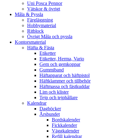
Uni Posca Pennor
Vätskor & övrigt
Måla & Pyssla
Färgläggning
Hobbymaterial
Ritblock
Övrigt Måla och pyssla
Kontorsmaterial
Häfta & Fästa
Etiketter
Etiketter, Herma, Vario
Gem och gemkoppar
Gummiband
Häftapparat och häftpistol
Häftklammer och tillbehör
Häftmassa och fästkuddar
Lim och klister
Tejp och tejphållare
Kalendrar
Dagböcker
Årsbundet
Bordskalender
Fickkalender
Väggkalender
Refill kalendrar