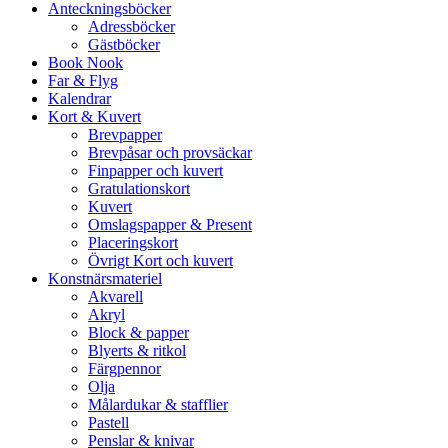
Anteckningsböcker
Adressböcker
Gästböcker
Book Nook
Far & Flyg
Kalendrar
Kort & Kuvert
Brevpapper
Brevpåsar och provsäckar
Finpapper och kuvert
Gratulationskort
Kuvert
Omslagspapper & Present
Placeringskort
Övrigt Kort och kuvert
Konstnärsmateriel
Akvarell
Akryl
Block & papper
Blyerts & ritkol
Färgpennor
Olja
Målardukar & stafflier
Pastell
Penslar & knivar