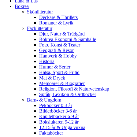
Låna & Läs
Bokrea
Skönlitteratur
Deckare & Thrillers
Romaner & Lyrik
Facklitteratur
Djur, Natur & Trädgård
Bokrea Ekonomi & Samhälle
Foto, Konst & Teater
Geografi & Resor
Hantverk & Hobby
Historia
Humor & Serier
Hälsa, Sport & Fritid
Mat & Dryck
Memoarer & Biografier
Religion, Filosofi & Naturvetenskap
Språk, Lexikon & Ordböcker
Barn- & Ungdom
Pekböcker 0-3 år
Bilderböcker 3-6 år
Kapitelböcker 6-9 år
Bokslukaren 9-12 år
12-15 år & Unga vuxna
Faktaböcker