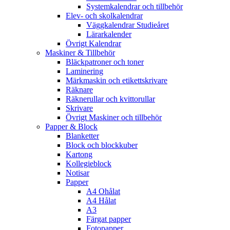
Systemkalendrar och tillbehör
Elev- och skolkalendrar
Väggkalendrar Studieåret
Lärarkalender
Övrigt Kalendrar
Maskiner & Tillbehör
Bläckpatroner och toner
Laminering
Märkmaskin och etikettskrivare
Räknare
Räknerullar och kvittorullar
Skrivare
Övrigt Maskiner och tillbehör
Papper & Block
Blanketter
Block och blockkuber
Kartong
Kollegieblock
Notisar
Papper
A4 Ohålat
A4 Hålat
A3
Färgat papper
Fotopapper