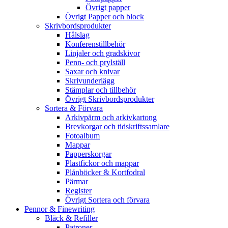
Övrigt papper
Övrigt Papper och block
Skrivbordsprodukter
Hålslag
Konferenstillbehör
Linjaler och gradskivor
Penn- och prylställ
Saxar och knivar
Skrivunderlägg
Stämplar och tillbehör
Övrigt Skrivbordsprodukter
Sortera & Förvara
Arkivpärm och arkivkartong
Brevkorgar och tidskriftssamlare
Fotoalbum
Mappar
Papperskorgar
Plastfickor och mappar
Plånböcker & Kortfodral
Pärmar
Register
Övrigt Sortera och förvara
Pennor & Finewriting
Bläck & Refiller
Patroner