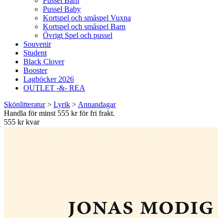
Pussel Barn
Pussel Baby
Kortspel och småspel Vuxna
Kortspel och småspel Barn
Övrigt Spel och pussel
Souvenir
Student
Black Clover
Booster
Lagböcker 2026
OUTLET -&- REA
Skönlitteratur
>
Lyrik
>
Annandagar
Handla för minst 555 kr för fri frakt.
555 kr kvar