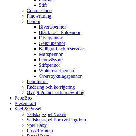
Stift
Colour Code
Finewritning
Pennor
Blyertspennor
Bläck- och kulpennor
Fiberpennor
Gelkulpennor
Kalligrafi och reservoar
Märkpennor
Pennvässare
Stiftpennor
Whiteboardpennor
Överstrykningspennor
Pennfodral
Radering och korrigering
Övrigt Pennor och finewriting
PeppBox
Presentkort
Spel & Pussel
Sällskapsspel Vuxen
Sällskapsspel Barn & Ungdom
Spel Baby
Pussel Vuxen