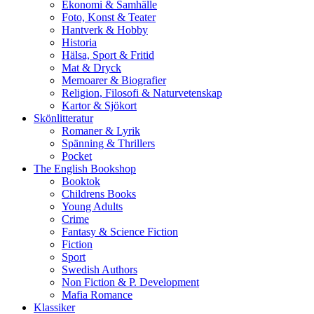
Ekonomi & Samhälle
Foto, Konst & Teater
Hantverk & Hobby
Historia
Hälsa, Sport & Fritid
Mat & Dryck
Memoarer & Biografier
Religion, Filosofi & Naturvetenskap
Kartor & Sjökort
Skönlitteratur
Romaner & Lyrik
Spänning & Thrillers
Pocket
The English Bookshop
Booktok
Childrens Books
Young Adults
Crime
Fantasy & Science Fiction
Fiction
Sport
Swedish Authors
Non Fiction & P. Development
Mafia Romance
Klassiker