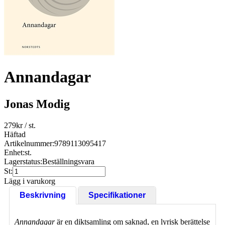
Annandagar
Jonas Modig
279
kr
/ st.
Häftad
Artikelnummer:
9789113095417
Enhet:
st.
Lagerstatus:
Beställningsvara
St:
Lägg i varukorg
Beskrivning
Specifikationer
Annandagar
är en diktsamling om saknad, en lyrisk berättelse