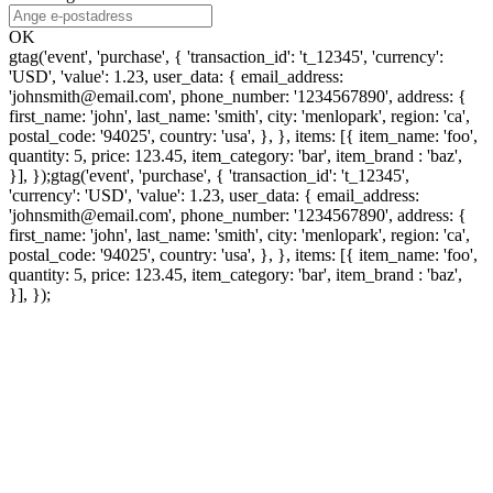
OK
gtag('event', 'purchase', { 'transaction_id': 't_12345', 'currency':
'USD', 'value': 1.23, user_data: { email_address:
'johnsmith@email.com', phone_number: '1234567890', address: {
first_name: 'john', last_name: 'smith', city: 'menlopark', region: 'ca',
postal_code: '94025', country: 'usa', }, }, items: [{ item_name: 'foo',
quantity: 5, price: 123.45, item_category: 'bar', item_brand : 'baz',
}], });
gtag('event', 'purchase', { 'transaction_id': 't_12345',
'currency': 'USD', 'value': 1.23, user_data: { email_address:
'johnsmith@email.com', phone_number: '1234567890', address: {
first_name: 'john', last_name: 'smith', city: 'menlopark', region: 'ca',
postal_code: '94025', country: 'usa', }, }, items: [{ item_name: 'foo',
quantity: 5, price: 123.45, item_category: 'bar', item_brand : 'baz',
}], });