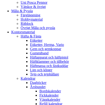
Uni Posca Pennor
Vätskor & övrigt
Måla & Pyssla
Färgläggning
Hobbymaterial
Ritblock
Övrigt Måla och pyssla
Kontorsmaterial
Häfta & Fästa
Etiketter
Etiketter, Herma, Vario
Gem och gemkoppar
Gummiband
Häftapparat och häftpistol
Häftklammer och tillbehör
Häftmassa och fästkuddar
Lim och klister
Tejp och tejphållare
Kalendrar
Dagböcker
Årsbundet
Bordskalender
Fickkalender
Väggkalender
Refill kalendrar