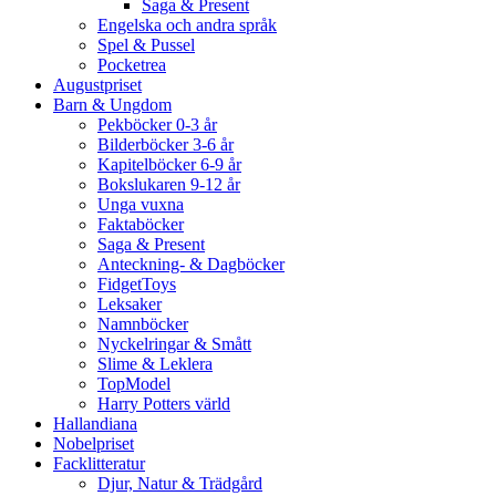
Saga & Present
Engelska och andra språk
Spel & Pussel
Pocketrea
Augustpriset
Barn & Ungdom
Pekböcker 0-3 år
Bilderböcker 3-6 år
Kapitelböcker 6-9 år
Bokslukaren 9-12 år
Unga vuxna
Faktaböcker
Saga & Present
Anteckning- & Dagböcker
FidgetToys
Leksaker
Namnböcker
Nyckelringar & Smått
Slime & Leklera
TopModel
Harry Potters värld
Hallandiana
Nobelpriset
Facklitteratur
Djur, Natur & Trädgård