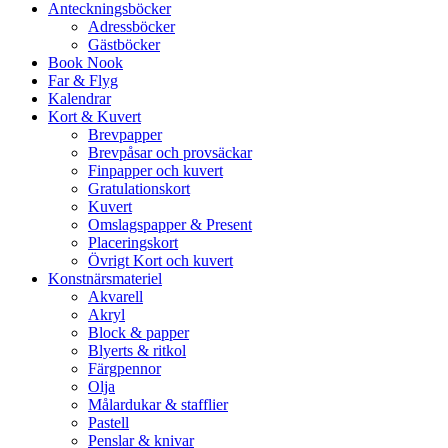
Anteckningsböcker
Adressböcker
Gästböcker
Book Nook
Far & Flyg
Kalendrar
Kort & Kuvert
Brevpapper
Brevpåsar och provsäckar
Finpapper och kuvert
Gratulationskort
Kuvert
Omslagspapper & Present
Placeringskort
Övrigt Kort och kuvert
Konstnärsmateriel
Akvarell
Akryl
Block & papper
Blyerts & ritkol
Färgpennor
Olja
Målardukar & stafflier
Pastell
Penslar & knivar