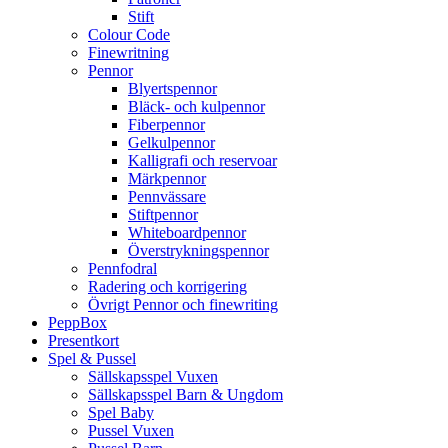
Stift
Colour Code
Finewritning
Pennor
Blyertspennor
Bläck- och kulpennor
Fiberpennor
Gelkulpennor
Kalligrafi och reservoar
Märkpennor
Pennvässare
Stiftpennor
Whiteboardpennor
Överstrykningspennor
Pennfodral
Radering och korrigering
Övrigt Pennor och finewriting
PeppBox
Presentkort
Spel & Pussel
Sällskapsspel Vuxen
Sällskapsspel Barn & Ungdom
Spel Baby
Pussel Vuxen