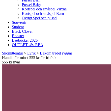
Pussel Barn
Pussel Baby
Kortspel och småspel Vuxna
Kortspel och småspel Barn
Övrigt Spel och pussel
Souvenir
Student
Black Clover
Booster
Lagböcker 2026
OUTLET -&- REA
Skönlitteratur
>
Lyrik
>
Bakom trädet ryggar
Handla för minst 555 kr för fri frakt.
555 kr kvar