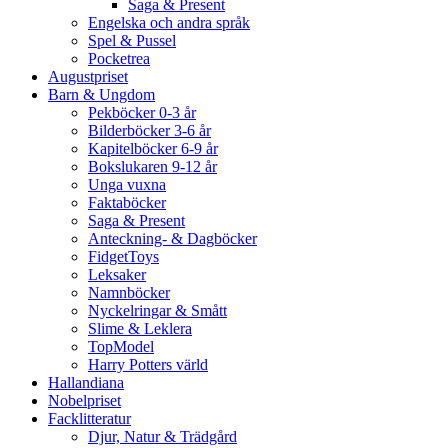
Saga & Present
Engelska och andra språk
Spel & Pussel
Pocketrea
Augustpriset
Barn & Ungdom
Pekböcker 0-3 år
Bilderböcker 3-6 år
Kapitelböcker 6-9 år
Bokslukaren 9-12 år
Unga vuxna
Faktaböcker
Saga & Present
Anteckning- & Dagböcker
FidgetToys
Leksaker
Namnböcker
Nyckelringar & Smått
Slime & Leklera
TopModel
Harry Potters värld
Hallandiana
Nobelpriset
Facklitteratur
Djur, Natur & Trädgård