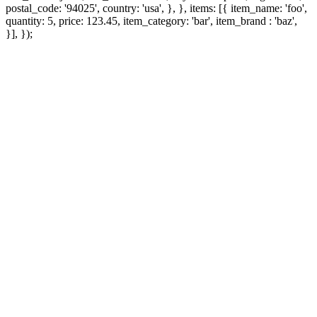
postal_code: '94025', country: 'usa', }, }, items: [{ item_name: 'foo',
quantity: 5, price: 123.45, item_category: 'bar', item_brand : 'baz',
}], });