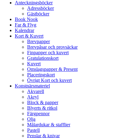
Anteckningsböcker
Adressböcker
Gästböcker
Book Nook
Far & Flyg
Kalendrar
Kort & Kuvert
Brevpapper
Brevpåsar och provsäckar
Finpapper och kuvert
Gratulationskort
Kuvert
Omslagspapper & Present
Placeringskort
Övrigt Kort och kuvert
Konstnärsmateriel
Akvarell
Akryl
Block & papper
Blyerts & ritkol
Färgpennor
Olja
Målardukar & stafflier
Pastell
Penslar & knivar