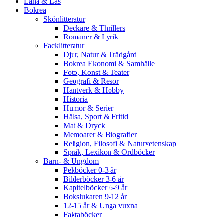
Låna & Läs
Bokrea
Skönlitteratur
Deckare & Thrillers
Romaner & Lyrik
Facklitteratur
Djur, Natur & Trädgård
Bokrea Ekonomi & Samhälle
Foto, Konst & Teater
Geografi & Resor
Hantverk & Hobby
Historia
Humor & Serier
Hälsa, Sport & Fritid
Mat & Dryck
Memoarer & Biografier
Religion, Filosofi & Naturvetenskap
Språk, Lexikon & Ordböcker
Barn- & Ungdom
Pekböcker 0-3 år
Bilderböcker 3-6 år
Kapitelböcker 6-9 år
Bokslukaren 9-12 år
12-15 år & Unga vuxna
Faktaböcker