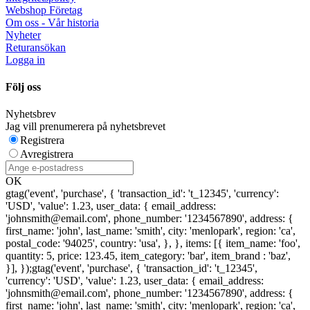
Webshop Företag
Om oss - Vår historia
Nyheter
Returansökan
Logga in
Följ oss
Nyhetsbrev
Jag vill prenumerera på nyhetsbrevet
Registrera
Avregistrera
OK
gtag('event', 'purchase', { 'transaction_id': 't_12345', 'currency':
'USD', 'value': 1.23, user_data: { email_address:
'johnsmith@email.com', phone_number: '1234567890', address: {
first_name: 'john', last_name: 'smith', city: 'menlopark', region: 'ca',
postal_code: '94025', country: 'usa', }, }, items: [{ item_name: 'foo',
quantity: 5, price: 123.45, item_category: 'bar', item_brand : 'baz',
}], });
gtag('event', 'purchase', { 'transaction_id': 't_12345',
'currency': 'USD', 'value': 1.23, user_data: { email_address:
'johnsmith@email.com', phone_number: '1234567890', address: {
first_name: 'john', last_name: 'smith', city: 'menlopark', region: 'ca',