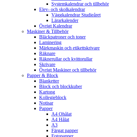
Systemkalendrar och tillbehör
Elev- och skolkalendrar
Väggkalendrar Studieåret
Lärarkalender
Övrigt Kalendrar
Maskiner & Tillbehör
Bläckpatroner och toner
Laminering
Märkmaskin och etikettskrivare
Räknare
Räknerullar och kvittorullar
Skrivare
Övrigt Maskiner och tillbehör
Papper & Block
Blanketter
Block och blockkuber
Kartong
Kollegieblock
Notisar
Papper
A4 Ohålat
A4 Hålat
A3
Färgat papper
Fotopapper