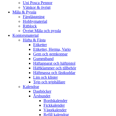
Uni Posca Pennor
Vätskor & övrigt
Måla & Pyssla
Färgläggning
Hobbymaterial
Ritblock
Övrigt Måla och pyssla
Kontorsmaterial
Häfta & Fästa
Etiketter
Etiketter, Herma, Vario
Gem och gemkoppar
Gummiband
Häftapparat och häftpistol
Häftklammer och tillbehör
Häftmassa och fästkuddar
Lim och klister
Tejp och tejphållare
Kalendrar
Dagböcker
Årsbundet
Bordskalender
Fickkalender
Väggkalender
Refill kalendrar