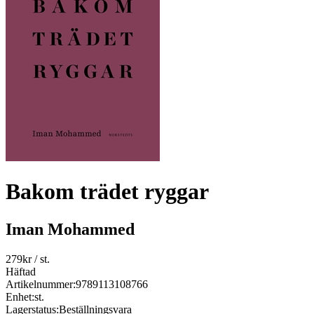
Bakom trädet ryggar
Iman Mohammed
279
kr
/ st.
Häftad
Artikelnummer:
9789113108766
Enhet:
st.
Lagerstatus:
Beställningsvara