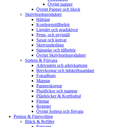
Övrigt papper
Övrigt Papper och block
Skrivbordsprodukter
Hålslag
Konferenstillbehör
Linjaler och gradskivor
Penn- och prylställ
Saxar och knivar
Skrivunderlägg
Stämplar och tillbehör
Övrigt Skrivbordsprodukter
Sortera & Förvara
Arkivpärm och arkivkartong
Brevkorgar och tidskriftssamlare
Fotoalbum
Mappar
Papperskorgar
Plastfickor och mappar
Plånböcker & Kortfodral
Pärmar
Register
Övrigt Sortera och förvara
Pennor & Finewriting
Bläck & Refiller
Patroner