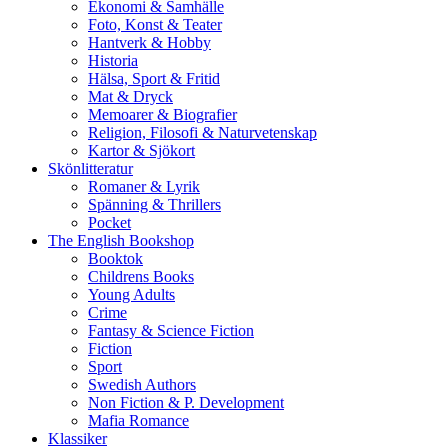
Ekonomi & Samhälle
Foto, Konst & Teater
Hantverk & Hobby
Historia
Hälsa, Sport & Fritid
Mat & Dryck
Memoarer & Biografier
Religion, Filosofi & Naturvetenskap
Kartor & Sjökort
Skönlitteratur
Romaner & Lyrik
Spänning & Thrillers
Pocket
The English Bookshop
Booktok
Childrens Books
Young Adults
Crime
Fantasy & Science Fiction
Fiction
Sport
Swedish Authors
Non Fiction & P. Development
Mafia Romance
Klassiker