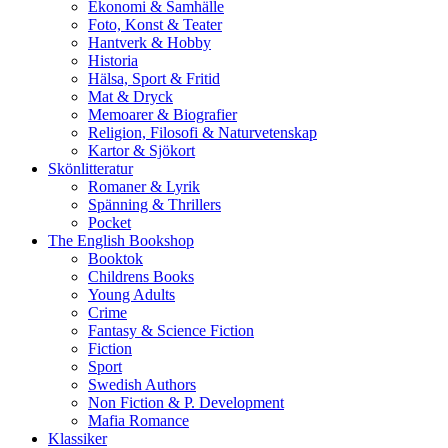
Ekonomi & Samhälle
Foto, Konst & Teater
Hantverk & Hobby
Historia
Hälsa, Sport & Fritid
Mat & Dryck
Memoarer & Biografier
Religion, Filosofi & Naturvetenskap
Kartor & Sjökort
Skönlitteratur
Romaner & Lyrik
Spänning & Thrillers
Pocket
The English Bookshop
Booktok
Childrens Books
Young Adults
Crime
Fantasy & Science Fiction
Fiction
Sport
Swedish Authors
Non Fiction & P. Development
Mafia Romance
Klassiker