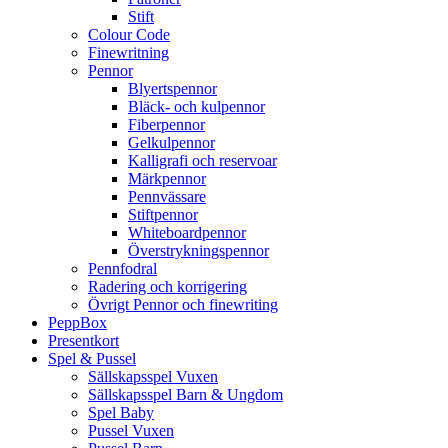
Stift
Colour Code
Finewritning
Pennor
Blyertspennor
Bläck- och kulpennor
Fiberpennor
Gelkulpennor
Kalligrafi och reservoar
Märkpennor
Pennvässare
Stiftpennor
Whiteboardpennor
Överstrykningspennor
Pennfodral
Radering och korrigering
Övrigt Pennor och finewriting
PeppBox
Presentkort
Spel & Pussel
Sällskapsspel Vuxen
Sällskapsspel Barn & Ungdom
Spel Baby
Pussel Vuxen