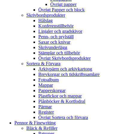
Övrigt papper
Övrigt Papper och block
Skrivbordsprodukter
Hålslag
Konferenstillbehör
Linjaler och gradskivor
Penn- och prylställ
Saxar och knivar
Skrivunderlägg
Stämplar och tillbehör
Övrigt Skrivbordsprodukter
Sortera & Förvara
Arkivpärm och arkivkartong
Brevkorgar och tidskriftssamlare
Fotoalbum
Mappar
Papperskorgar
Plastfickor och mappar
Plånböcker & Kortfodral
Pärmar
Register
Övrigt Sortera och förvara
Pennor & Finewriting
Bläck & Refiller
Patroner