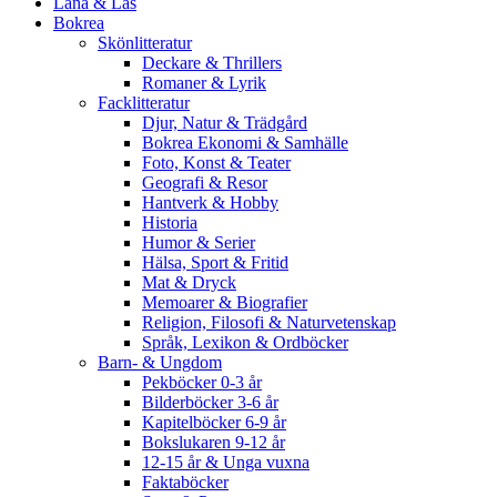
Låna & Läs
Bokrea
Skönlitteratur
Deckare & Thrillers
Romaner & Lyrik
Facklitteratur
Djur, Natur & Trädgård
Bokrea Ekonomi & Samhälle
Foto, Konst & Teater
Geografi & Resor
Hantverk & Hobby
Historia
Humor & Serier
Hälsa, Sport & Fritid
Mat & Dryck
Memoarer & Biografier
Religion, Filosofi & Naturvetenskap
Språk, Lexikon & Ordböcker
Barn- & Ungdom
Pekböcker 0-3 år
Bilderböcker 3-6 år
Kapitelböcker 6-9 år
Bokslukaren 9-12 år
12-15 år & Unga vuxna
Faktaböcker