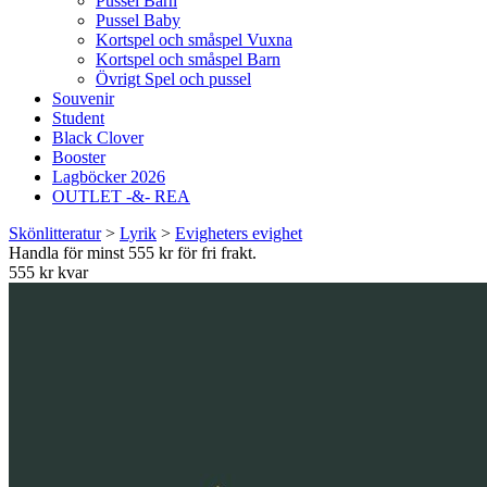
Pussel Barn
Pussel Baby
Kortspel och småspel Vuxna
Kortspel och småspel Barn
Övrigt Spel och pussel
Souvenir
Student
Black Clover
Booster
Lagböcker 2026
OUTLET -&- REA
Skönlitteratur
>
Lyrik
>
Evigheters evighet
Handla för minst 555 kr för fri frakt.
555 kr kvar