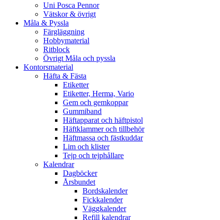
Uni Posca Pennor
Vätskor & övrigt
Måla & Pyssla
Färgläggning
Hobbymaterial
Ritblock
Övrigt Måla och pyssla
Kontorsmaterial
Häfta & Fästa
Etiketter
Etiketter, Herma, Vario
Gem och gemkoppar
Gummiband
Häftapparat och häftpistol
Häftklammer och tillbehör
Häftmassa och fästkuddar
Lim och klister
Tejp och tejphållare
Kalendrar
Dagböcker
Årsbundet
Bordskalender
Fickkalender
Väggkalender
Refill kalendrar