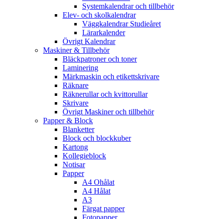
Systemkalendrar och tillbehör
Elev- och skolkalendrar
Väggkalendrar Studieåret
Lärarkalender
Övrigt Kalendrar
Maskiner & Tillbehör
Bläckpatroner och toner
Laminering
Märkmaskin och etikettskrivare
Räknare
Räknerullar och kvittorullar
Skrivare
Övrigt Maskiner och tillbehör
Papper & Block
Blanketter
Block och blockkuber
Kartong
Kollegieblock
Notisar
Papper
A4 Ohålat
A4 Hålat
A3
Färgat papper
Fotopapper