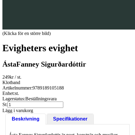
(Klicka för en större bild)
Evigheters evighet
ÁstaFanney Sigurðardóttir
249
kr
/ st.
Klotband
Artikelnummer:
9789189105188
Enhet:
st.
Lagerstatus:
Beställningsvara
St:
Lägg i varukorg
Beskrivning
Specifikationer
Ásta Fanney Sigurdardottir är poet, konstnär och musiker