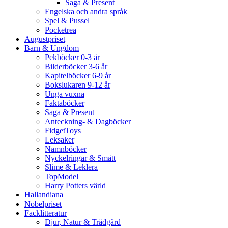
Saga & Present
Engelska och andra språk
Spel & Pussel
Pocketrea
Augustpriset
Barn & Ungdom
Pekböcker 0-3 år
Bilderböcker 3-6 år
Kapitelböcker 6-9 år
Bokslukaren 9-12 år
Unga vuxna
Faktaböcker
Saga & Present
Anteckning- & Dagböcker
FidgetToys
Leksaker
Namnböcker
Nyckelringar & Smått
Slime & Leklera
TopModel
Harry Potters värld
Hallandiana
Nobelpriset
Facklitteratur
Djur, Natur & Trädgård