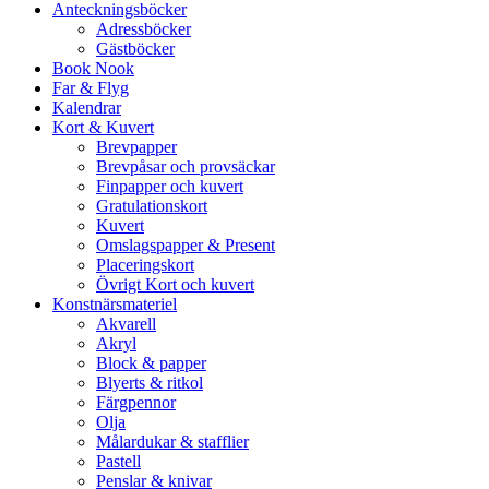
Anteckningsböcker
Adressböcker
Gästböcker
Book Nook
Far & Flyg
Kalendrar
Kort & Kuvert
Brevpapper
Brevpåsar och provsäckar
Finpapper och kuvert
Gratulationskort
Kuvert
Omslagspapper & Present
Placeringskort
Övrigt Kort och kuvert
Konstnärsmateriel
Akvarell
Akryl
Block & papper
Blyerts & ritkol
Färgpennor
Olja
Målardukar & stafflier
Pastell
Penslar & knivar