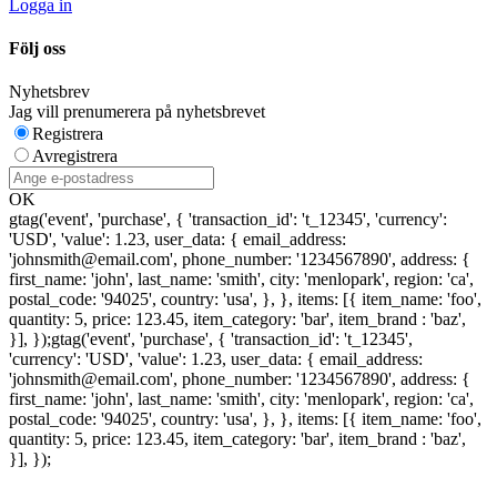
Logga in
Följ oss
Nyhetsbrev
Jag vill prenumerera på nyhetsbrevet
Registrera
Avregistrera
OK
gtag('event', 'purchase', { 'transaction_id': 't_12345', 'currency':
'USD', 'value': 1.23, user_data: { email_address:
'johnsmith@email.com', phone_number: '1234567890', address: {
first_name: 'john', last_name: 'smith', city: 'menlopark', region: 'ca',
postal_code: '94025', country: 'usa', }, }, items: [{ item_name: 'foo',
quantity: 5, price: 123.45, item_category: 'bar', item_brand : 'baz',
}], });
gtag('event', 'purchase', { 'transaction_id': 't_12345',
'currency': 'USD', 'value': 1.23, user_data: { email_address:
'johnsmith@email.com', phone_number: '1234567890', address: {
first_name: 'john', last_name: 'smith', city: 'menlopark', region: 'ca',
postal_code: '94025', country: 'usa', }, }, items: [{ item_name: 'foo',
quantity: 5, price: 123.45, item_category: 'bar', item_brand : 'baz',
}], });