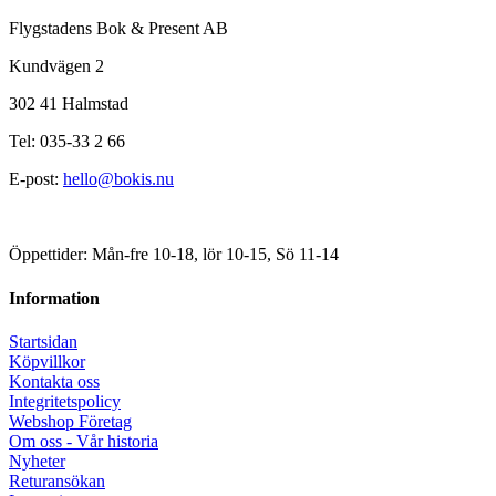
Flygstadens Bok & Present AB
Kundvägen 2
302 41 Halmstad
Tel: 035-33 2 66
E-post:
hello@bokis.nu
Öppettider: Mån-fre 10-18, lör 10-15, Sö 11-14
Information
Startsidan
Köpvillkor
Kontakta oss
Integritetspolicy
Webshop Företag
Om oss - Vår historia
Nyheter
Returansökan