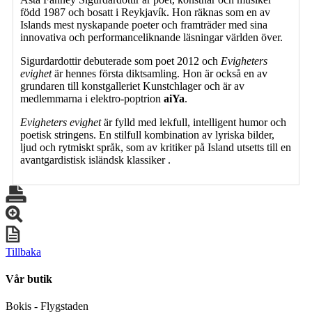
född 1987 och bosatt i Reykjavík. Hon räknas som en av
Islands mest nyskapande poeter och framträder med sina
innovativa och performanceliknande läsningar världen över.
Sigurdardottir debuterade som poet 2012 och
Evigheters
evighet
är hennes första diktsamling. Hon är också en av
grundaren till konstgalleriet Kunstchlager och är av
medlemmarna i elektro-poptrion
aiYa
.
Evigheters evighet
är fylld med lekfull, intelligent humor och
poetisk stringens. En stilfull kombination av lyriska bilder,
ljud och rytmiskt språk, som av kritiker på Island utsetts till en
avantgardistisk isländsk klassiker .
Tillbaka
Vår butik
Bokis - Flygstaden