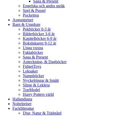
Saga & Present
Engelska och andra språk
Spel & Pussel
Pocketrea
Augustpriset
Barn & Ungdom
Pekböcker 0-3 år
Bilderböcker 3-6 år
Kapitelböcker 6-9 år
Bokslukaren 9-12 år
Unga vuxna
Faktaböcker
Saga & Present
Anteckning- & Dagböcker
FidgetToys
Leksaker
Namnböcker
Nyckelringar & Smått
Slime & Leklera
TopModel
Harry Potters värld
Hallandiana
Nobelpriset
Facklitteratur
Djur, Natur & Trädgård