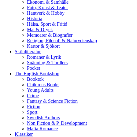
Ekonomi & Samhälle
Foto, Konst & Teater
Hantverk & Hobby
Historia
Hälsa, Sport & Fritid
Mat & Dryck
Memoarer & Biografier
Religion, Filosofi & Naturvetenskap
Kartor & Sjökort
Skönlitteratur
Romaner & Lyrik
Spänning & Thrillers
Pocket
The English Bookshop
Booktok
Childrens Books
Young Adults
Crime
Fantasy & Science Fiction
Fiction
Sport
Swedish Authors
Non Fiction & P. Development
Mafia Romance
Klassiker