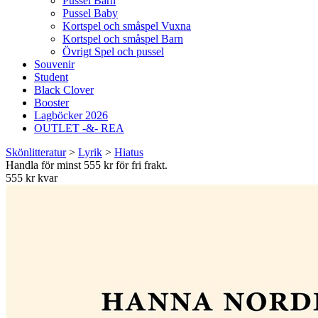
Pussel Barn
Pussel Baby
Kortspel och småspel Vuxna
Kortspel och småspel Barn
Övrigt Spel och pussel
Souvenir
Student
Black Clover
Booster
Lagböcker 2026
OUTLET -&- REA
Skönlitteratur
>
Lyrik
>
Hiatus
Handla för minst 555 kr för fri frakt.
555 kr kvar