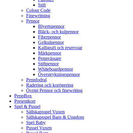
Stift
Colour Code
Finewritning
Pennor
Blyertspennor
Bläck- och kulpennor
Fiberpennor
Gelkulpennor
Kalligrafi och reservoar
Märkpennor
Pennvässare
Stiftpennor
Whiteboardpennor
Överstrykningspennor
Pennfodral
Radering och korrigering
Övrigt Pennor och finewriting
PeppBox
Presentkort
Spel & Pussel
Sällskapsspel Vuxen
Sällskapsspel Barn & Ungdom
Spel Baby
Pussel Vuxen