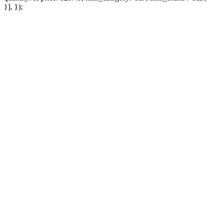
}], });