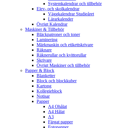
Systemkalendrar och tillbehör
Elev- och skolkalendrar
Väggkalendrar Studieåret
Lärarkalender
Övrigt Kalendrar
Maskiner & Tillbehör
Bläckpatroner och toner
Laminering
Märkmaskin och etikettskrivare
Räknare
Räknerullar och kvittorullar
Skrivare
Övrigt Maskiner och tillbehör
Papper & Block
Blanketter
Block och blockkuber
Kartong
Kollegieblock
Notisar
Papper
A4 Ohålat
A4 Hålat
A3
Färgat papper
Fotopapper