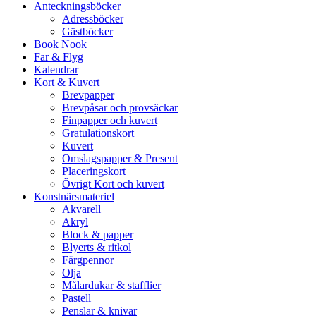
Anteckningsböcker
Adressböcker
Gästböcker
Book Nook
Far & Flyg
Kalendrar
Kort & Kuvert
Brevpapper
Brevpåsar och provsäckar
Finpapper och kuvert
Gratulationskort
Kuvert
Omslagspapper & Present
Placeringskort
Övrigt Kort och kuvert
Konstnärsmateriel
Akvarell
Akryl
Block & papper
Blyerts & ritkol
Färgpennor
Olja
Målardukar & stafflier
Pastell
Penslar & knivar