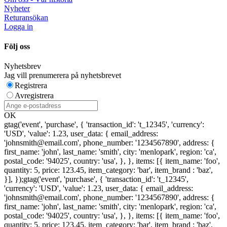
Nyheter
Returansökan
Logga in
Följ oss
Nyhetsbrev
Jag vill prenumerera på nyhetsbrevet
Registrera
Avregistrera
OK
gtag('event', 'purchase', { 'transaction_id': 't_12345', 'currency':
'USD', 'value': 1.23, user_data: { email_address:
'johnsmith@email.com', phone_number: '1234567890', address: {
first_name: 'john', last_name: 'smith', city: 'menlopark', region: 'ca',
postal_code: '94025', country: 'usa', }, }, items: [{ item_name: 'foo',
quantity: 5, price: 123.45, item_category: 'bar', item_brand : 'baz',
}], });
gtag('event', 'purchase', { 'transaction_id': 't_12345',
'currency': 'USD', 'value': 1.23, user_data: { email_address:
'johnsmith@email.com', phone_number: '1234567890', address: {
first_name: 'john', last_name: 'smith', city: 'menlopark', region: 'ca',
postal_code: '94025', country: 'usa', }, }, items: [{ item_name: 'foo',
quantity: 5, price: 123.45, item_category: 'bar', item_brand : 'baz',