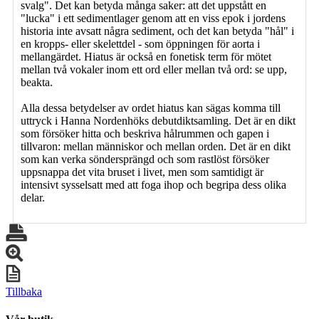
svalg". Det kan betyda många saker: att det uppstått en
"lucka" i ett sedimentlager genom att en viss epok i jordens
historia inte avsatt några sediment, och det kan betyda "hål" i
en kropps- eller skelettdel - som öppningen för aorta i
mellangärdet. Hiatus är också en fonetisk term för mötet
mellan två vokaler inom ett ord eller mellan två ord: se upp,
beakta.
Alla dessa betydelser av ordet hiatus kan sägas komma till
uttryck i Hanna Nordenhöks debutdiktsamling. Det är en dikt
som försöker hitta och beskriva hålrummen och gapen i
tillvaron: mellan människor och mellan orden. Det är en dikt
som kan verka söndersprängd och som rastlöst försöker
uppsnappa det vita bruset i livet, men som samtidigt är
intensivt sysselsatt med att foga ihop och begripa dess olika
delar.
Tillbaka