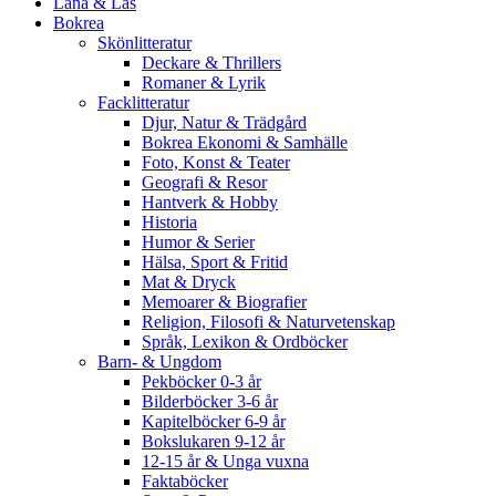
Låna & Läs
Bokrea
Skönlitteratur
Deckare & Thrillers
Romaner & Lyrik
Facklitteratur
Djur, Natur & Trädgård
Bokrea Ekonomi & Samhälle
Foto, Konst & Teater
Geografi & Resor
Hantverk & Hobby
Historia
Humor & Serier
Hälsa, Sport & Fritid
Mat & Dryck
Memoarer & Biografier
Religion, Filosofi & Naturvetenskap
Språk, Lexikon & Ordböcker
Barn- & Ungdom
Pekböcker 0-3 år
Bilderböcker 3-6 år
Kapitelböcker 6-9 år
Bokslukaren 9-12 år
12-15 år & Unga vuxna
Faktaböcker