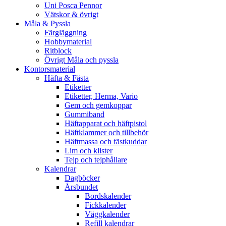
Uni Posca Pennor
Vätskor & övrigt
Måla & Pyssla
Färgläggning
Hobbymaterial
Ritblock
Övrigt Måla och pyssla
Kontorsmaterial
Häfta & Fästa
Etiketter
Etiketter, Herma, Vario
Gem och gemkoppar
Gummiband
Häftapparat och häftpistol
Häftklammer och tillbehör
Häftmassa och fästkuddar
Lim och klister
Tejp och tejphållare
Kalendrar
Dagböcker
Årsbundet
Bordskalender
Fickkalender
Väggkalender
Refill kalendrar