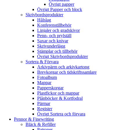
Övrigt papper
Övrigt Papper och block
Skrivbordsprodukter
Hålslag
Konferenstillbehör
Linjaler och gradskivor
Penn- och prylställ
Saxar och knivar
Skrivunderlägg
Stämplar och tillbehör
Övrigt Skrivbordsprodukter
Sortera & Förvara
Arkivpärm och arkivkartong
Brevkorgar och tidskriftssamlare
Fotoalbum
Mappar
Papperskorgar
Plastfickor och mappar
Plånböcker & Kortfodral
Pärmar
Register
Övrigt Sortera och förvara
Pennor & Finewriting
Bläck & Refiller
Patroner