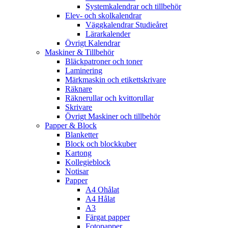
Systemkalendrar och tillbehör
Elev- och skolkalendrar
Väggkalendrar Studieåret
Lärarkalender
Övrigt Kalendrar
Maskiner & Tillbehör
Bläckpatroner och toner
Laminering
Märkmaskin och etikettskrivare
Räknare
Räknerullar och kvittorullar
Skrivare
Övrigt Maskiner och tillbehör
Papper & Block
Blanketter
Block och blockkuber
Kartong
Kollegieblock
Notisar
Papper
A4 Ohålat
A4 Hålat
A3
Färgat papper
Fotopapper