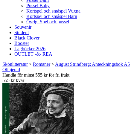
Pussel Barn
Pussel Baby
Kortspel och småspel Vuxna
Kortspel och småspel Barn
Övrigt Spel och pussel
Souvenir
Student
Black Clover
Booster
Lagböcker 2026
OUTLET -&- REA
Skönlitteratur
>
Romaner
>
August Strindberg: Anteckningsbok A5
Olinjerad
Handla för minst 555 kr för fri frakt.
555 kr kvar