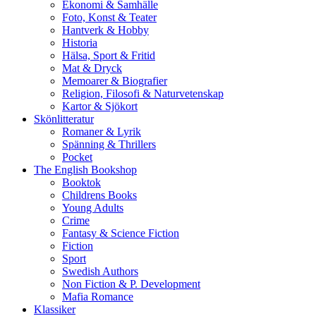
Ekonomi & Samhälle
Foto, Konst & Teater
Hantverk & Hobby
Historia
Hälsa, Sport & Fritid
Mat & Dryck
Memoarer & Biografier
Religion, Filosofi & Naturvetenskap
Kartor & Sjökort
Skönlitteratur
Romaner & Lyrik
Spänning & Thrillers
Pocket
The English Bookshop
Booktok
Childrens Books
Young Adults
Crime
Fantasy & Science Fiction
Fiction
Sport
Swedish Authors
Non Fiction & P. Development
Mafia Romance
Klassiker