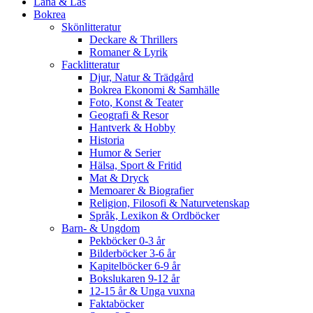
Låna & Läs
Bokrea
Skönlitteratur
Deckare & Thrillers
Romaner & Lyrik
Facklitteratur
Djur, Natur & Trädgård
Bokrea Ekonomi & Samhälle
Foto, Konst & Teater
Geografi & Resor
Hantverk & Hobby
Historia
Humor & Serier
Hälsa, Sport & Fritid
Mat & Dryck
Memoarer & Biografier
Religion, Filosofi & Naturvetenskap
Språk, Lexikon & Ordböcker
Barn- & Ungdom
Pekböcker 0-3 år
Bilderböcker 3-6 år
Kapitelböcker 6-9 år
Bokslukaren 9-12 år
12-15 år & Unga vuxna
Faktaböcker