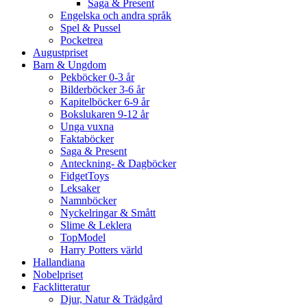
Saga & Present
Engelska och andra språk
Spel & Pussel
Pocketrea
Augustpriset
Barn & Ungdom
Pekböcker 0-3 år
Bilderböcker 3-6 år
Kapitelböcker 6-9 år
Bokslukaren 9-12 år
Unga vuxna
Faktaböcker
Saga & Present
Anteckning- & Dagböcker
FidgetToys
Leksaker
Namnböcker
Nyckelringar & Smått
Slime & Leklera
TopModel
Harry Potters värld
Hallandiana
Nobelpriset
Facklitteratur
Djur, Natur & Trädgård