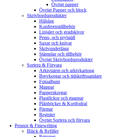
Övrigt papper
Övrigt Papper och block
Skrivbordsprodukter
Hålslag
Konferenstillbehör
Linjaler och gradskivor
Penn- och prylställ
Saxar och knivar
Skrivunderlägg
Stämplar och tillbehör
Övrigt Skrivbordsprodukter
Sortera & Förvara
Arkivpärm och arkivkartong
Brevkorgar och tidskriftssamlare
Fotoalbum
Mappar
Papperskorgar
Plastfickor och mappar
Plånböcker & Kortfodral
Pärmar
Register
Övrigt Sortera och förvara
Pennor & Finewriting
Bläck & Refiller
Patroner