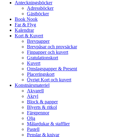
Anteckningsböcker
Adressböcker
Gästböcker
Book Nook
Far & Flyg
Kalendrar
Kort & Kuvert
Brevpapper
Brevpåsar och provsäckar
Finpapper och kuvert
Gratulationskort
Kuvert
Omslagspapper & Present
Placeringskort
Övrigt Kort och kuvert
Konstnärsmateriel
Akvarell
Akryl
Block & papper
Blyerts & ritkol
Färgpennor
Olja
Målardukar & stafflier
Pastell
Penslar & knivar