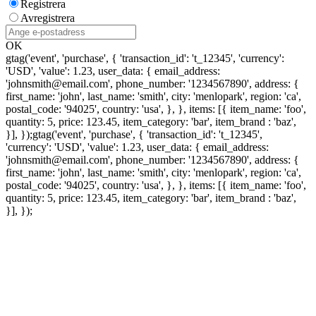
Registrera
Avregistrera
OK
gtag('event', 'purchase', { 'transaction_id': 't_12345', 'currency':
'USD', 'value': 1.23, user_data: { email_address:
'johnsmith@email.com', phone_number: '1234567890', address: {
first_name: 'john', last_name: 'smith', city: 'menlopark', region: 'ca',
postal_code: '94025', country: 'usa', }, }, items: [{ item_name: 'foo',
quantity: 5, price: 123.45, item_category: 'bar', item_brand : 'baz',
}], });
gtag('event', 'purchase', { 'transaction_id': 't_12345',
'currency': 'USD', 'value': 1.23, user_data: { email_address:
'johnsmith@email.com', phone_number: '1234567890', address: {
first_name: 'john', last_name: 'smith', city: 'menlopark', region: 'ca',
postal_code: '94025', country: 'usa', }, }, items: [{ item_name: 'foo',
quantity: 5, price: 123.45, item_category: 'bar', item_brand : 'baz',
}], });