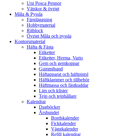
Uni Posca Pennor
Vätskor & övrigt
Måla & Pyssla
Färgläggning
Hobbymaterial
Ritblock
Övrigt Måla och pyssla
Kontorsmaterial
Häfta & Fästa
Etiketter
Etiketter, Herma, Vario
Gem och gemkoppar
Gummiband
Häftapparat och häftpistol
Häftklammer och tillbehör
Häftmassa och fästkuddar
Lim och klister
Tejp och tejphållare
Kalendrar
Dagböcker
Årsbundet
Bordskalender
Fickkalender
Väggkalender
Refill kalendrar