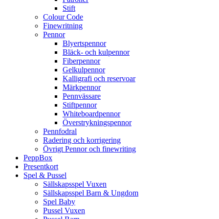
Stift
Colour Code
Finewritning
Pennor
Blyertspennor
Bläck- och kulpennor
Fiberpennor
Gelkulpennor
Kalligrafi och reservoar
Märkpennor
Pennvässare
Stiftpennor
Whiteboardpennor
Överstrykningspennor
Pennfodral
Radering och korrigering
Övrigt Pennor och finewriting
PeppBox
Presentkort
Spel & Pussel
Sällskapsspel Vuxen
Sällskapsspel Barn & Ungdom
Spel Baby
Pussel Vuxen