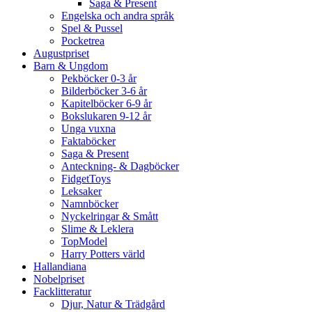
Saga & Present
Engelska och andra språk
Spel & Pussel
Pocketrea
Augustpriset
Barn & Ungdom
Pekböcker 0-3 år
Bilderböcker 3-6 år
Kapitelböcker 6-9 år
Bokslukaren 9-12 år
Unga vuxna
Faktaböcker
Saga & Present
Anteckning- & Dagböcker
FidgetToys
Leksaker
Namnböcker
Nyckelringar & Smått
Slime & Leklera
TopModel
Harry Potters värld
Hallandiana
Nobelpriset
Facklitteratur
Djur, Natur & Trädgård