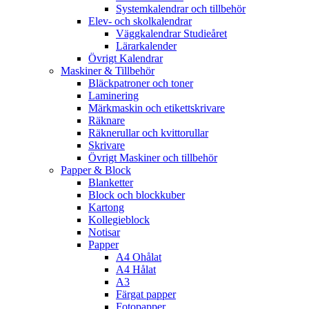
Systemkalendrar och tillbehör
Elev- och skolkalendrar
Väggkalendrar Studieåret
Lärarkalender
Övrigt Kalendrar
Maskiner & Tillbehör
Bläckpatroner och toner
Laminering
Märkmaskin och etikettskrivare
Räknare
Räknerullar och kvittorullar
Skrivare
Övrigt Maskiner och tillbehör
Papper & Block
Blanketter
Block och blockkuber
Kartong
Kollegieblock
Notisar
Papper
A4 Ohålat
A4 Hålat
A3
Färgat papper
Fotopapper