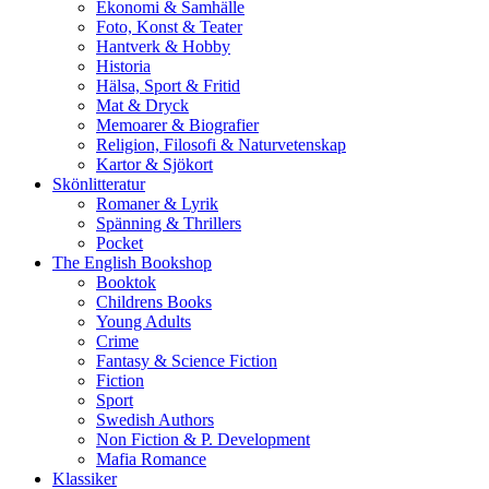
Ekonomi & Samhälle
Foto, Konst & Teater
Hantverk & Hobby
Historia
Hälsa, Sport & Fritid
Mat & Dryck
Memoarer & Biografier
Religion, Filosofi & Naturvetenskap
Kartor & Sjökort
Skönlitteratur
Romaner & Lyrik
Spänning & Thrillers
Pocket
The English Bookshop
Booktok
Childrens Books
Young Adults
Crime
Fantasy & Science Fiction
Fiction
Sport
Swedish Authors
Non Fiction & P. Development
Mafia Romance
Klassiker