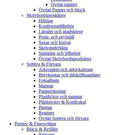
Övrigt papper
Övrigt Papper och block
Skrivbordsprodukter
Hålslag
Konferenstillbehör
Linjaler och gradskivor
Penn- och prylställ
Saxar och knivar
Skrivunderlägg
Stämplar och tillbehör
Övrigt Skrivbordsprodukter
Sortera & Förvara
Arkivpärm och arkivkartong
Brevkorgar och tidskriftssamlare
Fotoalbum
Mappar
Papperskorgar
Plastfickor och mappar
Plånböcker & Kortfodral
Pärmar
Register
Övrigt Sortera och förvara
Pennor & Finewriting
Bläck & Refiller
Patroner