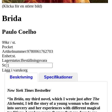
(Klicka för en större bild)
Brida
Paulo Coelho
99
kr
/ st.
Pocket
Artikelnummer:
9780061762703
Enhet:
st.
Lagerstatus:
Beställningsvara
St:
Lägg i varukorg
Beskrivning
Specifikationer
New York Times
Bestseller
“In
Brida
, my third novel, which I wrote just after
The
Alchemist
, I tell the story of a young woman who dives
into sorcery and her experiences with different magical