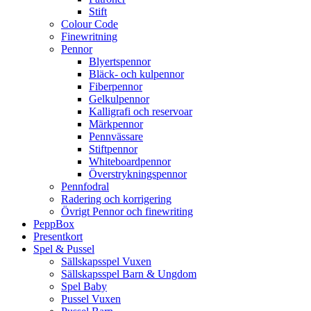
Stift
Colour Code
Finewritning
Pennor
Blyertspennor
Bläck- och kulpennor
Fiberpennor
Gelkulpennor
Kalligrafi och reservoar
Märkpennor
Pennvässare
Stiftpennor
Whiteboardpennor
Överstrykningspennor
Pennfodral
Radering och korrigering
Övrigt Pennor och finewriting
PeppBox
Presentkort
Spel & Pussel
Sällskapsspel Vuxen
Sällskapsspel Barn & Ungdom
Spel Baby
Pussel Vuxen