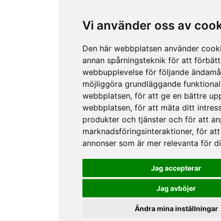
Vi använder oss av coo
Den här webbplatsen använder cook
annan spårningsteknik för att förbätt
webbupplevelse för följande ändamå
möjliggöra grundläggande funktional
webbplatsen
,
för att ge en bättre up
webbplatsen
,
för att mäta ditt intres
produkter och tjänster och för att a
marknadsföringsinteraktioner
,
för att
annonser som är mer relevanta för d
Jag accepterar
Jag avböjer
Ändra mina inställningar