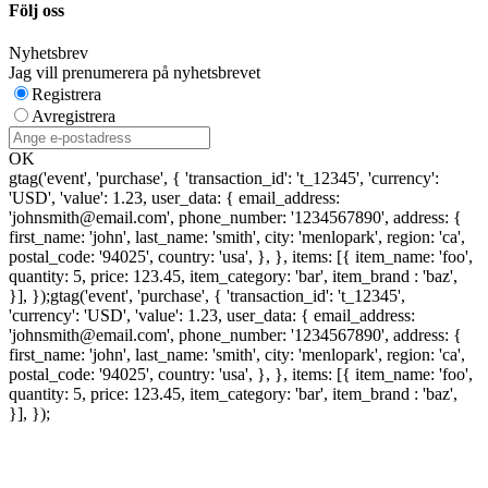
Följ oss
Nyhetsbrev
Jag vill prenumerera på nyhetsbrevet
Registrera
Avregistrera
OK
gtag('event', 'purchase', { 'transaction_id': 't_12345', 'currency':
'USD', 'value': 1.23, user_data: { email_address:
'johnsmith@email.com', phone_number: '1234567890', address: {
first_name: 'john', last_name: 'smith', city: 'menlopark', region: 'ca',
postal_code: '94025', country: 'usa', }, }, items: [{ item_name: 'foo',
quantity: 5, price: 123.45, item_category: 'bar', item_brand : 'baz',
}], });
gtag('event', 'purchase', { 'transaction_id': 't_12345',
'currency': 'USD', 'value': 1.23, user_data: { email_address:
'johnsmith@email.com', phone_number: '1234567890', address: {
first_name: 'john', last_name: 'smith', city: 'menlopark', region: 'ca',
postal_code: '94025', country: 'usa', }, }, items: [{ item_name: 'foo',
quantity: 5, price: 123.45, item_category: 'bar', item_brand : 'baz',
}], });