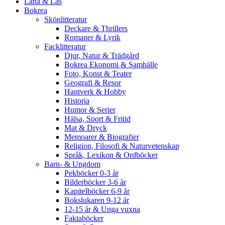
Låna & Läs
Bokrea
Skönlitteratur
Deckare & Thrillers
Romaner & Lyrik
Facklitteratur
Djur, Natur & Trädgård
Bokrea Ekonomi & Samhälle
Foto, Konst & Teater
Geografi & Resor
Hantverk & Hobby
Historia
Humor & Serier
Hälsa, Sport & Fritid
Mat & Dryck
Memoarer & Biografier
Religion, Filosofi & Naturvetenskap
Språk, Lexikon & Ordböcker
Barn- & Ungdom
Pekböcker 0-3 år
Bilderböcker 3-6 år
Kapitelböcker 6-9 år
Bokslukaren 9-12 år
12-15 år & Unga vuxna
Faktaböcker