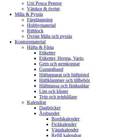
Uni Posca Pennor
Vätskor & övrigt
Måla & Pyssla
Färgläggning
Hobbymaterial
Ritblock
Övrigt Måla och pyssla
Kontorsmaterial
Häfta & Fästa
Etiketter
Etiketter, Herma, Vario
Gem och gemkoppar
Gummiband
Häftapparat och häftpistol
Häftklammer och tillbehör
Häftmassa och fästkuddar
Lim och klister
Tejp och tejphållare
Kalendrar
Dagböcker
Årsbundet
Bordskalender
Fickkalender
Väggkalender
Refill kalendrar