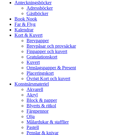
Anteckningsböcker
Adressböcker
Gästböcker
Book Nook
Far & Flyg
Kalendrar
Kort & Kuvert
Brevpapper
Brevpåsar och provsäckar
Finpapper och kuvert
Gratulationskort
Kuvert
Omslagspapper & Present
Placeringskort
Övrigt Kort och kuvert
Konstnärsmateriel
Akvarell
Akryl
Block & papper
Blyerts & ritkol
Färgpennor
Olja
Målardukar & stafflier
Pastell
Penslar & knivar