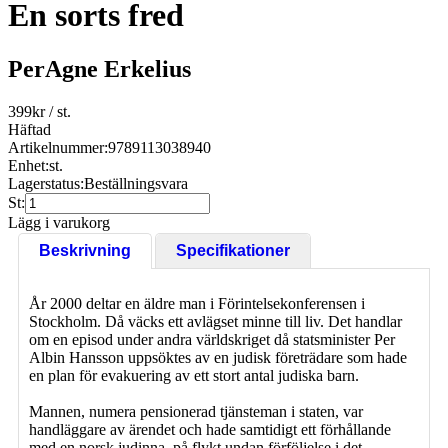
En sorts fred
PerAgne Erkelius
399
kr
/ st.
Häftad
Artikelnummer:
9789113038940
Enhet:
st.
Lagerstatus:
Beställningsvara
St:
Lägg i varukorg
Beskrivning
Specifikationer
År 2000 deltar en äldre man i Förintelsekonferensen i
Stockholm. Då väcks ett avlägset minne till liv. Det handlar
om en episod under andra världskriget då statsminister Per
Albin Hansson uppsöktes av en judisk företrädare som hade
en plan för evakuering av ett stort antal judiska barn.
Mannen, numera pensionerad tjänsteman i staten, var
handläggare av ärendet och hade samtidigt ett förhållande
med en norsk judinna, på flykt undan förföljelse i det