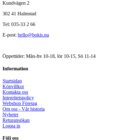
Kundvägen 2
302 41 Halmstad
Tel: 035-33 2 66
E-post:
hello@bokis.nu
Öppettider: Mån-fre 10-18, lör 10-15, Sö 11-14
Information
Startsidan
Köpvillkor
Kontakta oss
Integritetspolicy
Webshop Företag
Om oss - Vår historia
Nyheter
Returansökan
Logga in
Följ oss