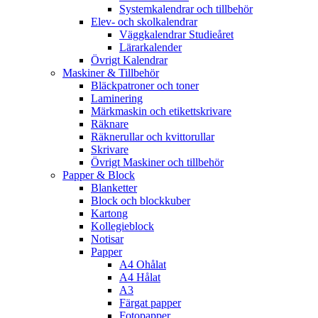
Systemkalendrar och tillbehör
Elev- och skolkalendrar
Väggkalendrar Studieåret
Lärarkalender
Övrigt Kalendrar
Maskiner & Tillbehör
Bläckpatroner och toner
Laminering
Märkmaskin och etikettskrivare
Räknare
Räknerullar och kvittorullar
Skrivare
Övrigt Maskiner och tillbehör
Papper & Block
Blanketter
Block och blockkuber
Kartong
Kollegieblock
Notisar
Papper
A4 Ohålat
A4 Hålat
A3
Färgat papper
Fotopapper