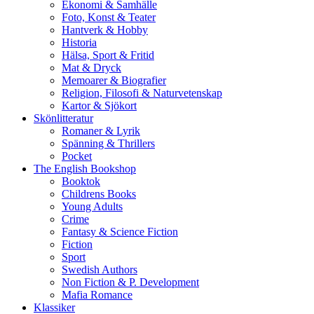
Ekonomi & Samhälle
Foto, Konst & Teater
Hantverk & Hobby
Historia
Hälsa, Sport & Fritid
Mat & Dryck
Memoarer & Biografier
Religion, Filosofi & Naturvetenskap
Kartor & Sjökort
Skönlitteratur
Romaner & Lyrik
Spänning & Thrillers
Pocket
The English Bookshop
Booktok
Childrens Books
Young Adults
Crime
Fantasy & Science Fiction
Fiction
Sport
Swedish Authors
Non Fiction & P. Development
Mafia Romance
Klassiker