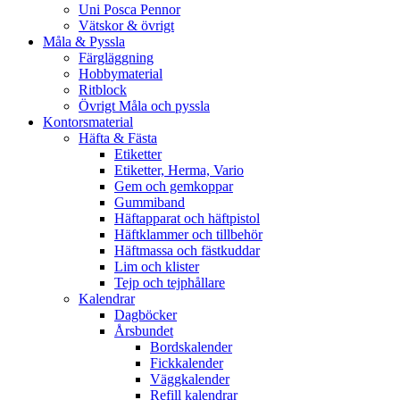
Uni Posca Pennor
Vätskor & övrigt
Måla & Pyssla
Färgläggning
Hobbymaterial
Ritblock
Övrigt Måla och pyssla
Kontorsmaterial
Häfta & Fästa
Etiketter
Etiketter, Herma, Vario
Gem och gemkoppar
Gummiband
Häftapparat och häftpistol
Häftklammer och tillbehör
Häftmassa och fästkuddar
Lim och klister
Tejp och tejphållare
Kalendrar
Dagböcker
Årsbundet
Bordskalender
Fickkalender
Väggkalender
Refill kalendrar