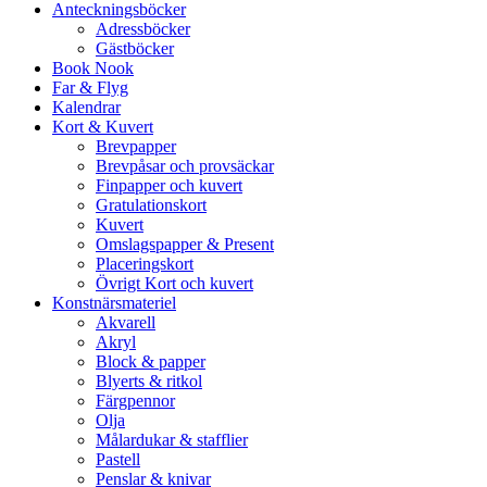
Anteckningsböcker
Adressböcker
Gästböcker
Book Nook
Far & Flyg
Kalendrar
Kort & Kuvert
Brevpapper
Brevpåsar och provsäckar
Finpapper och kuvert
Gratulationskort
Kuvert
Omslagspapper & Present
Placeringskort
Övrigt Kort och kuvert
Konstnärsmateriel
Akvarell
Akryl
Block & papper
Blyerts & ritkol
Färgpennor
Olja
Målardukar & stafflier
Pastell
Penslar & knivar