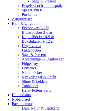
Saga & Present
Engelska och andra språk
Spel & Pussel
Pocketrea
Augustpriset
Barn & Ungdom
Pekböcker 0-3 år
Bilderböcker 3-6 år
Kapitelböcker 6-9 år
Bokslukaren 9-12 år
Unga vuxna
Faktaböcker
Saga & Present
Anteckning- & Dagböcker
FidgetToys
Leksaker
Namnböcker
Nyckelringar & Smått
Slime & Leklera
TopModel
Harry Potters värld
Hallandiana
Nobelpriset
Facklitteratur
Djur, Natur & Trädgård