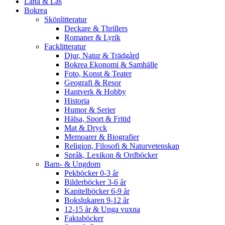
Låna & Läs
Bokrea
Skönlitteratur
Deckare & Thrillers
Romaner & Lyrik
Facklitteratur
Djur, Natur & Trädgård
Bokrea Ekonomi & Samhälle
Foto, Konst & Teater
Geografi & Resor
Hantverk & Hobby
Historia
Humor & Serier
Hälsa, Sport & Fritid
Mat & Dryck
Memoarer & Biografier
Religion, Filosofi & Naturvetenskap
Språk, Lexikon & Ordböcker
Barn- & Ungdom
Pekböcker 0-3 år
Bilderböcker 3-6 år
Kapitelböcker 6-9 år
Bokslukaren 9-12 år
12-15 år & Unga vuxna
Faktaböcker