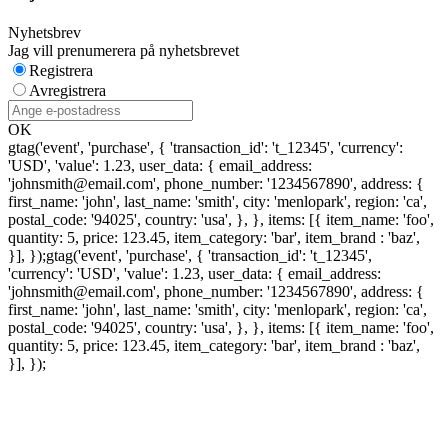
Nyhetsbrev
Jag vill prenumerera på nyhetsbrevet
Registrera
Avregistrera
OK
gtag('event', 'purchase', { 'transaction_id': 't_12345', 'currency':
'USD', 'value': 1.23, user_data: { email_address:
'johnsmith@email.com', phone_number: '1234567890', address: {
first_name: 'john', last_name: 'smith', city: 'menlopark', region: 'ca',
postal_code: '94025', country: 'usa', }, }, items: [{ item_name: 'foo',
quantity: 5, price: 123.45, item_category: 'bar', item_brand : 'baz',
}], });
gtag('event', 'purchase', { 'transaction_id': 't_12345',
'currency': 'USD', 'value': 1.23, user_data: { email_address:
'johnsmith@email.com', phone_number: '1234567890', address: {
first_name: 'john', last_name: 'smith', city: 'menlopark', region: 'ca',
postal_code: '94025', country: 'usa', }, }, items: [{ item_name: 'foo',
quantity: 5, price: 123.45, item_category: 'bar', item_brand : 'baz',
}], });