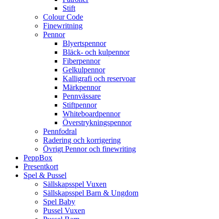
Stift
Colour Code
Finewritning
Pennor
Blyertspennor
Bläck- och kulpennor
Fiberpennor
Gelkulpennor
Kalligrafi och reservoar
Märkpennor
Pennvässare
Stiftpennor
Whiteboardpennor
Överstrykningspennor
Pennfodral
Radering och korrigering
Övrigt Pennor och finewriting
PeppBox
Presentkort
Spel & Pussel
Sällskapsspel Vuxen
Sällskapsspel Barn & Ungdom
Spel Baby
Pussel Vuxen