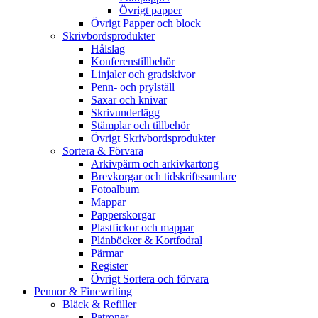
Övrigt papper
Övrigt Papper och block
Skrivbordsprodukter
Hålslag
Konferenstillbehör
Linjaler och gradskivor
Penn- och prylställ
Saxar och knivar
Skrivunderlägg
Stämplar och tillbehör
Övrigt Skrivbordsprodukter
Sortera & Förvara
Arkivpärm och arkivkartong
Brevkorgar och tidskriftssamlare
Fotoalbum
Mappar
Papperskorgar
Plastfickor och mappar
Plånböcker & Kortfodral
Pärmar
Register
Övrigt Sortera och förvara
Pennor & Finewriting
Bläck & Refiller
Patroner