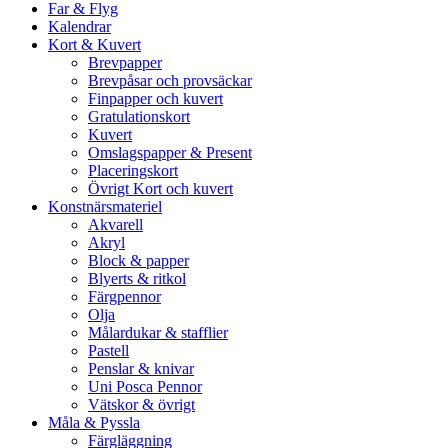
Far & Flyg
Kalendrar
Kort & Kuvert
Brevpapper
Brevpåsar och provsäckar
Finpapper och kuvert
Gratulationskort
Kuvert
Omslagspapper & Present
Placeringskort
Övrigt Kort och kuvert
Konstnärsmateriel
Akvarell
Akryl
Block & papper
Blyerts & ritkol
Färgpennor
Olja
Målardukar & stafflier
Pastell
Penslar & knivar
Uni Posca Pennor
Vätskor & övrigt
Måla & Pyssla
Färgläggning