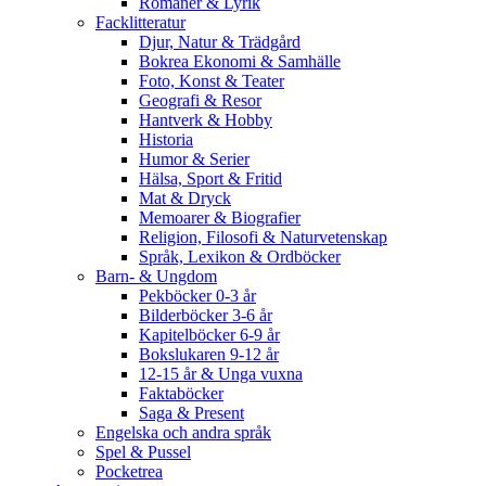
Romaner & Lyrik
Facklitteratur
Djur, Natur & Trädgård
Bokrea Ekonomi & Samhälle
Foto, Konst & Teater
Geografi & Resor
Hantverk & Hobby
Historia
Humor & Serier
Hälsa, Sport & Fritid
Mat & Dryck
Memoarer & Biografier
Religion, Filosofi & Naturvetenskap
Språk, Lexikon & Ordböcker
Barn- & Ungdom
Pekböcker 0-3 år
Bilderböcker 3-6 år
Kapitelböcker 6-9 år
Bokslukaren 9-12 år
12-15 år & Unga vuxna
Faktaböcker
Saga & Present
Engelska och andra språk
Spel & Pussel
Pocketrea