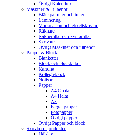
Övrigt Kalendrar
Maskiner & Tillbehör
Bläckpatroner och toner
Laminering
Märkmaskin och etikettskrivare
Räknare
Räknerullar och kvittorullar
Skrivare
Övrigt Maskiner och tillbehör
Papper & Block
Blanketter
Block och blockkuber
Kartong
Kollegieblock
Notisar
Papper
A4 Ohålat
A4 Hålat
A3
Färgat papper
Fotopapper
Övrigt papper
Övrigt Papper och block
Skrivbordsprodukter
Hålslag