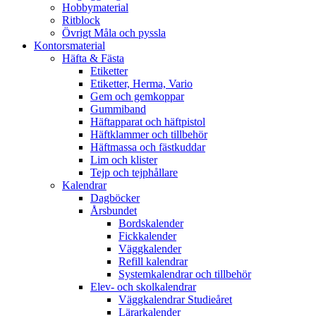
Hobbymaterial
Ritblock
Övrigt Måla och pyssla
Kontorsmaterial
Häfta & Fästa
Etiketter
Etiketter, Herma, Vario
Gem och gemkoppar
Gummiband
Häftapparat och häftpistol
Häftklammer och tillbehör
Häftmassa och fästkuddar
Lim och klister
Tejp och tejphållare
Kalendrar
Dagböcker
Årsbundet
Bordskalender
Fickkalender
Väggkalender
Refill kalendrar
Systemkalendrar och tillbehör
Elev- och skolkalendrar
Väggkalendrar Studieåret
Lärarkalender