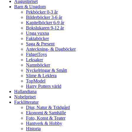
Augustpriset
Barn & Ungdom
Pekböcker 0-3 år
Bilderböcker 3-6 år
Kapitelböcker 6-9 år
Bokslukaren 9-12 år
Unga vuxna
Faktaböcker
Saga & Present
Anteckning- & Dagböcker
FidgetToys
Leksaker
Namnböcker
Nyckelringar & Smått
Slime & Leklera
TopModel
Harry Potters värld
Hallandiana
Nobelpriset
Facklitteratur
Djur, Natur & Trädgård
Ekonomi & Samhälle
Foto, Konst & Teater
Hantverk & Hobby
Historia