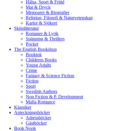
Hälsa, Sport & Fritid
Mat & Dryck
Memoarer & Biografier
Religion, Filosofi & Naturvetenskap
Kartor & Sjökort
Skönlitteratur
Romaner & Lyrik
Spänning & Thrillers
Pocket
The English Bookshop
Booktok
Childrens Books
Young Adults
Crime
Fantasy & Science Fiction
Fiction
Sport
Swedish Authors
Non Fiction & P. Development
Mafia Romance
Klassiker
Anteckningsböcker
Adressböcker
Gästböcker
Book Nook