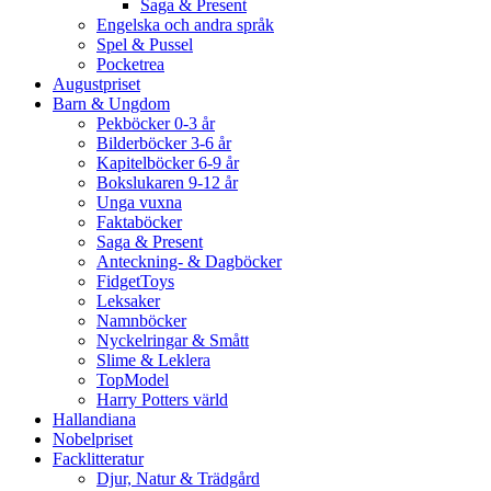
Saga & Present
Engelska och andra språk
Spel & Pussel
Pocketrea
Augustpriset
Barn & Ungdom
Pekböcker 0-3 år
Bilderböcker 3-6 år
Kapitelböcker 6-9 år
Bokslukaren 9-12 år
Unga vuxna
Faktaböcker
Saga & Present
Anteckning- & Dagböcker
FidgetToys
Leksaker
Namnböcker
Nyckelringar & Smått
Slime & Leklera
TopModel
Harry Potters värld
Hallandiana
Nobelpriset
Facklitteratur
Djur, Natur & Trädgård