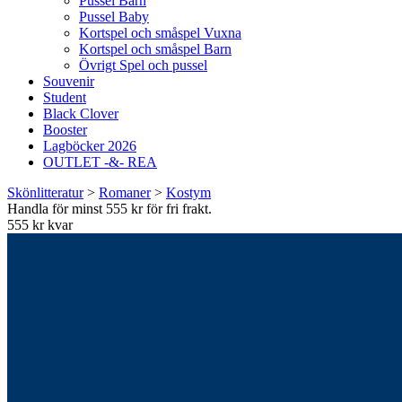
Pussel Barn
Pussel Baby
Kortspel och småspel Vuxna
Kortspel och småspel Barn
Övrigt Spel och pussel
Souvenir
Student
Black Clover
Booster
Lagböcker 2026
OUTLET -&- REA
Skönlitteratur
>
Romaner
>
Kostym
Handla för minst 555 kr för fri frakt.
555 kr kvar