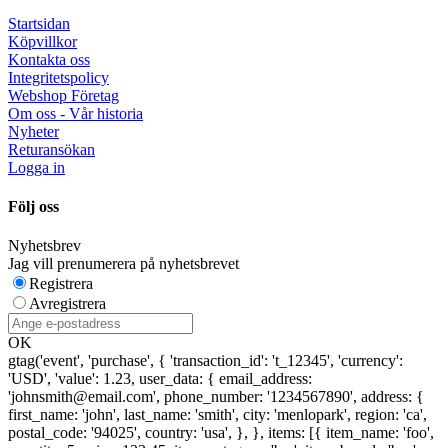
Startsidan
Köpvillkor
Kontakta oss
Integritetspolicy
Webshop Företag
Om oss - Vår historia
Nyheter
Returansökan
Logga in
Följ oss
Nyhetsbrev
Jag vill prenumerera på nyhetsbrevet
Registrera
Avregistrera
OK
gtag('event', 'purchase', { 'transaction_id': 't_12345', 'currency':
'USD', 'value': 1.23, user_data: { email_address:
'johnsmith@email.com', phone_number: '1234567890', address: {
first_name: 'john', last_name: 'smith', city: 'menlopark', region: 'ca',
postal_code: '94025', country: 'usa', }, }, items: [{ item_name: 'foo',