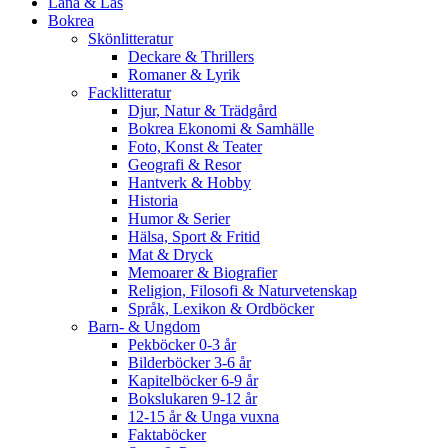
Låna & Läs
Bokrea
Skönlitteratur
Deckare & Thrillers
Romaner & Lyrik
Facklitteratur
Djur, Natur & Trädgård
Bokrea Ekonomi & Samhälle
Foto, Konst & Teater
Geografi & Resor
Hantverk & Hobby
Historia
Humor & Serier
Hälsa, Sport & Fritid
Mat & Dryck
Memoarer & Biografier
Religion, Filosofi & Naturvetenskap
Språk, Lexikon & Ordböcker
Barn- & Ungdom
Pekböcker 0-3 år
Bilderböcker 3-6 år
Kapitelböcker 6-9 år
Bokslukaren 9-12 år
12-15 år & Unga vuxna
Faktaböcker