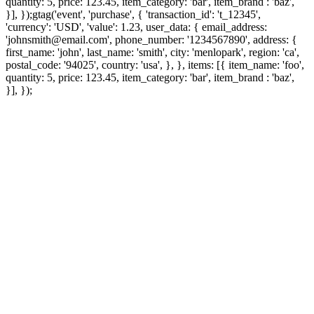
quantity: 5, price: 123.45, item_category: 'bar', item_brand : 'baz',
}], });
gtag('event', 'purchase', { 'transaction_id': 't_12345',
'currency': 'USD', 'value': 1.23, user_data: { email_address:
'johnsmith@email.com', phone_number: '1234567890', address: {
first_name: 'john', last_name: 'smith', city: 'menlopark', region: 'ca',
postal_code: '94025', country: 'usa', }, }, items: [{ item_name: 'foo',
quantity: 5, price: 123.45, item_category: 'bar', item_brand : 'baz',
}], });