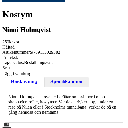
Kostym
Ninni Holmqvist
259
kr
/ st.
Häftad
Artikelnummer:
9789113029382
Enhet:
st.
Lagerstatus:
Beställningsvara
St:
Lägg i varukorg
Beskrivning
Specifikationer
Ninni Holmqvists noveller berättar om kvinnor i olika
skepnader, roller, kostymer. Var de än dyker upp, under en
resa på Nilen eller i Stockholms tunnelbana, verkar de på en
gång hemlösa och hemtama.