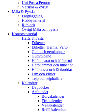
Uni Posca Pennor
Vätskor & övrigt
Måla & Pyssla
Färgläggning
Hobbymaterial
Ritblock
Övrigt Måla och pyssla
Kontorsmaterial
Häfta & Fästa
Etiketter
Etiketter, Herma, Vario
Gem och gemkoppar
Gummiband
Häftapparat och häftpistol
Häftklammer och tillbehör
Häftmassa och fästkuddar
Lim och klister
Tejp och tejphållare
Kalendrar
Dagböcker
Årsbundet
Bordskalender
Fickkalender
Väggkalender
Refill kalendrar