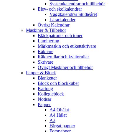
Systemkalendrar och tillbehör
Elev- och skolkalendrar
Väggkalendrar Studieåret
Lärarkalender
Övrigt Kalendrar
Maskiner & Tillbehör
Bläckpatroner och toner
Laminering
Märkmaskin och etikettskrivare
Räknare
Räknerullar och kvittorullar
Skrivare
Övrigt Maskiner och tillbehör
Papper & Block
Blanketter
Block och blockkuber
Kartong
Kollegieblock
Notisar
Papper
A4 Ohålat
A4 Hålat
A3
Färgat papper
Fotopapper