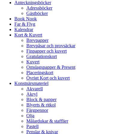
Anteckningsböcker
Adressböcker
Gästböcker
Book Nook
Far & Flyg
Kalendrar
Kort & Kuvert
Brevpapper
Brevpåsar och provsäckar
Finpapper och kuvert
Gratulationskort
Kuvert
Omslagspapper & Present
Placeringskort
Övrigt Kort och kuvert
Konstnärsmateriel
Akvarell
Akryl
Block & papper
Blyerts & ritkol
Färgpennor
Olja
Målardukar & stafflier
Pastell
Penslar & knivar