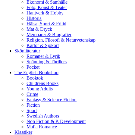
Ekonomi & Samhälle
Foto, Konst & Teater
Hantverk & Hobby
Historia
Hälsa, Sport & Fritid
Mat & Dryck
Memoarer & Biografier
Religion, Filosofi & Naturvetenskap
Kartor & Sjökort
Skönlitteratur
Romaner & Lyrik
Spänning & Thrillers
Pocket
The English Bookshop
Booktok
Childrens Books
Young Adults
Crime
Fantasy & Science Fiction
Fiction
Sport
Swedish Authors
Non Fiction & P. Development
Mafia Romance
Klassiker