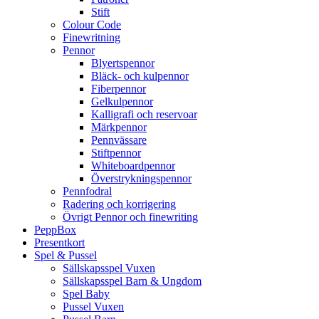
Stift
Colour Code
Finewritning
Pennor
Blyertspennor
Bläck- och kulpennor
Fiberpennor
Gelkulpennor
Kalligrafi och reservoar
Märkpennor
Pennvässare
Stiftpennor
Whiteboardpennor
Överstrykningspennor
Pennfodral
Radering och korrigering
Övrigt Pennor och finewriting
PeppBox
Presentkort
Spel & Pussel
Sällskapsspel Vuxen
Sällskapsspel Barn & Ungdom
Spel Baby
Pussel Vuxen