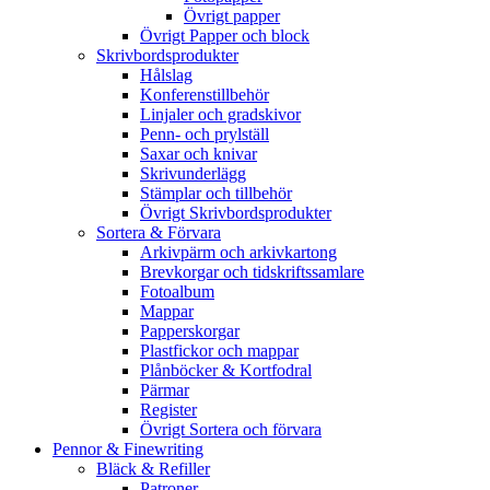
Övrigt papper
Övrigt Papper och block
Skrivbordsprodukter
Hålslag
Konferenstillbehör
Linjaler och gradskivor
Penn- och prylställ
Saxar och knivar
Skrivunderlägg
Stämplar och tillbehör
Övrigt Skrivbordsprodukter
Sortera & Förvara
Arkivpärm och arkivkartong
Brevkorgar och tidskriftssamlare
Fotoalbum
Mappar
Papperskorgar
Plastfickor och mappar
Plånböcker & Kortfodral
Pärmar
Register
Övrigt Sortera och förvara
Pennor & Finewriting
Bläck & Refiller
Patroner