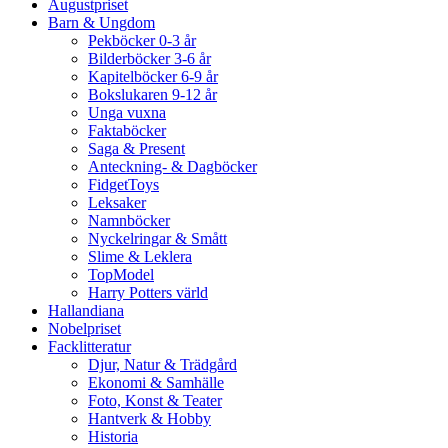
Augustpriset
Barn & Ungdom
Pekböcker 0-3 år
Bilderböcker 3-6 år
Kapitelböcker 6-9 år
Bokslukaren 9-12 år
Unga vuxna
Faktaböcker
Saga & Present
Anteckning- & Dagböcker
FidgetToys
Leksaker
Namnböcker
Nyckelringar & Smått
Slime & Leklera
TopModel
Harry Potters värld
Hallandiana
Nobelpriset
Facklitteratur
Djur, Natur & Trädgård
Ekonomi & Samhälle
Foto, Konst & Teater
Hantverk & Hobby
Historia