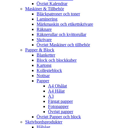
Övrigt Kalendrar
Maskiner & Tillbehör
Bläckpatroner och toner
Laminering
Märkmaskin och etikettskrivare
Räknare
Räknerullar och kvittorullar
Skrivare
Övrigt Maskiner och tillbehör
Papper & Block
Blanketter
Block och blockkuber
Kartong
Kollegieblock
Notisar
Papper
A4 Ohålat
A4 Hålat
A3
Färgat papper
Fotopapper
Övrigt papper
Övrigt Papper och block
Skrivbordsprodukter
Hålslag