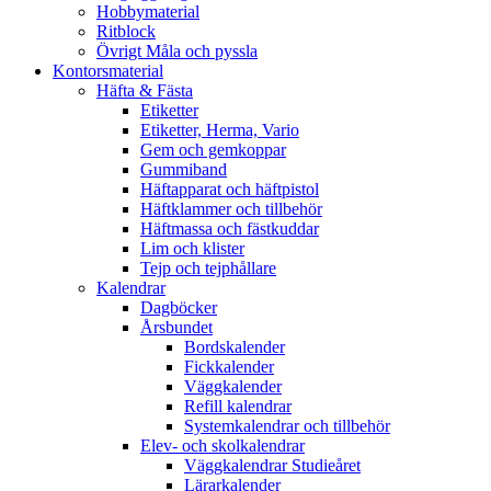
Hobbymaterial
Ritblock
Övrigt Måla och pyssla
Kontorsmaterial
Häfta & Fästa
Etiketter
Etiketter, Herma, Vario
Gem och gemkoppar
Gummiband
Häftapparat och häftpistol
Häftklammer och tillbehör
Häftmassa och fästkuddar
Lim och klister
Tejp och tejphållare
Kalendrar
Dagböcker
Årsbundet
Bordskalender
Fickkalender
Väggkalender
Refill kalendrar
Systemkalendrar och tillbehör
Elev- och skolkalendrar
Väggkalendrar Studieåret
Lärarkalender