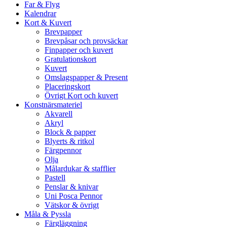
Far & Flyg
Kalendrar
Kort & Kuvert
Brevpapper
Brevpåsar och provsäckar
Finpapper och kuvert
Gratulationskort
Kuvert
Omslagspapper & Present
Placeringskort
Övrigt Kort och kuvert
Konstnärsmateriel
Akvarell
Akryl
Block & papper
Blyerts & ritkol
Färgpennor
Olja
Målardukar & stafflier
Pastell
Penslar & knivar
Uni Posca Pennor
Vätskor & övrigt
Måla & Pyssla
Färgläggning