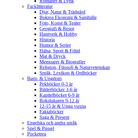
Romaner & Lyrik
Facklitteratur
Djur, Natur & Trädgård
Bokrea Ekonomi & Samhälle
Foto, Konst & Teater
Geografi & Resor
Hantverk & Hobby
Historia
Humor & Serier
Hälsa, Sport & Fritid
Mat & Dryck
Memoarer & Biografier
Religion, Filosofi & Naturvetenskap
Språk, Lexikon & Ordböcker
Barn- & Ungdom
Pekböcker 0-3 år
Bilderböcker 3-6 år
Kapitelböcker 6-9 år
Bokslukaren 9-12 år
12-15 år & Unga vuxna
Faktaböcker
Saga & Present
Engelska och andra språk
Spel & Pussel
Pocketrea