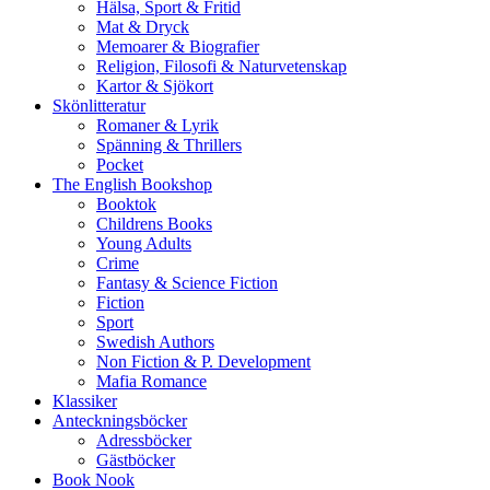
Hälsa, Sport & Fritid
Mat & Dryck
Memoarer & Biografier
Religion, Filosofi & Naturvetenskap
Kartor & Sjökort
Skönlitteratur
Romaner & Lyrik
Spänning & Thrillers
Pocket
The English Bookshop
Booktok
Childrens Books
Young Adults
Crime
Fantasy & Science Fiction
Fiction
Sport
Swedish Authors
Non Fiction & P. Development
Mafia Romance
Klassiker
Anteckningsböcker
Adressböcker
Gästböcker
Book Nook