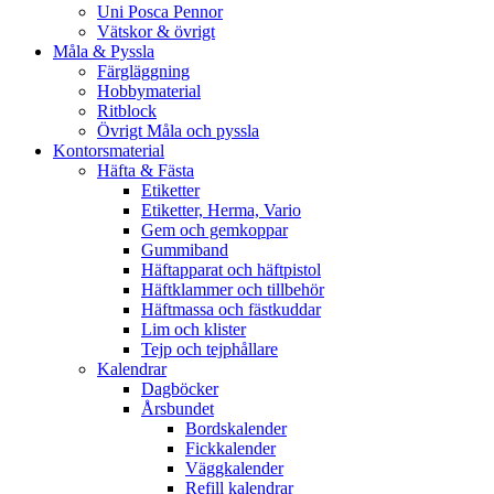
Uni Posca Pennor
Vätskor & övrigt
Måla & Pyssla
Färgläggning
Hobbymaterial
Ritblock
Övrigt Måla och pyssla
Kontorsmaterial
Häfta & Fästa
Etiketter
Etiketter, Herma, Vario
Gem och gemkoppar
Gummiband
Häftapparat och häftpistol
Häftklammer och tillbehör
Häftmassa och fästkuddar
Lim och klister
Tejp och tejphållare
Kalendrar
Dagböcker
Årsbundet
Bordskalender
Fickkalender
Väggkalender
Refill kalendrar