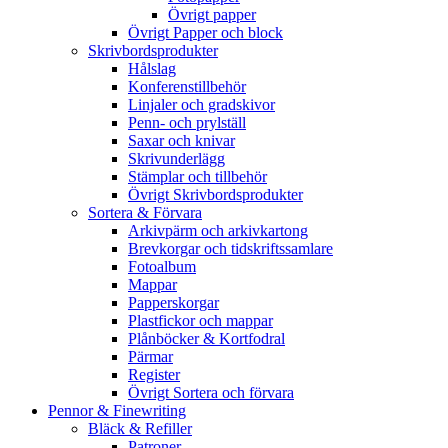
Övrigt papper
Övrigt Papper och block
Skrivbordsprodukter
Hålslag
Konferenstillbehör
Linjaler och gradskivor
Penn- och prylställ
Saxar och knivar
Skrivunderlägg
Stämplar och tillbehör
Övrigt Skrivbordsprodukter
Sortera & Förvara
Arkivpärm och arkivkartong
Brevkorgar och tidskriftssamlare
Fotoalbum
Mappar
Papperskorgar
Plastfickor och mappar
Plånböcker & Kortfodral
Pärmar
Register
Övrigt Sortera och förvara
Pennor & Finewriting
Bläck & Refiller
Patroner