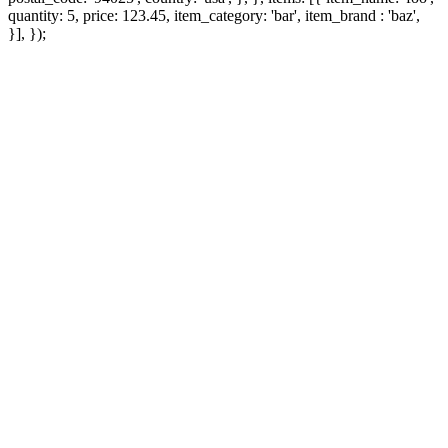
quantity: 5, price: 123.45, item_category: 'bar', item_brand : 'baz',
}], });