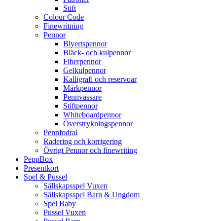
Stift
Colour Code
Finewritning
Pennor
Blyertspennor
Bläck- och kulpennor
Fiberpennor
Gelkulpennor
Kalligrafi och reservoar
Märkpennor
Pennvässare
Stiftpennor
Whiteboardpennor
Överstrykningspennor
Pennfodral
Radering och korrigering
Övrigt Pennor och finewriting
PeppBox
Presentkort
Spel & Pussel
Sällskapsspel Vuxen
Sällskapsspel Barn & Ungdom
Spel Baby
Pussel Vuxen