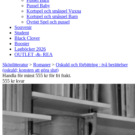
Pussel Barn
Pussel Baby
Kortspel och småspel Vuxna
Kortspel och småspel Barn
Övrigt Spel och pussel
Souvenir
Student
Black Clover
Booster
Lagböcker 2026
OUTLET -&- REA
Skönlitteratur
>
Romaner
>
Oskuld och förbittring : två berättelser
(oskuld; konsten att göra slut)
Handla för minst 555 kr för fri frakt.
555 kr kvar