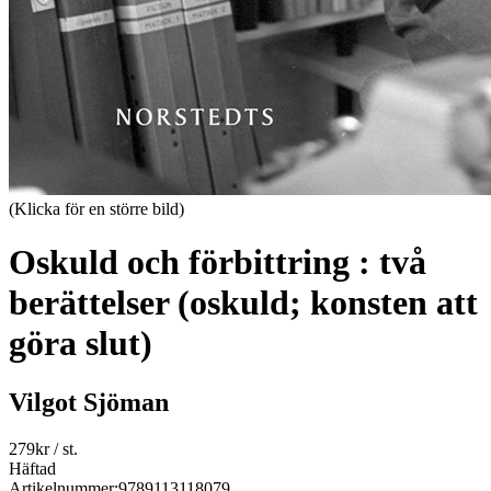
(Klicka för en större bild)
Oskuld och förbittring : två
berättelser (oskuld; konsten att
göra slut)
Vilgot Sjöman
279
kr
/ st.
Häftad
Artikelnummer:
9789113118079