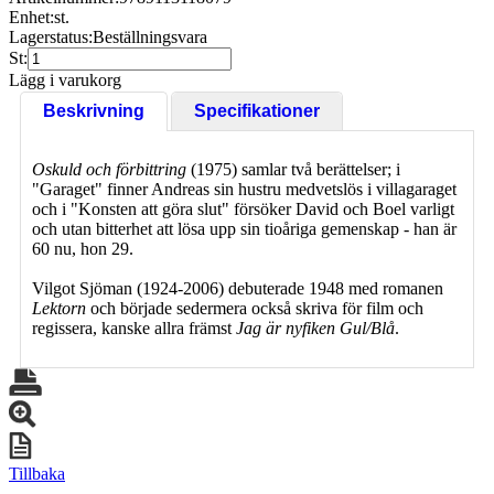
Enhet:
st.
Lagerstatus:
Beställningsvara
St:
Lägg i varukorg
Beskrivning
Specifikationer
Oskuld och förbittring
(1975) samlar två berättelser; i
"Garaget" finner Andreas sin hustru medvetslös i villagaraget
och i "Konsten att göra slut" försöker David och Boel varligt
och utan bitterhet att lösa upp sin tioåriga gemenskap - han är
60 nu, hon 29.
Vilgot Sjöman (1924-2006) debuterade 1948 med romanen
Lektorn
och började sedermera också skriva för film och
regissera, kanske allra främst
Jag är nyfiken Gul/Blå
.
Tillbaka