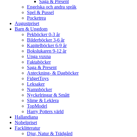
Saga & Present
Engelska och andra språk
Spel & Pussel
Pocketrea
Augustpriset
Barn & Ungdom
Pekböcker 0-3 år
Bilderböcker 3-6 år
Kapitelböcker 6-9 år
Bokslukaren 9-12 år
Unga vuxna
Faktaböcker
Saga & Present
Anteckning- & Dagböcker
FidgetToys
Leksaker
Namnböcker
Nyckelringar & Smått
Slime & Leklera
TopModel
Harry Potters värld
Hallandiana
Nobelpriset
Facklitteratur
Djur, Natur & Trädgård