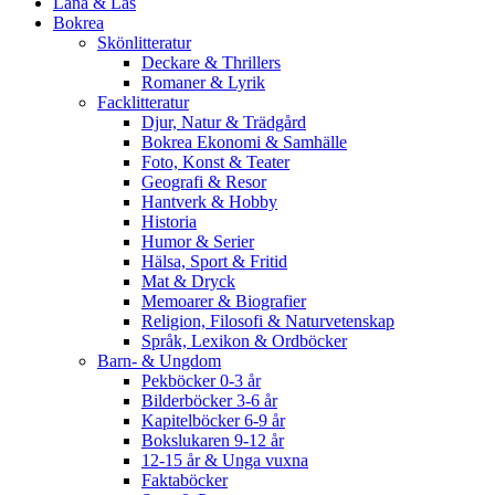
Låna & Läs
Bokrea
Skönlitteratur
Deckare & Thrillers
Romaner & Lyrik
Facklitteratur
Djur, Natur & Trädgård
Bokrea Ekonomi & Samhälle
Foto, Konst & Teater
Geografi & Resor
Hantverk & Hobby
Historia
Humor & Serier
Hälsa, Sport & Fritid
Mat & Dryck
Memoarer & Biografier
Religion, Filosofi & Naturvetenskap
Språk, Lexikon & Ordböcker
Barn- & Ungdom
Pekböcker 0-3 år
Bilderböcker 3-6 år
Kapitelböcker 6-9 år
Bokslukaren 9-12 år
12-15 år & Unga vuxna
Faktaböcker