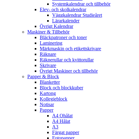
Systemkalendrar och tillbehör
Elev- och skolkalendrar
Väggkalendrar Studieåret
Lärarkalender
Övrigt Kalendrar
Maskiner & Tillbehör
Bläckpatroner och toner
Laminering
Märkmaskin och etikettskrivare
Räknare
Räknerullar och kvittorullar
Skrivare
Övrigt Maskiner och tillbehör
Papper & Block
Blanketter
Block och blockkuber
Kartong
Kollegieblock
Notisar
Papper
A4 Ohålat
A4 Hålat
A3
Färgat papper
Fotopapper