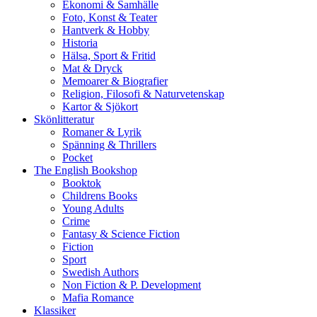
Ekonomi & Samhälle
Foto, Konst & Teater
Hantverk & Hobby
Historia
Hälsa, Sport & Fritid
Mat & Dryck
Memoarer & Biografier
Religion, Filosofi & Naturvetenskap
Kartor & Sjökort
Skönlitteratur
Romaner & Lyrik
Spänning & Thrillers
Pocket
The English Bookshop
Booktok
Childrens Books
Young Adults
Crime
Fantasy & Science Fiction
Fiction
Sport
Swedish Authors
Non Fiction & P. Development
Mafia Romance
Klassiker