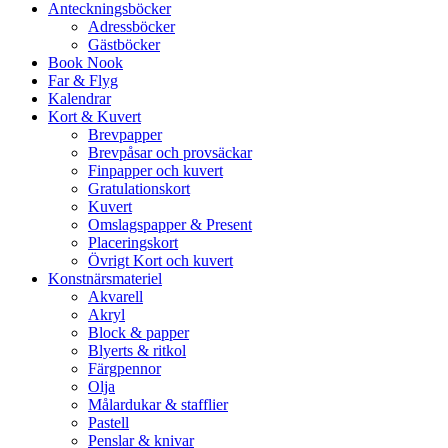
Anteckningsböcker
Adressböcker
Gästböcker
Book Nook
Far & Flyg
Kalendrar
Kort & Kuvert
Brevpapper
Brevpåsar och provsäckar
Finpapper och kuvert
Gratulationskort
Kuvert
Omslagspapper & Present
Placeringskort
Övrigt Kort och kuvert
Konstnärsmateriel
Akvarell
Akryl
Block & papper
Blyerts & ritkol
Färgpennor
Olja
Målardukar & stafflier
Pastell
Penslar & knivar