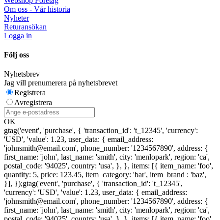
Webshop Företag
Om oss - Vår historia
Nyheter
Returansökan
Logga in
Följ oss
Nyhetsbrev
Jag vill prenumerera på nyhetsbrevet
Registrera
Avregistrera
OK
gtag('event', 'purchase', { 'transaction_id': 't_12345', 'currency':
'USD', 'value': 1.23, user_data: { email_address:
'johnsmith@email.com', phone_number: '1234567890', address: {
first_name: 'john', last_name: 'smith', city: 'menlopark', region: 'ca',
postal_code: '94025', country: 'usa', }, }, items: [{ item_name: 'foo',
quantity: 5, price: 123.45, item_category: 'bar', item_brand : 'baz',
}], });
gtag('event', 'purchase', { 'transaction_id': 't_12345',
'currency': 'USD', 'value': 1.23, user_data: { email_address:
'johnsmith@email.com', phone_number: '1234567890', address: {
first_name: 'john', last_name: 'smith', city: 'menlopark', region: 'ca',
postal_code: '94025', country: 'usa', }, }, items: [{ item_name: 'foo',