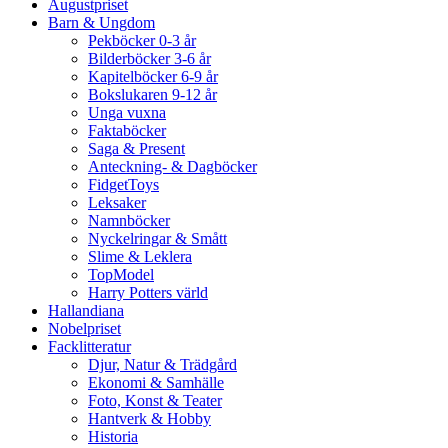
Augustpriset
Barn & Ungdom
Pekböcker 0-3 år
Bilderböcker 3-6 år
Kapitelböcker 6-9 år
Bokslukaren 9-12 år
Unga vuxna
Faktaböcker
Saga & Present
Anteckning- & Dagböcker
FidgetToys
Leksaker
Namnböcker
Nyckelringar & Smått
Slime & Leklera
TopModel
Harry Potters värld
Hallandiana
Nobelpriset
Facklitteratur
Djur, Natur & Trädgård
Ekonomi & Samhälle
Foto, Konst & Teater
Hantverk & Hobby
Historia