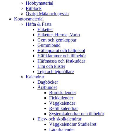
Hobbymaterial
Ritblock
Övrigt Måla och pyssla
Kontorsmaterial
Häfta & Fästa
Etiketter
Etiketter, Herma, Vario
Gem och gemkoppar
Gummiband
Häftapparat och häftpistol
Häftklammer och tillbehör
Häftmassa och fästkuddar
Lim och klister
Tejp och tejphållare
Kalendrar
Dagböcker
Årsbundet
Bordskalender
Fickkalender
Väggkalender
Refill kalendrar
Systemkalendrar och tillbehör
Elev- och skolkalendrar
Väggkalendrar Studieåret
Lärarkalender