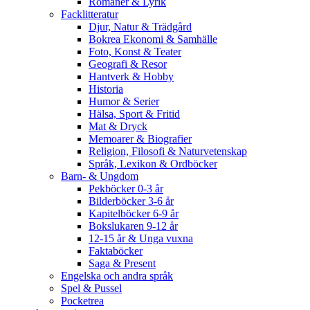
Romaner & Lyrik
Facklitteratur
Djur, Natur & Trädgård
Bokrea Ekonomi & Samhälle
Foto, Konst & Teater
Geografi & Resor
Hantverk & Hobby
Historia
Humor & Serier
Hälsa, Sport & Fritid
Mat & Dryck
Memoarer & Biografier
Religion, Filosofi & Naturvetenskap
Språk, Lexikon & Ordböcker
Barn- & Ungdom
Pekböcker 0-3 år
Bilderböcker 3-6 år
Kapitelböcker 6-9 år
Bokslukaren 9-12 år
12-15 år & Unga vuxna
Faktaböcker
Saga & Present
Engelska och andra språk
Spel & Pussel
Pocketrea