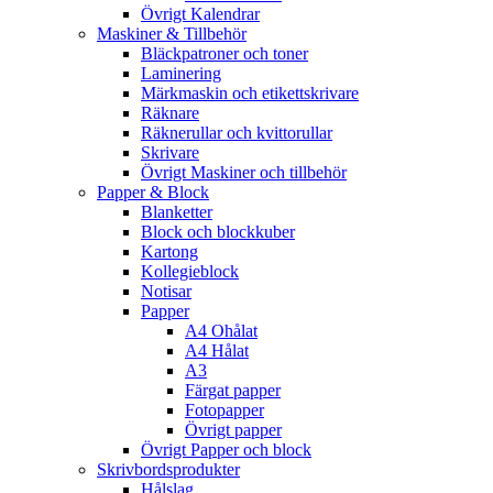
Övrigt Kalendrar
Maskiner & Tillbehör
Bläckpatroner och toner
Laminering
Märkmaskin och etikettskrivare
Räknare
Räknerullar och kvittorullar
Skrivare
Övrigt Maskiner och tillbehör
Papper & Block
Blanketter
Block och blockkuber
Kartong
Kollegieblock
Notisar
Papper
A4 Ohålat
A4 Hålat
A3
Färgat papper
Fotopapper
Övrigt papper
Övrigt Papper och block
Skrivbordsprodukter
Hålslag