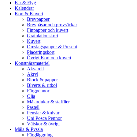
Far & Flyg
Kalendrar
Kort & Kuvert
Brevpapper
Brevpåsar och provsäckar
Finpapper och kuvert
Gratulationskort
Kuvert
Omslagspapper & Present
Placeringskort
Övrigt Kort och kuvert
Konstnärsmateriel
Akvarell
Akryl
Block & papper
Blyerts & ritkol
Färgpennor
Olja
Målardukar & stafflier
Pastell
Penslar & knivar
Uni Posca Pennor
Vätskor & övrigt
Måla & Pyssla
Färgläggning