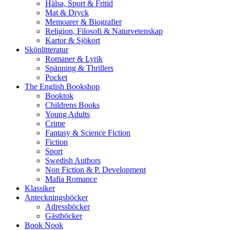
Hälsa, Sport & Fritid
Mat & Dryck
Memoarer & Biografier
Religion, Filosofi & Naturvetenskap
Kartor & Sjökort
Skönlitteratur
Romaner & Lyrik
Spänning & Thrillers
Pocket
The English Bookshop
Booktok
Childrens Books
Young Adults
Crime
Fantasy & Science Fiction
Fiction
Sport
Swedish Authors
Non Fiction & P. Development
Mafia Romance
Klassiker
Anteckningsböcker
Adressböcker
Gästböcker
Book Nook