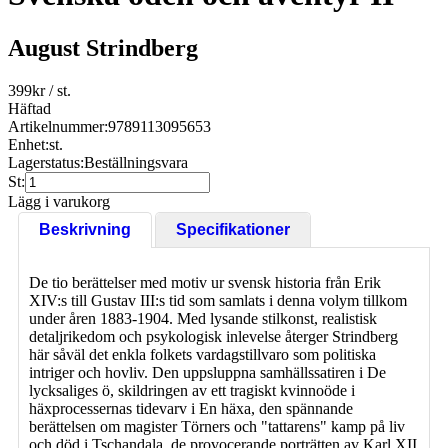
August Strindberg
399
kr
/ st.
Häftad
Artikelnummer:
9789113095653
Enhet:
st.
Lagerstatus:
Beställningsvara
St:
Lägg i varukorg
Beskrivning
Specifikationer
De tio berättelser med motiv ur svensk historia från Erik
XIV:s till Gustav III:s tid som samlats i denna volym tillkom
under åren 1883-1904. Med lysande stilkonst, realistisk
detaljrikedom och psykologisk inlevelse återger Strindberg
här såväl det enkla folkets vardagstillvaro som politiska
intriger och hovliv. Den uppsluppna samhällssatiren i De
lycksaliges ö, skildringen av ett tragiskt kvinnoöde i
häxprocessernas tidevarv i En häxa, den spännande
berättelsen om magister Törners och "tattarens" kamp på liv
och död i Tschandala, de provocerande porträtten av Karl XII