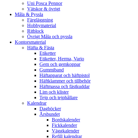
Uni Posca Pennor
Vätskor & övrigt
Måla & Pyssla
Färgläggning
Hobbymaterial
Ritblock
Övrigt Måla och pyssla
Kontorsmaterial
Häfta & Fästa
Etiketter
Etiketter, Herma, Vario
Gem och gemkoppar
Gummiband
Häftapparat och häftpistol
Häftklammer och tillbehör
Häftmassa och fästkuddar
Lim och klister
Tejp och tejphållare
Kalendrar
Dagböcker
Årsbundet
Bordskalender
Fickkalender
Väggkalender
Refill kalendrar