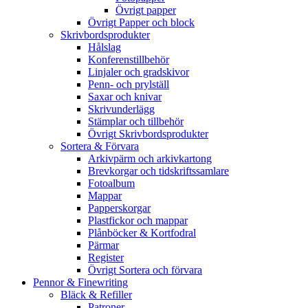
Övrigt papper
Övrigt Papper och block
Skrivbordsprodukter
Hålslag
Konferenstillbehör
Linjaler och gradskivor
Penn- och prylställ
Saxar och knivar
Skrivunderlägg
Stämplar och tillbehör
Övrigt Skrivbordsprodukter
Sortera & Förvara
Arkivpärm och arkivkartong
Brevkorgar och tidskriftssamlare
Fotoalbum
Mappar
Papperskorgar
Plastfickor och mappar
Plånböcker & Kortfodral
Pärmar
Register
Övrigt Sortera och förvara
Pennor & Finewriting
Bläck & Refiller
Patroner