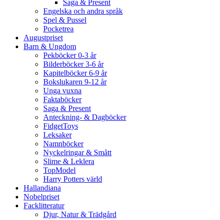
Saga & Present
Engelska och andra språk
Spel & Pussel
Pocketrea
Augustpriset
Barn & Ungdom
Pekböcker 0-3 år
Bilderböcker 3-6 år
Kapitelböcker 6-9 år
Bokslukaren 9-12 år
Unga vuxna
Faktaböcker
Saga & Present
Anteckning- & Dagböcker
FidgetToys
Leksaker
Namnböcker
Nyckelringar & Smått
Slime & Leklera
TopModel
Harry Potters värld
Hallandiana
Nobelpriset
Facklitteratur
Djur, Natur & Trädgård