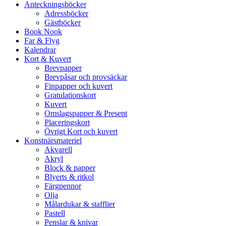
Anteckningsböcker
Adressböcker
Gästböcker
Book Nook
Far & Flyg
Kalendrar
Kort & Kuvert
Brevpapper
Brevpåsar och provsäckar
Finpapper och kuvert
Gratulationskort
Kuvert
Omslagspapper & Present
Placeringskort
Övrigt Kort och kuvert
Konstnärsmateriel
Akvarell
Akryl
Block & papper
Blyerts & ritkol
Färgpennor
Olja
Målardukar & stafflier
Pastell
Penslar & knivar