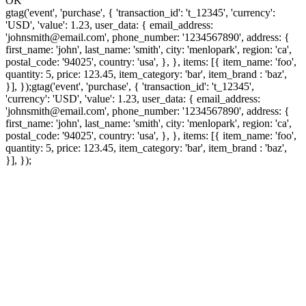
OK
gtag('event', 'purchase', { 'transaction_id': 't_12345', 'currency':
'USD', 'value': 1.23, user_data: { email_address:
'johnsmith@email.com', phone_number: '1234567890', address: {
first_name: 'john', last_name: 'smith', city: 'menlopark', region: 'ca',
postal_code: '94025', country: 'usa', }, }, items: [{ item_name: 'foo',
quantity: 5, price: 123.45, item_category: 'bar', item_brand : 'baz',
}], });
gtag('event', 'purchase', { 'transaction_id': 't_12345',
'currency': 'USD', 'value': 1.23, user_data: { email_address:
'johnsmith@email.com', phone_number: '1234567890', address: {
first_name: 'john', last_name: 'smith', city: 'menlopark', region: 'ca',
postal_code: '94025', country: 'usa', }, }, items: [{ item_name: 'foo',
quantity: 5, price: 123.45, item_category: 'bar', item_brand : 'baz',
}], });