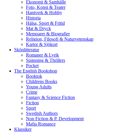
Ekonomi & Samhälle
Foto, Konst & Teater
Hantverk & Hobby
Historia
Hälsa, Sport & Fritid
Mat & Dryck
Memoarer & Biografier
Religion, Filosofi & Naturvetenskap
Kartor & Sjökort
Skönlitteratur
Romaner & Lyrik
Spänning & Thrillers
Pocket
The English Bookshop
Booktok
Childrens Books
Young Adults
Crime
Fantasy & Science Fiction
Fiction
Sport
Swedish Authors
Non Fiction & P. Development
Mafia Romance
Klassiker