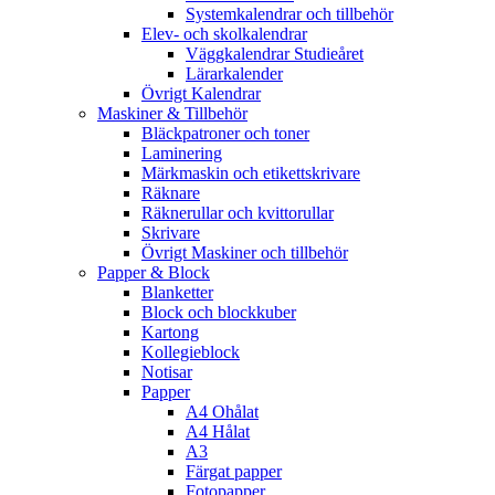
Systemkalendrar och tillbehör
Elev- och skolkalendrar
Väggkalendrar Studieåret
Lärarkalender
Övrigt Kalendrar
Maskiner & Tillbehör
Bläckpatroner och toner
Laminering
Märkmaskin och etikettskrivare
Räknare
Räknerullar och kvittorullar
Skrivare
Övrigt Maskiner och tillbehör
Papper & Block
Blanketter
Block och blockkuber
Kartong
Kollegieblock
Notisar
Papper
A4 Ohålat
A4 Hålat
A3
Färgat papper
Fotopapper