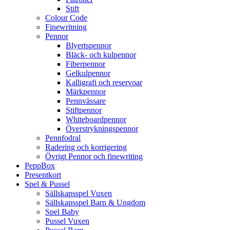
Stift
Colour Code
Finewritning
Pennor
Blyertspennor
Bläck- och kulpennor
Fiberpennor
Gelkulpennor
Kalligrafi och reservoar
Märkpennor
Pennvässare
Stiftpennor
Whiteboardpennor
Överstrykningspennor
Pennfodral
Radering och korrigering
Övrigt Pennor och finewriting
PeppBox
Presentkort
Spel & Pussel
Sällskapsspel Vuxen
Sällskapsspel Barn & Ungdom
Spel Baby
Pussel Vuxen