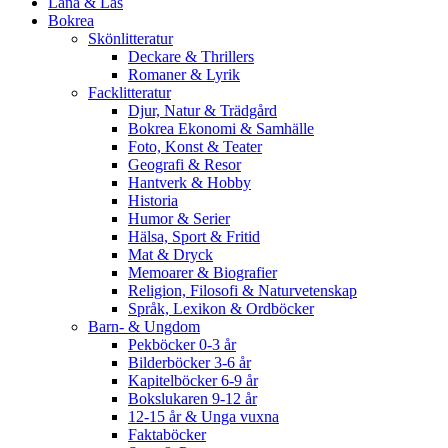
Låna & Läs
Bokrea
Skönlitteratur
Deckare & Thrillers
Romaner & Lyrik
Facklitteratur
Djur, Natur & Trädgård
Bokrea Ekonomi & Samhälle
Foto, Konst & Teater
Geografi & Resor
Hantverk & Hobby
Historia
Humor & Serier
Hälsa, Sport & Fritid
Mat & Dryck
Memoarer & Biografier
Religion, Filosofi & Naturvetenskap
Språk, Lexikon & Ordböcker
Barn- & Ungdom
Pekböcker 0-3 år
Bilderböcker 3-6 år
Kapitelböcker 6-9 år
Bokslukaren 9-12 år
12-15 år & Unga vuxna
Faktaböcker