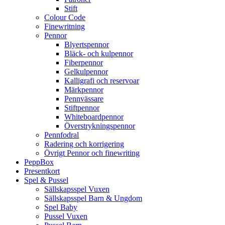
Stift
Colour Code
Finewritning
Pennor
Blyertspennor
Bläck- och kulpennor
Fiberpennor
Gelkulpennor
Kalligrafi och reservoar
Märkpennor
Pennvässare
Stiftpennor
Whiteboardpennor
Överstrykningspennor
Pennfodral
Radering och korrigering
Övrigt Pennor och finewriting
PeppBox
Presentkort
Spel & Pussel
Sällskapsspel Vuxen
Sällskapsspel Barn & Ungdom
Spel Baby
Pussel Vuxen