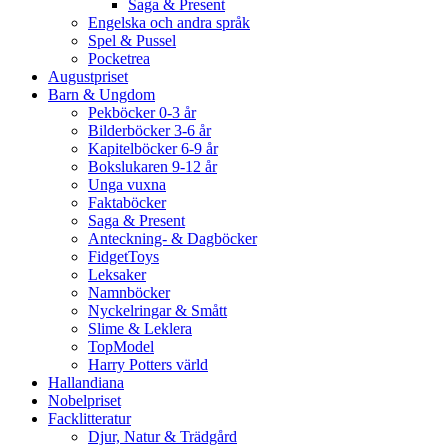
Saga & Present
Engelska och andra språk
Spel & Pussel
Pocketrea
Augustpriset
Barn & Ungdom
Pekböcker 0-3 år
Bilderböcker 3-6 år
Kapitelböcker 6-9 år
Bokslukaren 9-12 år
Unga vuxna
Faktaböcker
Saga & Present
Anteckning- & Dagböcker
FidgetToys
Leksaker
Namnböcker
Nyckelringar & Smått
Slime & Leklera
TopModel
Harry Potters värld
Hallandiana
Nobelpriset
Facklitteratur
Djur, Natur & Trädgård