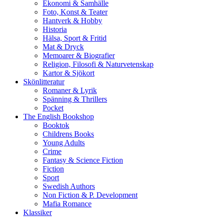
Ekonomi & Samhälle
Foto, Konst & Teater
Hantverk & Hobby
Historia
Hälsa, Sport & Fritid
Mat & Dryck
Memoarer & Biografier
Religion, Filosofi & Naturvetenskap
Kartor & Sjökort
Skönlitteratur
Romaner & Lyrik
Spänning & Thrillers
Pocket
The English Bookshop
Booktok
Childrens Books
Young Adults
Crime
Fantasy & Science Fiction
Fiction
Sport
Swedish Authors
Non Fiction & P. Development
Mafia Romance
Klassiker