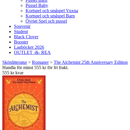
Pussel Barn
Pussel Baby
Kortspel och småspel Vuxna
Kortspel och småspel Barn
Övrigt Spel och pussel
Souvenir
Student
Black Clover
Booster
Lagböcker 2026
OUTLET -&- REA
Skönlitteratur
>
Romaner
>
The Alchemist 25th Anniversary Edition
Handla för minst 555 kr för fri frakt.
555 kr kvar