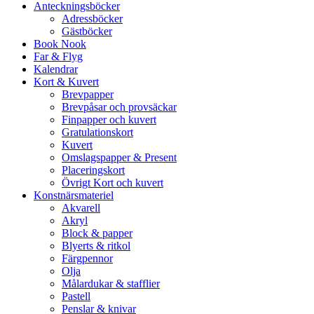
Anteckningsböcker
Adressböcker
Gästböcker
Book Nook
Far & Flyg
Kalendrar
Kort & Kuvert
Brevpapper
Brevpåsar och provsäckar
Finpapper och kuvert
Gratulationskort
Kuvert
Omslagspapper & Present
Placeringskort
Övrigt Kort och kuvert
Konstnärsmateriel
Akvarell
Akryl
Block & papper
Blyerts & ritkol
Färgpennor
Olja
Målardukar & stafflier
Pastell
Penslar & knivar