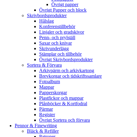
Övrigt papper
Övrigt Papper och block
Skrivbordsprodukter
Hålslag
Konferenstillbehör
Linjaler och gradskivor
Penn- och prylställ
Saxar och knivar
Skrivunderlägg
Stämplar och tillbehör
Övrigt Skrivbordsprodukter
Sortera & Förvara
Arkivpärm och arkivkartong
Brevkorgar och tidskriftssamlare
Fotoalbum
Mappar
Papperskorgar
Plastfickor och mappar
Plånböcker & Kortfodral
Pärmar
Register
Övrigt Sortera och förvara
Pennor & Finewriting
Bläck & Refiller
Patroner