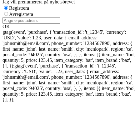
Jag vill prenumerera på nyhetsbrevet
Registrera
Avregistrera
OK
gtag('event', 'purchase', { 'transaction_id': 't_12345', 'currency':
'USD', 'value': 1.23, user_data: { email_address:
'johnsmith@email.com', phone_number: '1234567890', address: {
first_name: 'john', last_name: 'smith', city: 'menlopark', region: 'ca',
postal_code: '94025', country: 'usa', }, }, items: [{ item_name: 'foo',
quantity: 5, price: 123.45, item_category: 'bar', item_brand : 'baz',
}], });
gtag('event', 'purchase', { 'transaction_id': 't_12345',
'currency': 'USD', 'value': 1.23, user_data: { email_address:
'johnsmith@email.com', phone_number: '1234567890', address: {
first_name: 'john', last_name: 'smith', city: 'menlopark', region: 'ca',
postal_code: '94025', country: 'usa', }, }, items: [{ item_name: 'foo',
quantity: 5, price: 123.45, item_category: 'bar', item_brand : 'baz',
}], });