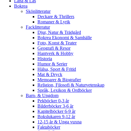
Låna & Läs
Bokrea
Skönlitteratur
Deckare & Thrillers
Romaner & Lyrik
Facklitteratur
Djur, Natur & Trädgård
Bokrea Ekonomi & Samhälle
Foto, Konst & Teater
Geografi & Resor
Hantverk & Hobby
Historia
Humor & Serier
Hälsa, Sport & Fritid
Mat & Dryck
Memoarer & Biografier
Religion, Filosofi & Naturvetenskap
Språk, Lexikon & Ordböcker
Barn- & Ungdom
Pekböcker 0-3 år
Bilderböcker 3-6 år
Kapitelböcker 6-9 år
Bokslukaren 9-12 år
12-15 år & Unga vuxna
Faktaböcker