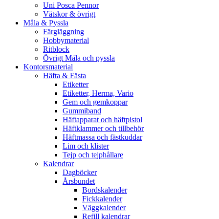
Uni Posca Pennor
Vätskor & övrigt
Måla & Pyssla
Färgläggning
Hobbymaterial
Ritblock
Övrigt Måla och pyssla
Kontorsmaterial
Häfta & Fästa
Etiketter
Etiketter, Herma, Vario
Gem och gemkoppar
Gummiband
Häftapparat och häftpistol
Häftklammer och tillbehör
Häftmassa och fästkuddar
Lim och klister
Tejp och tejphållare
Kalendrar
Dagböcker
Årsbundet
Bordskalender
Fickkalender
Väggkalender
Refill kalendrar