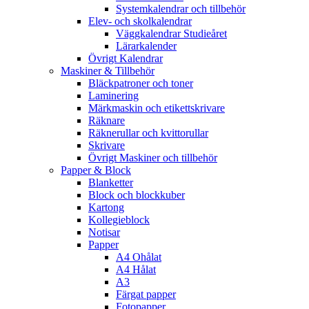
Systemkalendrar och tillbehör
Elev- och skolkalendrar
Väggkalendrar Studieåret
Lärarkalender
Övrigt Kalendrar
Maskiner & Tillbehör
Bläckpatroner och toner
Laminering
Märkmaskin och etikettskrivare
Räknare
Räknerullar och kvittorullar
Skrivare
Övrigt Maskiner och tillbehör
Papper & Block
Blanketter
Block och blockkuber
Kartong
Kollegieblock
Notisar
Papper
A4 Ohålat
A4 Hålat
A3
Färgat papper
Fotopapper