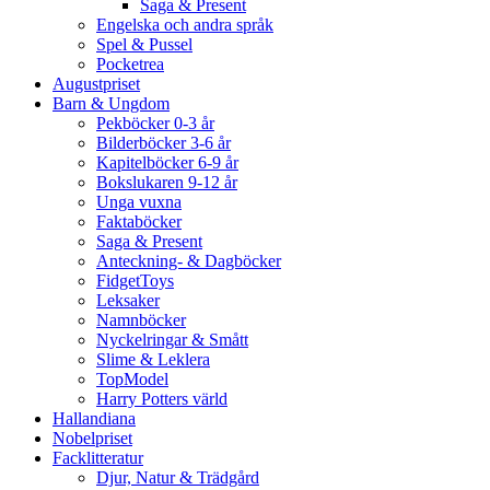
Saga & Present
Engelska och andra språk
Spel & Pussel
Pocketrea
Augustpriset
Barn & Ungdom
Pekböcker 0-3 år
Bilderböcker 3-6 år
Kapitelböcker 6-9 år
Bokslukaren 9-12 år
Unga vuxna
Faktaböcker
Saga & Present
Anteckning- & Dagböcker
FidgetToys
Leksaker
Namnböcker
Nyckelringar & Smått
Slime & Leklera
TopModel
Harry Potters värld
Hallandiana
Nobelpriset
Facklitteratur
Djur, Natur & Trädgård