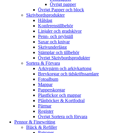
Övrigt papper
Övrigt Papper och block
Skrivbordsprodukter
Hålslag
Konferenstillbehör
Linjaler och gradskivor
Penn- och prylställ
Saxar och knivar
Skrivunderlägg
Stämplar och tillbehör
Övrigt Skrivbordsprodukter
Sortera & Förvara
Arkivpärm och arkivkartong
Brevkorgar och tidskriftssamlare
Fotoalbum
Mappar
Papperskorgar
Plastfickor och mappar
Plånböcker & Kortfodral
Pärmar
Register
Övrigt Sortera och förvara
Pennor & Finewriting
Bläck & Refiller
Patroner