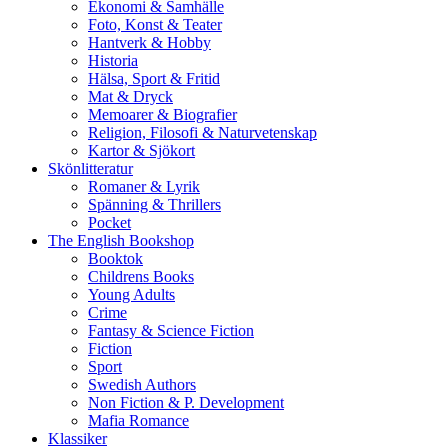
Ekonomi & Samhälle
Foto, Konst & Teater
Hantverk & Hobby
Historia
Hälsa, Sport & Fritid
Mat & Dryck
Memoarer & Biografier
Religion, Filosofi & Naturvetenskap
Kartor & Sjökort
Skönlitteratur
Romaner & Lyrik
Spänning & Thrillers
Pocket
The English Bookshop
Booktok
Childrens Books
Young Adults
Crime
Fantasy & Science Fiction
Fiction
Sport
Swedish Authors
Non Fiction & P. Development
Mafia Romance
Klassiker