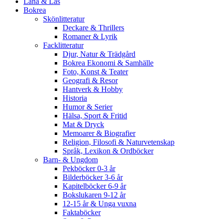
Låna & Läs
Bokrea
Skönlitteratur
Deckare & Thrillers
Romaner & Lyrik
Facklitteratur
Djur, Natur & Trädgård
Bokrea Ekonomi & Samhälle
Foto, Konst & Teater
Geografi & Resor
Hantverk & Hobby
Historia
Humor & Serier
Hälsa, Sport & Fritid
Mat & Dryck
Memoarer & Biografier
Religion, Filosofi & Naturvetenskap
Språk, Lexikon & Ordböcker
Barn- & Ungdom
Pekböcker 0-3 år
Bilderböcker 3-6 år
Kapitelböcker 6-9 år
Bokslukaren 9-12 år
12-15 år & Unga vuxna
Faktaböcker