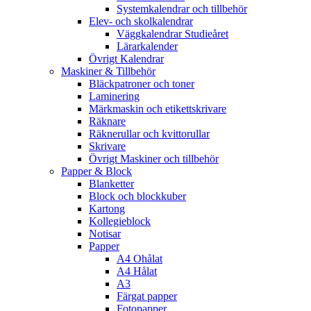
Systemkalendrar och tillbehör
Elev- och skolkalendrar
Väggkalendrar Studieåret
Lärarkalender
Övrigt Kalendrar
Maskiner & Tillbehör
Bläckpatroner och toner
Laminering
Märkmaskin och etikettskrivare
Räknare
Räknerullar och kvittorullar
Skrivare
Övrigt Maskiner och tillbehör
Papper & Block
Blanketter
Block och blockkuber
Kartong
Kollegieblock
Notisar
Papper
A4 Ohålat
A4 Hålat
A3
Färgat papper
Fotopapper