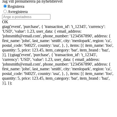
Jag vill prenumerera på nyhetsbrevet
Registrera
Avregistrera
OK
gtag('event', 'purchase', { 'transaction_id': 't_12345', 'currency':
'USD', 'value': 1.23, user_data: { email_address:
'johnsmith@email.com', phone_number: '1234567890', address: {
first_name: 'john', last_name: 'smith', city: 'menlopark', region: 'ca',
postal_code: '94025', country: 'usa', }, }, items: [{ item_name: 'foo',
quantity: 5, price: 123.45, item_category: 'bar', item_brand : 'baz',
}], });
gtag('event', 'purchase', { 'transaction_id': 't_12345',
'currency': 'USD', 'value': 1.23, user_data: { email_address:
'johnsmith@email.com', phone_number: '1234567890', address: {
first_name: 'john', last_name: 'smith', city: 'menlopark', region: 'ca',
postal_code: '94025', country: 'usa', }, }, items: [{ item_name: 'foo',
quantity: 5, price: 123.45, item_category: 'bar', item_brand : 'baz',
}], });