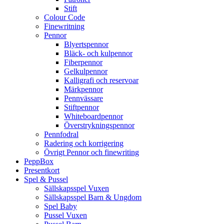
Stift
Colour Code
Finewritning
Pennor
Blyertspennor
Bläck- och kulpennor
Fiberpennor
Gelkulpennor
Kalligrafi och reservoar
Märkpennor
Pennvässare
Stiftpennor
Whiteboardpennor
Överstrykningspennor
Pennfodral
Radering och korrigering
Övrigt Pennor och finewriting
PeppBox
Presentkort
Spel & Pussel
Sällskapsspel Vuxen
Sällskapsspel Barn & Ungdom
Spel Baby
Pussel Vuxen