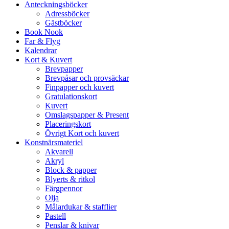
Anteckningsböcker
Adressböcker
Gästböcker
Book Nook
Far & Flyg
Kalendrar
Kort & Kuvert
Brevpapper
Brevpåsar och provsäckar
Finpapper och kuvert
Gratulationskort
Kuvert
Omslagspapper & Present
Placeringskort
Övrigt Kort och kuvert
Konstnärsmateriel
Akvarell
Akryl
Block & papper
Blyerts & ritkol
Färgpennor
Olja
Målardukar & stafflier
Pastell
Penslar & knivar