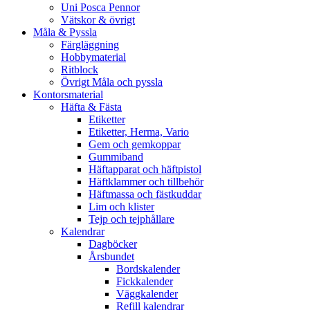
Uni Posca Pennor
Vätskor & övrigt
Måla & Pyssla
Färgläggning
Hobbymaterial
Ritblock
Övrigt Måla och pyssla
Kontorsmaterial
Häfta & Fästa
Etiketter
Etiketter, Herma, Vario
Gem och gemkoppar
Gummiband
Häftapparat och häftpistol
Häftklammer och tillbehör
Häftmassa och fästkuddar
Lim och klister
Tejp och tejphållare
Kalendrar
Dagböcker
Årsbundet
Bordskalender
Fickkalender
Väggkalender
Refill kalendrar