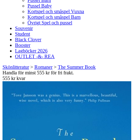
Pussel Barn
Pussel Baby
Kortspel och småspel Vuxna
Kortspel och småspel Barn
Övrigt Spel och pussel
Souvenir
Student
Black Clover
Booster
Lagböcker 2026
OUTLET -&- REA
Skönlitteratur
>
Romaner
>
The Summer Book
Handla för minst 555 kr för fri frakt.
555 kr kvar