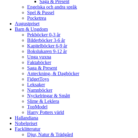
Saga & Present
Engelska och andra språk
Spel & Pussel
Pocketrea
Augustpriset
Barn & Ungdom
Pekböcker 0-3 år
Bilderböcker 3-6 år
Kapitelböcker 6-9 år
Bokslukaren 9-12 år
Unga vuxna
Faktaböcker
Saga & Present
Anteckning- & Dagböcker
FidgetToys
Leksaker
Namnböcker
Nyckelringar & Smått
Slime & Leklera
TopModel
Harry Potters värld
Hallandiana
Nobelpriset
Facklitteratur
Djur, Natur & Trädgård