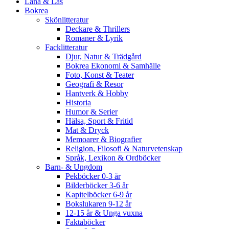
Låna & Läs
Bokrea
Skönlitteratur
Deckare & Thrillers
Romaner & Lyrik
Facklitteratur
Djur, Natur & Trädgård
Bokrea Ekonomi & Samhälle
Foto, Konst & Teater
Geografi & Resor
Hantverk & Hobby
Historia
Humor & Serier
Hälsa, Sport & Fritid
Mat & Dryck
Memoarer & Biografier
Religion, Filosofi & Naturvetenskap
Språk, Lexikon & Ordböcker
Barn- & Ungdom
Pekböcker 0-3 år
Bilderböcker 3-6 år
Kapitelböcker 6-9 år
Bokslukaren 9-12 år
12-15 år & Unga vuxna
Faktaböcker