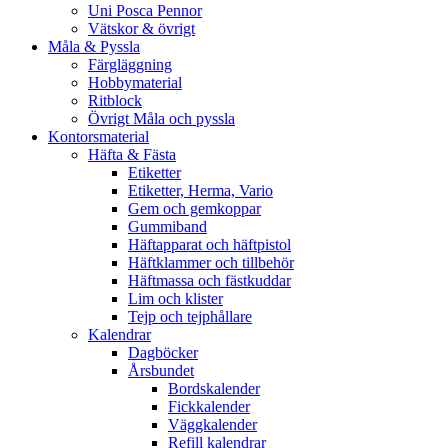
Uni Posca Pennor
Vätskor & övrigt
Måla & Pyssla
Färgläggning
Hobbymaterial
Ritblock
Övrigt Måla och pyssla
Kontorsmaterial
Häfta & Fästa
Etiketter
Etiketter, Herma, Vario
Gem och gemkoppar
Gummiband
Häftapparat och häftpistol
Häftklammer och tillbehör
Häftmassa och fästkuddar
Lim och klister
Tejp och tejphållare
Kalendrar
Dagböcker
Årsbundet
Bordskalender
Fickkalender
Väggkalender
Refill kalendrar