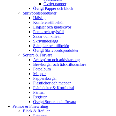
Övrigt papper
Övrigt Papper och block
Skrivbordsprodukter
Hålslag
Konferenstillbehör
Linjaler och gradskivor
Penn- och prylställ
Saxar och knivar
Skrivunderlägg
Stämplar och tillbehör
Övrigt Skrivbordsprodukter
Sortera & Förvara
Arkivpärm och arkivkartong
Brevkorgar och tidskriftssamlare
Fotoalbum
Mappar
Papperskorgar
Plastfickor och mappar
Plånböcker & Kortfodral
Pärmar
Register
Övrigt Sortera och förvara
Pennor & Finewriting
Bläck & Refiller
Patroner