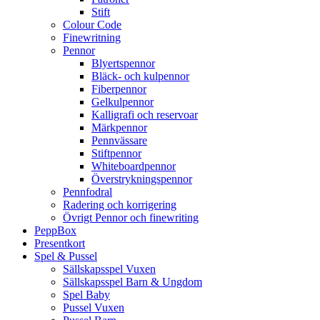
Stift
Colour Code
Finewritning
Pennor
Blyertspennor
Bläck- och kulpennor
Fiberpennor
Gelkulpennor
Kalligrafi och reservoar
Märkpennor
Pennvässare
Stiftpennor
Whiteboardpennor
Överstrykningspennor
Pennfodral
Radering och korrigering
Övrigt Pennor och finewriting
PeppBox
Presentkort
Spel & Pussel
Sällskapsspel Vuxen
Sällskapsspel Barn & Ungdom
Spel Baby
Pussel Vuxen