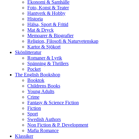
Ekonomi & Samhälle
Foto, Konst & Teater
Hantverk & Hobby
Historia
Hälsa, Sport & Fritid
Mat & Dryck
Memoarer & Biografier
Religion, Filosofi & Naturvetenskap
Kartor & Sjökort
Skönlitteratur
Romaner & Lyrik
Spänning & Thrillers
Pocket
The English Bookshop
Booktok
Childrens Books
Young Adults
Crime
Fantasy & Science Fiction
Fiction
Sport
Swedish Authors
Non Fiction & P. Development
Mafia Romance
Klassiker