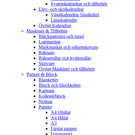
Systemkalendrar och tillbehör
Elev- och skolkalendrar
Väggkalendrar Studieåret
Lärarkalender
Övrigt Kalendrar
Maskiner & Tillbehör
Bläckpatroner och toner
Laminering
Märkmaskin och etikettskrivare
Räknare
Räknerullar och kvittorullar
Skrivare
Övrigt Maskiner och tillbehör
Papper & Block
Blanketter
Block och blockkuber
Kartong
Kollegieblock
Notisar
Papper
A4 Ohålat
A4 Hålat
A3
Färgat papper
Fotopapper