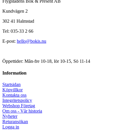
Flygstadens Bok & Present AB
Kundvägen 2
302 41 Halmstad
Tel: 035-33 2 66
E-post:
hello@bokis.nu
Öppettider: Mån-fre 10-18, lör 10-15, Sö 11-14
Information
Startsidan
Köpvillkor
Kontakta oss
Integritetspolicy
Webshop Företag
Om oss - Vår historia
Nyheter
Returansökan
Logga in