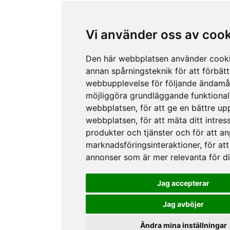
Vi använder oss av coo
Den här webbplatsen använder cook
annan spårningsteknik för att förbätt
webbupplevelse för följande ändamå
möjliggöra grundläggande funktional
webbplatsen
,
för att ge en bättre up
webbplatsen
,
för att mäta ditt intres
produkter och tjänster och för att a
marknadsföringsinteraktioner
,
för att
annonser som är mer relevanta för d
Jag accepterar
Jag avböjer
Ändra mina inställningar