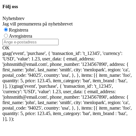
Följ oss
Nyhetsbrev
Jag vill prenumerera på nyhetsbrevet
Registrera
Avregistrera
OK
gtag('event', 'purchase', { 'transaction_id': 't_12345', 'currency':
'USD', 'value': 1.23, user_data: { email_address:
'johnsmith@email.com', phone_number: '1234567890', address: {
first_name: 'john', last_name: 'smith', city: 'menlopark', region: 'ca',
postal_code: '94025', country: 'usa', }, }, items: [{ item_name: 'foo',
quantity: 5, price: 123.45, item_category: 'bar', item_brand : 'baz',
}], });
gtag('event', 'purchase', { 'transaction_id': 't_12345',
'currency': 'USD', 'value': 1.23, user_data: { email_address:
'johnsmith@email.com', phone_number: '1234567890', address: {
first_name: 'john', last_name: 'smith', city: 'menlopark', region: 'ca',
postal_code: '94025', country: 'usa', }, }, items: [{ item_name: 'foo',
quantity: 5, price: 123.45, item_category: 'bar', item_brand : 'baz',
}], });