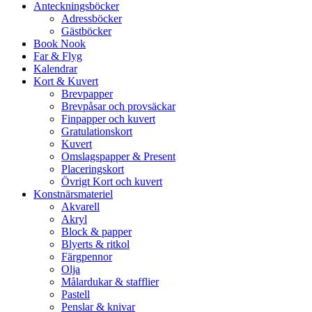
Anteckningsböcker
Adressböcker
Gästböcker
Book Nook
Far & Flyg
Kalendrar
Kort & Kuvert
Brevpapper
Brevpåsar och provsäckar
Finpapper och kuvert
Gratulationskort
Kuvert
Omslagspapper & Present
Placeringskort
Övrigt Kort och kuvert
Konstnärsmateriel
Akvarell
Akryl
Block & papper
Blyerts & ritkol
Färgpennor
Olja
Målardukar & stafflier
Pastell
Penslar & knivar