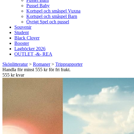
Pussel Barn
Pussel Baby
Kortspel och småspel Vuxna
Kortspel och småspel Barn
Övrigt Spel och pussel
Souvenir
Student
Black Clover
Booster
Lagböcker 2026
OUTLET -&- REA
Skönlitteratur
>
Romaner
>
Tripprapporter
Handla för minst 555 kr för fri frakt.
555 kr kvar