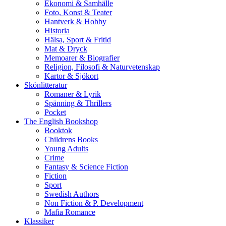
Ekonomi & Samhälle
Foto, Konst & Teater
Hantverk & Hobby
Historia
Hälsa, Sport & Fritid
Mat & Dryck
Memoarer & Biografier
Religion, Filosofi & Naturvetenskap
Kartor & Sjökort
Skönlitteratur
Romaner & Lyrik
Spänning & Thrillers
Pocket
The English Bookshop
Booktok
Childrens Books
Young Adults
Crime
Fantasy & Science Fiction
Fiction
Sport
Swedish Authors
Non Fiction & P. Development
Mafia Romance
Klassiker