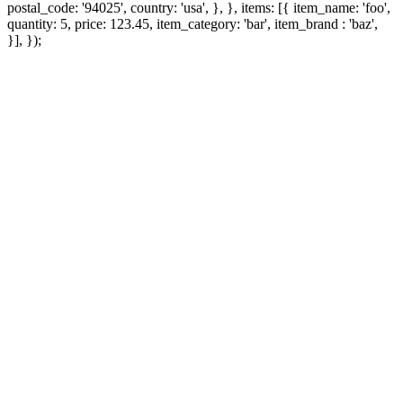
postal_code: '94025', country: 'usa', }, }, items: [{ item_name: 'foo',
quantity: 5, price: 123.45, item_category: 'bar', item_brand : 'baz',
}], });