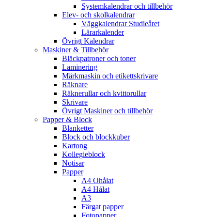
Systemkalendrar och tillbehör
Elev- och skolkalendrar
Väggkalendrar Studieåret
Lärarkalender
Övrigt Kalendrar
Maskiner & Tillbehör
Bläckpatroner och toner
Laminering
Märkmaskin och etikettskrivare
Räknare
Räknerullar och kvittorullar
Skrivare
Övrigt Maskiner och tillbehör
Papper & Block
Blanketter
Block och blockkuber
Kartong
Kollegieblock
Notisar
Papper
A4 Ohålat
A4 Hålat
A3
Färgat papper
Fotopapper