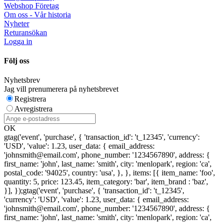
Webshop Företag
Om oss - Vår historia
Nyheter
Returansökan
Logga in
Följ oss
Nyhetsbrev
Jag vill prenumerera på nyhetsbrevet
Registrera
Avregistrera
OK
gtag('event', 'purchase', { 'transaction_id': 't_12345', 'currency':
'USD', 'value': 1.23, user_data: { email_address:
'johnsmith@email.com', phone_number: '1234567890', address: {
first_name: 'john', last_name: 'smith', city: 'menlopark', region: 'ca',
postal_code: '94025', country: 'usa', }, }, items: [{ item_name: 'foo',
quantity: 5, price: 123.45, item_category: 'bar', item_brand : 'baz',
}], });
gtag('event', 'purchase', { 'transaction_id': 't_12345',
'currency': 'USD', 'value': 1.23, user_data: { email_address:
'johnsmith@email.com', phone_number: '1234567890', address: {
first_name: 'john', last_name: 'smith', city: 'menlopark', region: 'ca',