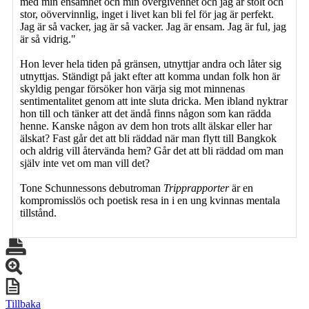
med min ensamhet och min övergivenhet och jag är stolt och
stor, oövervinnlig, inget i livet kan bli fel för jag är perfekt.
Jag är så vacker, jag är så vacker. Jag är ensam. Jag är ful, jag
är så vidrig."
Hon lever hela tiden på gränsen, utnyttjar andra och låter sig
utnyttjas. Ständigt på jakt efter att komma undan folk hon är
skyldig pengar försöker hon värja sig mot minnenas
sentimentalitet genom att inte sluta dricka. Men ibland nyktrar
hon till och tänker att det ändå finns någon som kan rädda
henne. Kanske någon av dem hon trots allt älskar eller har
älskat? Fast går det att bli räddad när man flytt till Bangkok
och aldrig vill återvända hem? Går det att bli räddad om man
själv inte vet om man vill det?
Tone Schunnessons debutroman
Tripprapporter
är en
kompromisslös och poetisk resa in i en ung kvinnas mentala
tillstånd.
Tillbaka