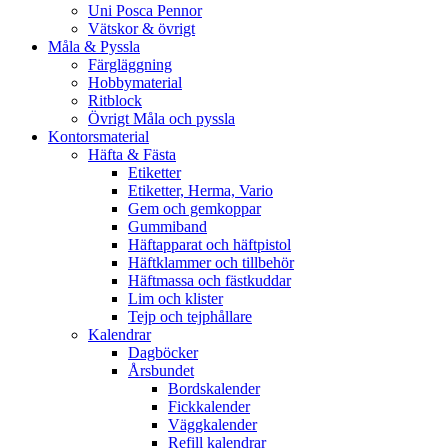
Uni Posca Pennor
Vätskor & övrigt
Måla & Pyssla
Färgläggning
Hobbymaterial
Ritblock
Övrigt Måla och pyssla
Kontorsmaterial
Häfta & Fästa
Etiketter
Etiketter, Herma, Vario
Gem och gemkoppar
Gummiband
Häftapparat och häftpistol
Häftklammer och tillbehör
Häftmassa och fästkuddar
Lim och klister
Tejp och tejphållare
Kalendrar
Dagböcker
Årsbundet
Bordskalender
Fickkalender
Väggkalender
Refill kalendrar