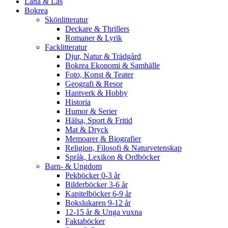
Låna & Läs
Bokrea
Skönlitteratur
Deckare & Thrillers
Romaner & Lyrik
Facklitteratur
Djur, Natur & Trädgård
Bokrea Ekonomi & Samhälle
Foto, Konst & Teater
Geografi & Resor
Hantverk & Hobby
Historia
Humor & Serier
Hälsa, Sport & Fritid
Mat & Dryck
Memoarer & Biografier
Religion, Filosofi & Naturvetenskap
Språk, Lexikon & Ordböcker
Barn- & Ungdom
Pekböcker 0-3 år
Bilderböcker 3-6 år
Kapitelböcker 6-9 år
Bokslukaren 9-12 år
12-15 år & Unga vuxna
Faktaböcker