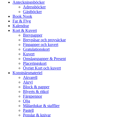
Anteckningsböcker
Adressböcker
Gästböcker
Book Nook
Far & Flyg
Kalendrar
Kort & Kuvert
Brevpapper
Brevpåsar och provsäckar
Finpapper och kuvert
Gratulationskort
Kuvert
Omslagspapper & Present
Placeringskort
Övrigt Kort och kuvert
Konstnärsmateriel
Akvarell
Akryl
Block & papper
Blyerts & ritkol
Färgpennor
Olja
Målardukar & stafflier
Pastell
Penslar & knivar