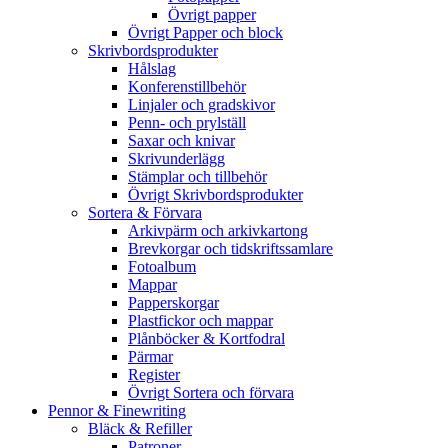
Övrigt papper
Övrigt Papper och block
Skrivbordsprodukter
Hålslag
Konferenstillbehör
Linjaler och gradskivor
Penn- och prylställ
Saxar och knivar
Skrivunderlägg
Stämplar och tillbehör
Övrigt Skrivbordsprodukter
Sortera & Förvara
Arkivpärm och arkivkartong
Brevkorgar och tidskriftssamlare
Fotoalbum
Mappar
Papperskorgar
Plastfickor och mappar
Plånböcker & Kortfodral
Pärmar
Register
Övrigt Sortera och förvara
Pennor & Finewriting
Bläck & Refiller
Patroner