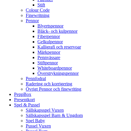
Stift
Colour Code
Finewritning
Pennor
Blyertspennor
Bläck- och kulpennor
Fiberpennor
Gelkulpennor
Kalligrafi och reservoar
Märkpennor
Pennvässare
Stiftpennor
Whiteboardpennor
Överstrykningspennor
Pennfodral
Radering och korrigering
Övrigt Pennor och finewriting
PeppBox
Presentkort
Spel & Pussel
Sällskapsspel Vuxen
Sällskapsspel Barn & Ungdom
Spel Baby
Pussel Vuxen