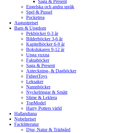
Saga & Present
Engelska och andra språk
Spel & Pussel
Pocketrea
Augustpriset
Barn & Ungdom
Pekböcker 0-3 år
Bilderböcker 3-6 år
Kapitelböcker 6-9 år
Bokslukaren 9-12 år
Unga vuxna
Faktaböcker
Saga & Present
Anteckning- & Dagböcker
FidgetToys
Leksaker
Namnböcker
Nyckelringar & Smått
Slime & Leklera
TopModel
Harry Potters värld
Hallandiana
Nobelpriset
Facklitteratur
Djur, Natur & Trädgård