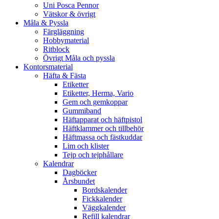
Uni Posca Pennor
Vätskor & övrigt
Måla & Pyssla
Färgläggning
Hobbymaterial
Ritblock
Övrigt Måla och pyssla
Kontorsmaterial
Häfta & Fästa
Etiketter
Etiketter, Herma, Vario
Gem och gemkoppar
Gummiband
Häftapparat och häftpistol
Häftklammer och tillbehör
Häftmassa och fästkuddar
Lim och klister
Tejp och tejphållare
Kalendrar
Dagböcker
Årsbundet
Bordskalender
Fickkalender
Väggkalender
Refill kalendrar