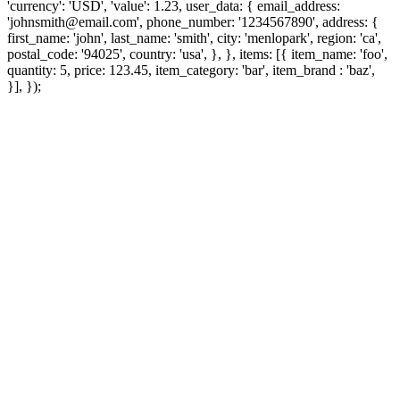
'currency': 'USD', 'value': 1.23, user_data: { email_address:
'johnsmith@email.com', phone_number: '1234567890', address: {
first_name: 'john', last_name: 'smith', city: 'menlopark', region: 'ca',
postal_code: '94025', country: 'usa', }, }, items: [{ item_name: 'foo',
quantity: 5, price: 123.45, item_category: 'bar', item_brand : 'baz',
}], });