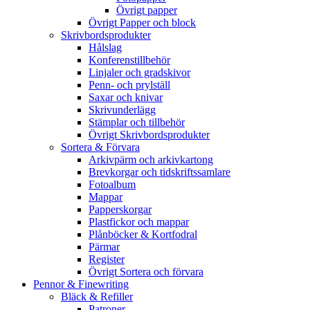
Övrigt papper
Övrigt Papper och block
Skrivbordsprodukter
Hålslag
Konferenstillbehör
Linjaler och gradskivor
Penn- och prylställ
Saxar och knivar
Skrivunderlägg
Stämplar och tillbehör
Övrigt Skrivbordsprodukter
Sortera & Förvara
Arkivpärm och arkivkartong
Brevkorgar och tidskriftssamlare
Fotoalbum
Mappar
Papperskorgar
Plastfickor och mappar
Plånböcker & Kortfodral
Pärmar
Register
Övrigt Sortera och förvara
Pennor & Finewriting
Bläck & Refiller
Patroner