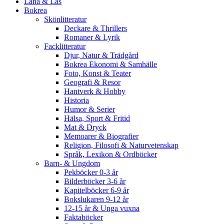
Låna & Läs
Bokrea
Skönlitteratur
Deckare & Thrillers
Romaner & Lyrik
Facklitteratur
Djur, Natur & Trädgård
Bokrea Ekonomi & Samhälle
Foto, Konst & Teater
Geografi & Resor
Hantverk & Hobby
Historia
Humor & Serier
Hälsa, Sport & Fritid
Mat & Dryck
Memoarer & Biografier
Religion, Filosofi & Naturvetenskap
Språk, Lexikon & Ordböcker
Barn- & Ungdom
Pekböcker 0-3 år
Bilderböcker 3-6 år
Kapitelböcker 6-9 år
Bokslukaren 9-12 år
12-15 år & Unga vuxna
Faktaböcker