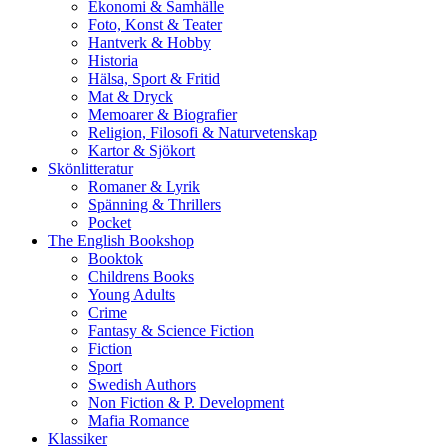
Ekonomi & Samhälle
Foto, Konst & Teater
Hantverk & Hobby
Historia
Hälsa, Sport & Fritid
Mat & Dryck
Memoarer & Biografier
Religion, Filosofi & Naturvetenskap
Kartor & Sjökort
Skönlitteratur
Romaner & Lyrik
Spänning & Thrillers
Pocket
The English Bookshop
Booktok
Childrens Books
Young Adults
Crime
Fantasy & Science Fiction
Fiction
Sport
Swedish Authors
Non Fiction & P. Development
Mafia Romance
Klassiker