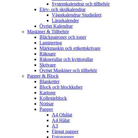
Systemkalendrar och tillbehör
Elev- och skolkalendrar
Väggkalendrar Studieåret
Lärarkalender
Övrigt Kalendrar
Maskiner & Tillbehör
Bläckpatroner och toner
Laminering
Märkmaskin och etikettskrivare
Räknare
Räknerullar och kvittorullar
Skrivare
Övrigt Maskiner och tillbehör
Papper & Block
Blanketter
Block och blockkuber
Kartong
Kollegieblock
Notisar
Papper
A4 Ohålat
A4 Hålat
A3
Färgat papper
Fotopapper