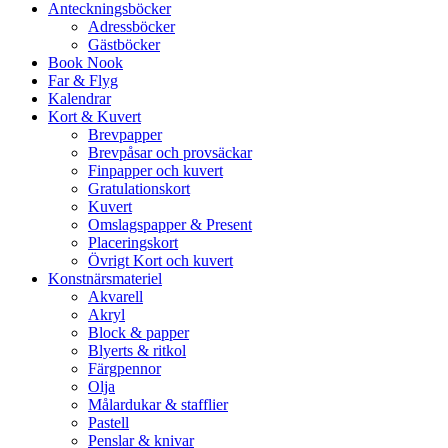
Anteckningsböcker
Adressböcker
Gästböcker
Book Nook
Far & Flyg
Kalendrar
Kort & Kuvert
Brevpapper
Brevpåsar och provsäckar
Finpapper och kuvert
Gratulationskort
Kuvert
Omslagspapper & Present
Placeringskort
Övrigt Kort och kuvert
Konstnärsmateriel
Akvarell
Akryl
Block & papper
Blyerts & ritkol
Färgpennor
Olja
Målardukar & stafflier
Pastell
Penslar & knivar