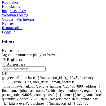
Köpvillkor
Kontakta oss
Integritetspolicy
Webshop Företag
Om oss - Vår historia
Nyheter
Returansökan
Logga in
Följ oss
Nyhetsbrev
Jag vill prenumerera på nyhetsbrevet
Registrera
Avregistrera
OK
gtag('event', 'purchase', { 'transaction_id': 't_12345', 'currency':
'USD', 'value': 1.23, user_data: { email_address:
'johnsmith@email.com', phone_number: '1234567890', address: {
first_name: 'john', last_name: 'smith', city: 'menlopark', region: 'ca',
postal_code: '94025', country: 'usa', }, }, items: [{ item_name: 'foo',
quantity: 5, price: 123.45, item_category: 'bar', item_brand : 'baz',
}], });
gtag('event', 'purchase', { 'transaction_id': 't_12345',