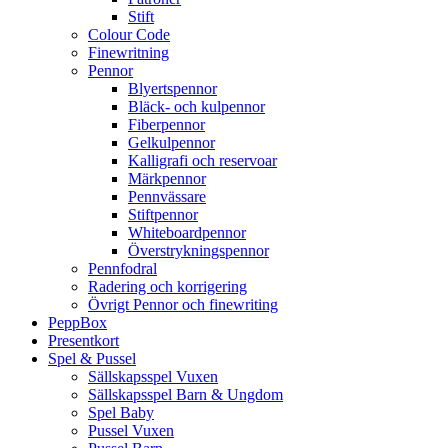
Stift
Colour Code
Finewritning
Pennor
Blyertspennor
Bläck- och kulpennor
Fiberpennor
Gelkulpennor
Kalligrafi och reservoar
Märkpennor
Pennvässare
Stiftpennor
Whiteboardpennor
Överstrykningspennor
Pennfodral
Radering och korrigering
Övrigt Pennor och finewriting
PeppBox
Presentkort
Spel & Pussel
Sällskapsspel Vuxen
Sällskapsspel Barn & Ungdom
Spel Baby
Pussel Vuxen