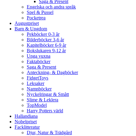
Saga & Present
Engelska och andra språk
Spel & Pussel
Pocketrea
Augustpriset
Barn & Ungdom
Pekböcker 0-3 år
Bilderböcker 3-6 år
Kapitelböcker 6-9 år
Bokslukaren 9-12 år
Unga vuxna
Faktaböcker
Saga & Present
Anteckning- & Dagböcker
FidgetToys
Leksaker
Namnböcker
Nyckelringar & Smått
Slime & Leklera
TopModel
Harry Potters värld
Hallandiana
Nobelpriset
Facklitteratur
Djur, Natur & Trädgård