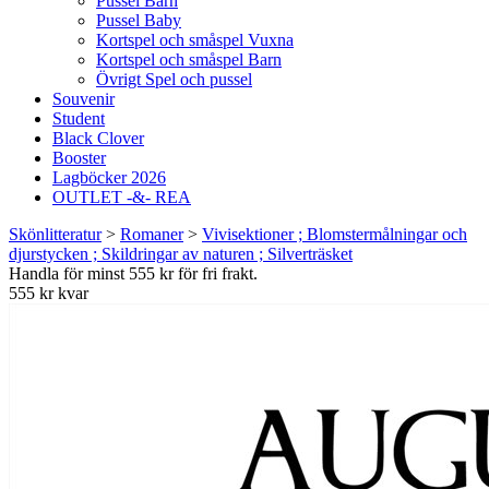
Pussel Barn
Pussel Baby
Kortspel och småspel Vuxna
Kortspel och småspel Barn
Övrigt Spel och pussel
Souvenir
Student
Black Clover
Booster
Lagböcker 2026
OUTLET -&- REA
Skönlitteratur
>
Romaner
>
Vivisektioner ; Blomstermålningar och
djurstycken ; Skildringar av naturen ; Silverträsket
Handla för minst 555 kr för fri frakt.
555 kr kvar