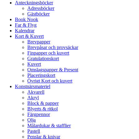
Anteckningsböcker
Adressböcker
Gästböcker
Book Nook
Far & Flyg
Kalendrar
Kort & Kuvert
Brevpapper
Brevpåsar och provsäckar
Finpapper och kuvert
Gratulationskort
Kuvert
Omslagspapper & Present
Placeringskort
Övrigt Kort och kuvert
Konstnärsmateriel
Akvarell
Akryl
Block & papper
Blyerts & ritkol
Färgpennor
Olja
Målardukar & stafflier
Pastell
Penslar & knivar