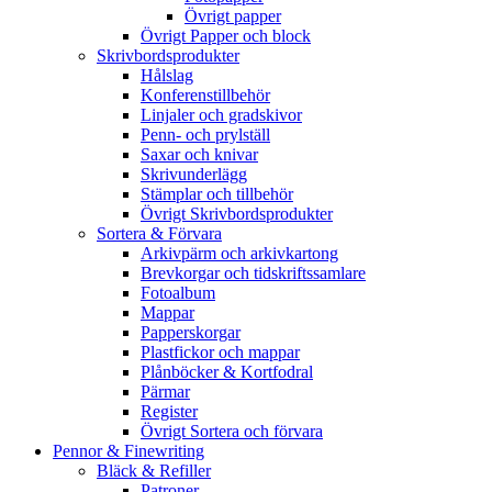
Övrigt papper
Övrigt Papper och block
Skrivbordsprodukter
Hålslag
Konferenstillbehör
Linjaler och gradskivor
Penn- och prylställ
Saxar och knivar
Skrivunderlägg
Stämplar och tillbehör
Övrigt Skrivbordsprodukter
Sortera & Förvara
Arkivpärm och arkivkartong
Brevkorgar och tidskriftssamlare
Fotoalbum
Mappar
Papperskorgar
Plastfickor och mappar
Plånböcker & Kortfodral
Pärmar
Register
Övrigt Sortera och förvara
Pennor & Finewriting
Bläck & Refiller
Patroner