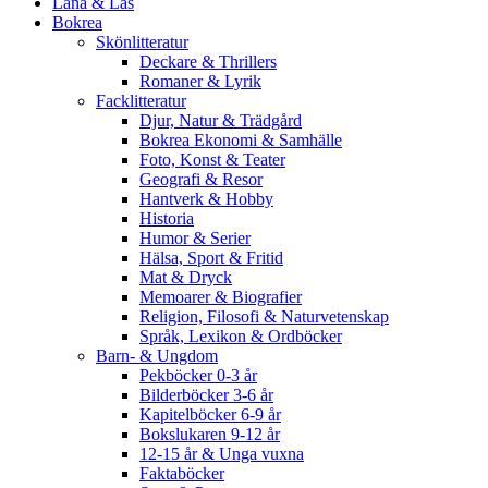
Låna & Läs
Bokrea
Skönlitteratur
Deckare & Thrillers
Romaner & Lyrik
Facklitteratur
Djur, Natur & Trädgård
Bokrea Ekonomi & Samhälle
Foto, Konst & Teater
Geografi & Resor
Hantverk & Hobby
Historia
Humor & Serier
Hälsa, Sport & Fritid
Mat & Dryck
Memoarer & Biografier
Religion, Filosofi & Naturvetenskap
Språk, Lexikon & Ordböcker
Barn- & Ungdom
Pekböcker 0-3 år
Bilderböcker 3-6 år
Kapitelböcker 6-9 år
Bokslukaren 9-12 år
12-15 år & Unga vuxna
Faktaböcker