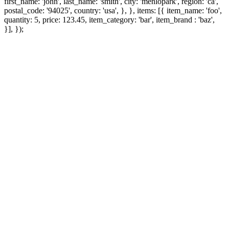
first_name: 'john', last_name: 'smith', city: 'menlopark', region: 'ca',
postal_code: '94025', country: 'usa', }, }, items: [{ item_name: 'foo',
quantity: 5, price: 123.45, item_category: 'bar', item_brand : 'baz',
}], });