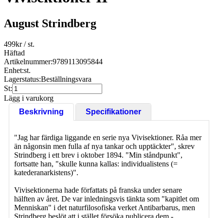
August Strindberg
499
kr
/ st.
Häftad
Artikelnummer:
9789113095844
Enhet:
st.
Lagerstatus:
Beställningsvara
St:
Lägg i varukorg
Beskrivning
Specifikationer
"Jag har färdiga liggande en serie nya Vivisektioner. Råa mer
än någonsin men fulla af nya tankar och upptäckter", skrev
Strindberg i ett brev i oktober 1894. "Min ståndpunkt",
fortsatte han, "skulle kunna kallas: individualistens (=
katederanarkistens)".
Vivisektionerna hade författats på franska under senare
hälften av året. De var inledningsvis tänkta som "kapitlet om
Menniskan" i det naturfilosofiska verket Antibarbarus, men
Strindberg beslöt att i stället försöka publicera dem -