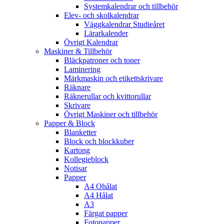
Systemkalendrar och tillbehör
Elev- och skolkalendrar
Väggkalendrar Studieåret
Lärarkalender
Övrigt Kalendrar
Maskiner & Tillbehör
Bläckpatroner och toner
Laminering
Märkmaskin och etikettskrivare
Räknare
Räknerullar och kvittorullar
Skrivare
Övrigt Maskiner och tillbehör
Papper & Block
Blanketter
Block och blockkuber
Kartong
Kollegieblock
Notisar
Papper
A4 Ohålat
A4 Hålat
A3
Färgat papper
Fotopapper