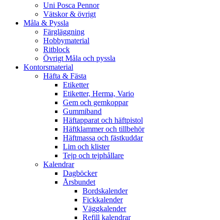
Uni Posca Pennor
Vätskor & övrigt
Måla & Pyssla
Färgläggning
Hobbymaterial
Ritblock
Övrigt Måla och pyssla
Kontorsmaterial
Häfta & Fästa
Etiketter
Etiketter, Herma, Vario
Gem och gemkoppar
Gummiband
Häftapparat och häftpistol
Häftklammer och tillbehör
Häftmassa och fästkuddar
Lim och klister
Tejp och tejphållare
Kalendrar
Dagböcker
Årsbundet
Bordskalender
Fickkalender
Väggkalender
Refill kalendrar