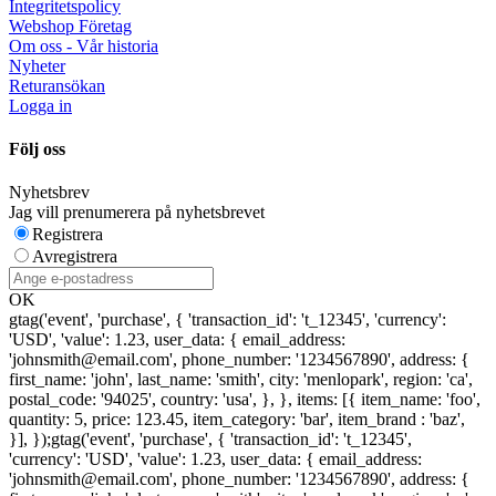
Integritetspolicy
Webshop Företag
Om oss - Vår historia
Nyheter
Returansökan
Logga in
Följ oss
Nyhetsbrev
Jag vill prenumerera på nyhetsbrevet
Registrera
Avregistrera
OK
gtag('event', 'purchase', { 'transaction_id': 't_12345', 'currency':
'USD', 'value': 1.23, user_data: { email_address:
'johnsmith@email.com', phone_number: '1234567890', address: {
first_name: 'john', last_name: 'smith', city: 'menlopark', region: 'ca',
postal_code: '94025', country: 'usa', }, }, items: [{ item_name: 'foo',
quantity: 5, price: 123.45, item_category: 'bar', item_brand : 'baz',
}], });
gtag('event', 'purchase', { 'transaction_id': 't_12345',
'currency': 'USD', 'value': 1.23, user_data: { email_address:
'johnsmith@email.com', phone_number: '1234567890', address: {