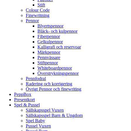
Stift
Colour Code
Finewritning
Pennor
Blyertspennor
Bläck- och kulpennor
Fiberpennor
Gelkulpennor
Kalligrafi och reservoar
Märkpennor
Pennvässare
Stiftpennor
Whiteboardpennor
Överstrykningspennor
Pennfodral
Radering och korrigering
Övrigt Pennor och finewriting
PeppBox
Presentkort
Spel & Pussel
Sällskapsspel Vuxen
Sällskapsspel Barn & Ungdom
Spel Baby
Pussel Vuxen