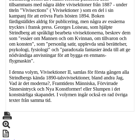
tillsammans med några äldre vivisektioner från 1887 - under
titeln "Vivisections" ( Vivisektioner ) som en del i sin
kampanj för att erövra Paris hösten 1894. Boken
färdigställdes aldrig för publicering, men några av essäerna
trycktes i fransk press. Georges Loiseau, som hjälpte
Strindberg att språkligt bearbeta vivisektionerna, beskrev dem
som "essäer om Mannen och om Kvinnan, om tillvaron och
om konsten", som "personlig satir, upplevda små berättelser,
psykologi, fysiologi" och "paradoxala fantasier ända till att ge
nödvändiga anvisningar för att bygga en enmans-
flygmaskin".
I denna volym, Vivisektioner II, samlas för första gången alla
Strindbergs kända 1890-talsvivisektioner, bland andra Jag,
Vad är det moderna?, Framtidens Människa, Förvirrade
Sinnesintryck och Nya Konstformer! eller Slumpen i det
konstnärliga skapandet. I volymen ingår också en rad övriga
texter från samma tid.