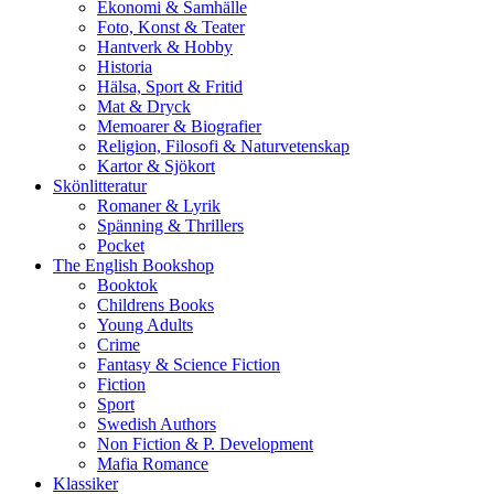
Ekonomi & Samhälle
Foto, Konst & Teater
Hantverk & Hobby
Historia
Hälsa, Sport & Fritid
Mat & Dryck
Memoarer & Biografier
Religion, Filosofi & Naturvetenskap
Kartor & Sjökort
Skönlitteratur
Romaner & Lyrik
Spänning & Thrillers
Pocket
The English Bookshop
Booktok
Childrens Books
Young Adults
Crime
Fantasy & Science Fiction
Fiction
Sport
Swedish Authors
Non Fiction & P. Development
Mafia Romance
Klassiker