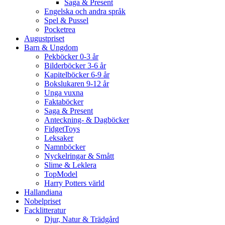
Saga & Present
Engelska och andra språk
Spel & Pussel
Pocketrea
Augustpriset
Barn & Ungdom
Pekböcker 0-3 år
Bilderböcker 3-6 år
Kapitelböcker 6-9 år
Bokslukaren 9-12 år
Unga vuxna
Faktaböcker
Saga & Present
Anteckning- & Dagböcker
FidgetToys
Leksaker
Namnböcker
Nyckelringar & Smått
Slime & Leklera
TopModel
Harry Potters värld
Hallandiana
Nobelpriset
Facklitteratur
Djur, Natur & Trädgård