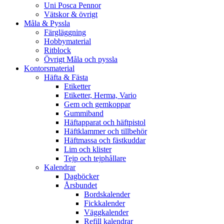
Uni Posca Pennor
Vätskor & övrigt
Måla & Pyssla
Färgläggning
Hobbymaterial
Ritblock
Övrigt Måla och pyssla
Kontorsmaterial
Häfta & Fästa
Etiketter
Etiketter, Herma, Vario
Gem och gemkoppar
Gummiband
Häftapparat och häftpistol
Häftklammer och tillbehör
Häftmassa och fästkuddar
Lim och klister
Tejp och tejphållare
Kalendrar
Dagböcker
Årsbundet
Bordskalender
Fickkalender
Väggkalender
Refill kalendrar