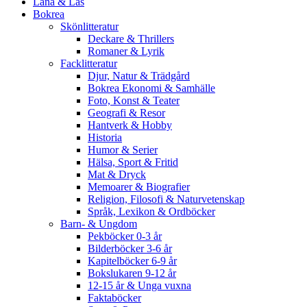
Låna & Läs
Bokrea
Skönlitteratur
Deckare & Thrillers
Romaner & Lyrik
Facklitteratur
Djur, Natur & Trädgård
Bokrea Ekonomi & Samhälle
Foto, Konst & Teater
Geografi & Resor
Hantverk & Hobby
Historia
Humor & Serier
Hälsa, Sport & Fritid
Mat & Dryck
Memoarer & Biografier
Religion, Filosofi & Naturvetenskap
Språk, Lexikon & Ordböcker
Barn- & Ungdom
Pekböcker 0-3 år
Bilderböcker 3-6 år
Kapitelböcker 6-9 år
Bokslukaren 9-12 år
12-15 år & Unga vuxna
Faktaböcker