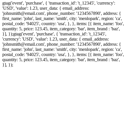
gtag('event', 'purchase', { 'transaction_id': 't_12345', 'currency':
'USD', 'value': 1.23, user_data: { email_address:
'johnsmith@email.com', phone_number: '1234567890', address: {
first_name: 'john', last_name: 'smith', city: 'menlopark', region: 'ca',
postal_code: '94025', country: 'usa', }, }, items: [{ item_name: 'foo',
quantity: 5, price: 123.45, item_category: 'bar', item_brand : 'baz',
}], });
gtag('event', 'purchase', { 'transaction_id': 't_12345',
'currency': 'USD', 'value': 1.23, user_data: { email_address:
'johnsmith@email.com', phone_number: '1234567890', address: {
first_name: 'john', last_name: 'smith', city: 'menlopark', region: 'ca',
postal_code: '94025', country: 'usa', }, }, items: [{ item_name: 'foo',
quantity: 5, price: 123.45, item_category: 'bar', item_brand : 'baz',
}], });