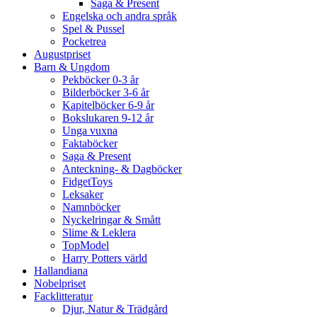
Saga & Present
Engelska och andra språk
Spel & Pussel
Pocketrea
Augustpriset
Barn & Ungdom
Pekböcker 0-3 år
Bilderböcker 3-6 år
Kapitelböcker 6-9 år
Bokslukaren 9-12 år
Unga vuxna
Faktaböcker
Saga & Present
Anteckning- & Dagböcker
FidgetToys
Leksaker
Namnböcker
Nyckelringar & Smått
Slime & Leklera
TopModel
Harry Potters värld
Hallandiana
Nobelpriset
Facklitteratur
Djur, Natur & Trädgård