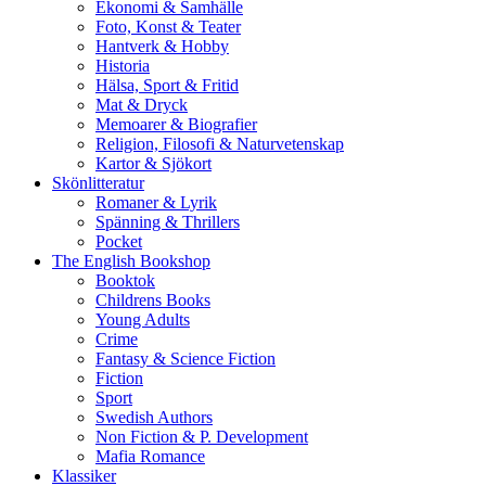
Ekonomi & Samhälle
Foto, Konst & Teater
Hantverk & Hobby
Historia
Hälsa, Sport & Fritid
Mat & Dryck
Memoarer & Biografier
Religion, Filosofi & Naturvetenskap
Kartor & Sjökort
Skönlitteratur
Romaner & Lyrik
Spänning & Thrillers
Pocket
The English Bookshop
Booktok
Childrens Books
Young Adults
Crime
Fantasy & Science Fiction
Fiction
Sport
Swedish Authors
Non Fiction & P. Development
Mafia Romance
Klassiker