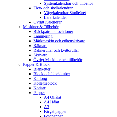
Systemkalendrar och tillbehör
Elev- och skolkalendrar
Väggkalendrar Studieåret
Lärarkalender
Övrigt Kalendrar
Maskiner & Tillbehör
Bläckpatroner och toner
Laminering
Märkmaskin och etikettskrivare
Räknare
Räknerullar och kvittorullar
Skrivare
Övrigt Maskiner och tillbehör
Papper & Block
Blanketter
Block och blockkuber
Kartong
Kollegieblock
Notisar
Papper
A4 Ohålat
A4 Hålat
A3
Färgat papper
Fotopapper