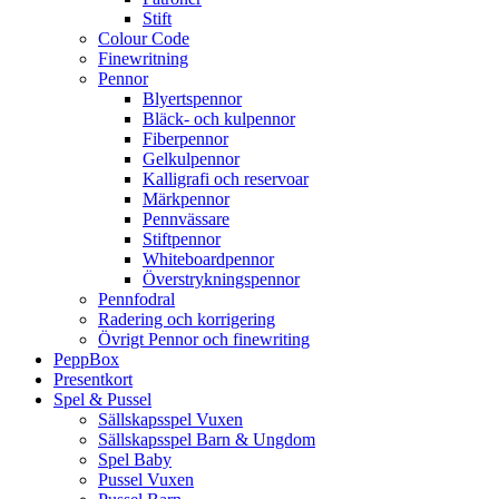
Stift
Colour Code
Finewritning
Pennor
Blyertspennor
Bläck- och kulpennor
Fiberpennor
Gelkulpennor
Kalligrafi och reservoar
Märkpennor
Pennvässare
Stiftpennor
Whiteboardpennor
Överstrykningspennor
Pennfodral
Radering och korrigering
Övrigt Pennor och finewriting
PeppBox
Presentkort
Spel & Pussel
Sällskapsspel Vuxen
Sällskapsspel Barn & Ungdom
Spel Baby
Pussel Vuxen