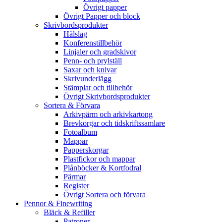
Övrigt papper
Övrigt Papper och block
Skrivbordsprodukter
Hålslag
Konferenstillbehör
Linjaler och gradskivor
Penn- och prylställ
Saxar och knivar
Skrivunderlägg
Stämplar och tillbehör
Övrigt Skrivbordsprodukter
Sortera & Förvara
Arkivpärm och arkivkartong
Brevkorgar och tidskriftssamlare
Fotoalbum
Mappar
Papperskorgar
Plastfickor och mappar
Plånböcker & Kortfodral
Pärmar
Register
Övrigt Sortera och förvara
Pennor & Finewriting
Bläck & Refiller
Patroner