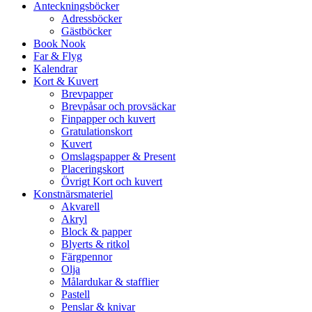
Anteckningsböcker
Adressböcker
Gästböcker
Book Nook
Far & Flyg
Kalendrar
Kort & Kuvert
Brevpapper
Brevpåsar och provsäckar
Finpapper och kuvert
Gratulationskort
Kuvert
Omslagspapper & Present
Placeringskort
Övrigt Kort och kuvert
Konstnärsmateriel
Akvarell
Akryl
Block & papper
Blyerts & ritkol
Färgpennor
Olja
Målardukar & stafflier
Pastell
Penslar & knivar