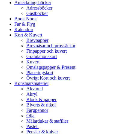
Anteckningsböcker
Adressböcker
Gästböcker
Book Nook
Far & Flyg
Kalendrar
Kort & Kuvert
Brevpapper
Brevpåsar och provsäckar
Finpapper och kuvert
Gratulationskort
Kuvert
Omslagspapper & Present
Placeringskort
Övrigt Kort och kuvert
Konstnärsmateriel
Akvarell
Akryl
Block & papper
Blyerts & ritkol
Färgpennor
Olja
Målardukar & stafflier
Pastell
Penslar & knivar