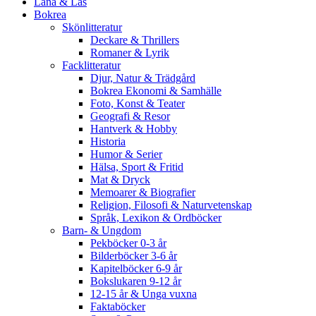
Låna & Läs
Bokrea
Skönlitteratur
Deckare & Thrillers
Romaner & Lyrik
Facklitteratur
Djur, Natur & Trädgård
Bokrea Ekonomi & Samhälle
Foto, Konst & Teater
Geografi & Resor
Hantverk & Hobby
Historia
Humor & Serier
Hälsa, Sport & Fritid
Mat & Dryck
Memoarer & Biografier
Religion, Filosofi & Naturvetenskap
Språk, Lexikon & Ordböcker
Barn- & Ungdom
Pekböcker 0-3 år
Bilderböcker 3-6 år
Kapitelböcker 6-9 år
Bokslukaren 9-12 år
12-15 år & Unga vuxna
Faktaböcker