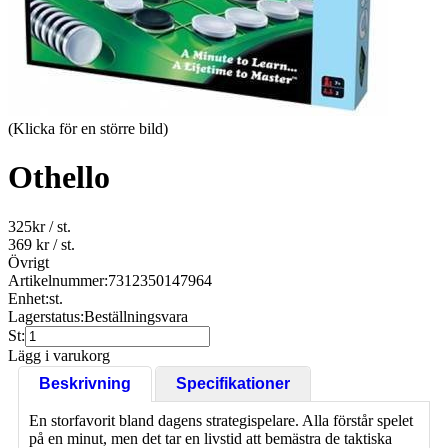
(Klicka för en större bild)
Othello
325
kr
/ st.
369 kr
/ st.
Övrigt
Artikelnummer:
7312350147964
Enhet:
st.
Lagerstatus:
Beställningsvara
St:
Lägg i varukorg
Beskrivning
Specifikationer
En storfavorit bland dagens strategispelare. Alla förstår spelet
på en minut, men det tar en livstid att bemästra de taktiska