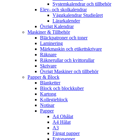
Systemkalendrar och tillbehör
Elev- och skolkalendrar
Väggkalendrar Studieåret
Lärarkalender
Övrigt Kalendrar
Maskiner & Tillbehör
Bläckpatroner och toner
Laminering
Märkmaskin och etikettskrivare
Räknare
Räknerullar och kvittorullar
Skrivare
Övrigt Maskiner och tillbehör
Papper & Block
Blanketter
Block och blockkuber
Kartong
Kollegieblock
Notisar
Papper
A4 Ohålat
A4 Hålat
A3
Färgat papper
Fotopapper