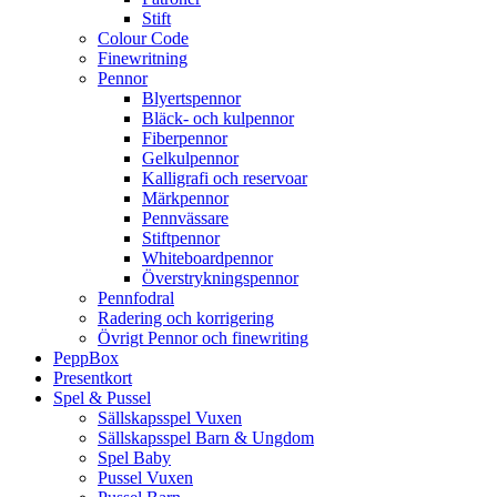
Stift
Colour Code
Finewritning
Pennor
Blyertspennor
Bläck- och kulpennor
Fiberpennor
Gelkulpennor
Kalligrafi och reservoar
Märkpennor
Pennvässare
Stiftpennor
Whiteboardpennor
Överstrykningspennor
Pennfodral
Radering och korrigering
Övrigt Pennor och finewriting
PeppBox
Presentkort
Spel & Pussel
Sällskapsspel Vuxen
Sällskapsspel Barn & Ungdom
Spel Baby
Pussel Vuxen