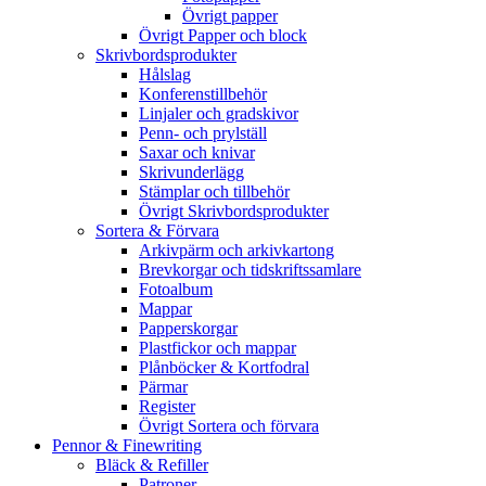
Övrigt papper
Övrigt Papper och block
Skrivbordsprodukter
Hålslag
Konferenstillbehör
Linjaler och gradskivor
Penn- och prylställ
Saxar och knivar
Skrivunderlägg
Stämplar och tillbehör
Övrigt Skrivbordsprodukter
Sortera & Förvara
Arkivpärm och arkivkartong
Brevkorgar och tidskriftssamlare
Fotoalbum
Mappar
Papperskorgar
Plastfickor och mappar
Plånböcker & Kortfodral
Pärmar
Register
Övrigt Sortera och förvara
Pennor & Finewriting
Bläck & Refiller
Patroner