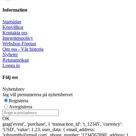
Information
Startsidan
Köpvillkor
Kontakta oss
Integritetspolicy
Webshop Företag
Om oss - Vår historia
Nyheter
Returansökan
Logga in
Följ oss
Nyhetsbrev
Jag vill prenumerera på nyhetsbrevet
Registrera
Avregistrera
OK
gtag('event', 'purchase', { 'transaction_id': 't_12345', 'currency':
'USD', 'value': 1.23, user_data: { email_address:
'johnsmith@email.com', phone_number: '1234567890', address: {