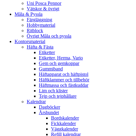
Uni Posca Pennor
Vätskor & övrigt
Måla & Pyssla
Färgläggning
Hobbymaterial
Ritblock
Övrigt Måla och pyssla
Kontorsmaterial
Häfta & Fästa
Etiketter
Etiketter, Herma, Vario
Gem och gemkoppar
Gummiband
Häftapparat och häftpistol
Häftklammer och tillbehör
Häftmassa och fästkuddar
Lim och klister
Tejp och tejphållare
Kalendrar
Dagböcker
Årsbundet
Bordskalender
Fickkalender
Väggkalender
Refill kalendrar