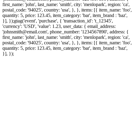
first_name: 'john', last_name: 'smith', city: 'menlopark', region: 'ca',
postal_code: '94025', country: 'usa', }, }, items: [{ item_name: 'foo',
quantity: 5, price: 123.45, item_category: 'bar', item_brand : 'baz',
}], });
gtag('event', 'purchase', { 'transaction_id': 't_12345',
'currency': 'USD', 'value': 1.23, user_data: { email_address:
'johnsmith@email.com', phone_number: '1234567890', address: {
first_name: 'john', last_name: 'smith', city: 'menlopark', region: 'ca',
postal_code: '94025', country: 'usa', }, }, items: [{ item_name: 'foo',
quantity: 5, price: 123.45, item_category: 'bar', item_brand : 'baz',
}], });