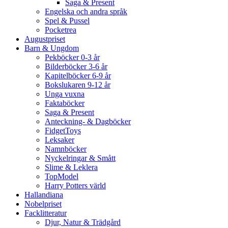
Saga & Present
Engelska och andra språk
Spel & Pussel
Pocketrea
Augustpriset
Barn & Ungdom
Pekböcker 0-3 år
Bilderböcker 3-6 år
Kapitelböcker 6-9 år
Bokslukaren 9-12 år
Unga vuxna
Faktaböcker
Saga & Present
Anteckning- & Dagböcker
FidgetToys
Leksaker
Namnböcker
Nyckelringar & Smått
Slime & Leklera
TopModel
Harry Potters värld
Hallandiana
Nobelpriset
Facklitteratur
Djur, Natur & Trädgård