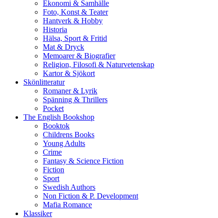
Ekonomi & Samhälle
Foto, Konst & Teater
Hantverk & Hobby
Historia
Hälsa, Sport & Fritid
Mat & Dryck
Memoarer & Biografier
Religion, Filosofi & Naturvetenskap
Kartor & Sjökort
Skönlitteratur
Romaner & Lyrik
Spänning & Thrillers
Pocket
The English Bookshop
Booktok
Childrens Books
Young Adults
Crime
Fantasy & Science Fiction
Fiction
Sport
Swedish Authors
Non Fiction & P. Development
Mafia Romance
Klassiker