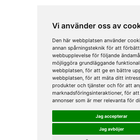
Vi använder oss av coo
Den här webbplatsen använder cook
annan spårningsteknik för att förbätt
webbupplevelse för följande ändamå
möjliggöra grundläggande funktional
webbplatsen
,
för att ge en bättre up
webbplatsen
,
för att mäta ditt intres
produkter och tjänster och för att a
marknadsföringsinteraktioner
,
för att
annonser som är mer relevanta för d
Jag accepterar
Jag avböjer