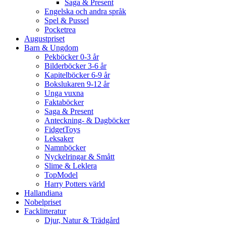
Saga & Present
Engelska och andra språk
Spel & Pussel
Pocketrea
Augustpriset
Barn & Ungdom
Pekböcker 0-3 år
Bilderböcker 3-6 år
Kapitelböcker 6-9 år
Bokslukaren 9-12 år
Unga vuxna
Faktaböcker
Saga & Present
Anteckning- & Dagböcker
FidgetToys
Leksaker
Namnböcker
Nyckelringar & Smått
Slime & Leklera
TopModel
Harry Potters värld
Hallandiana
Nobelpriset
Facklitteratur
Djur, Natur & Trädgård