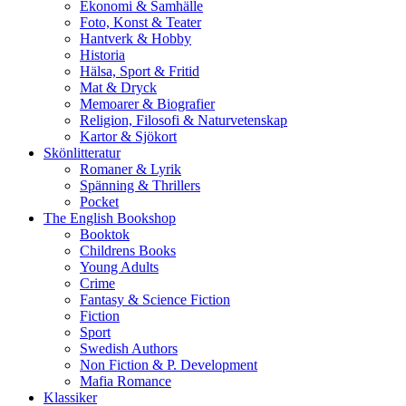
Ekonomi & Samhälle
Foto, Konst & Teater
Hantverk & Hobby
Historia
Hälsa, Sport & Fritid
Mat & Dryck
Memoarer & Biografier
Religion, Filosofi & Naturvetenskap
Kartor & Sjökort
Skönlitteratur
Romaner & Lyrik
Spänning & Thrillers
Pocket
The English Bookshop
Booktok
Childrens Books
Young Adults
Crime
Fantasy & Science Fiction
Fiction
Sport
Swedish Authors
Non Fiction & P. Development
Mafia Romance
Klassiker