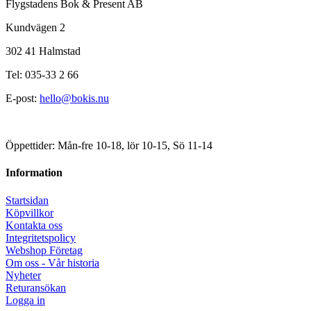
Flygstadens Bok & Present AB
Kundvägen 2
302 41 Halmstad
Tel: 035-33 2 66
E-post:
hello@bokis.nu
Öppettider: Mån-fre 10-18, lör 10-15, Sö 11-14
Information
Startsidan
Köpvillkor
Kontakta oss
Integritetspolicy
Webshop Företag
Om oss - Vår historia
Nyheter
Returansökan
Logga in