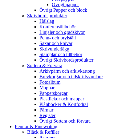
Övrigt papper
Övrigt Papper och block
Skrivbordsprodukter
Hålslag
Konferenstillbehör
Linjaler och gradskivor
Penn- och prylställ
Saxar och knivar
Skrivunderlägg
Stämplar och tillbehör
Övrigt Skrivbordsprodukter
Sortera & Förvara
Arkivpärm och arkivkartong
Brevkorgar och tidskriftssamlare
Fotoalbum
Mappar
Papperskorgar
Plastfickor och mappar
Plånböcker & Kortfodral
Pärmar
Register
Övrigt Sortera och förvara
Pennor & Finewriting
Bläck & Refiller
Patroner