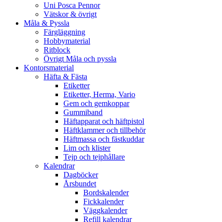
Uni Posca Pennor
Vätskor & övrigt
Måla & Pyssla
Färgläggning
Hobbymaterial
Ritblock
Övrigt Måla och pyssla
Kontorsmaterial
Häfta & Fästa
Etiketter
Etiketter, Herma, Vario
Gem och gemkoppar
Gummiband
Häftapparat och häftpistol
Häftklammer och tillbehör
Häftmassa och fästkuddar
Lim och klister
Tejp och tejphållare
Kalendrar
Dagböcker
Årsbundet
Bordskalender
Fickkalender
Väggkalender
Refill kalendrar