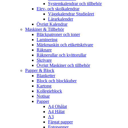
Systemkalendrar och tillbehör
Elev- och skolkalendrar
Väggkalendrar Studieåret
Lärarkalender
Övrigt Kalendrar
Maskiner & Tillbehör
Bläckpatroner och toner
Laminering
Märkmaskin och etikettskrivare
Räknare
Räknerullar och kvittorullar
Skrivare
Övrigt Maskiner och tillbehör
Papper & Block
Blanketter
Block och blockkuber
Kartong
Kollegieblock
Notisar
Papper
A4 Ohålat
A4 Hålat
A3
Färgat papper
Fotopapper