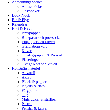
Anteckningsböcker
Adressböcker
Gästböcker
Book Nook
Far & Flyg
Kalendrar
Kort & Kuvert
Brevpapper
Brevpåsar och provsäckar
Finpapper och kuvert
Gratulationskort
Kuvert
Omslagspapper & Present
Placeringskort
Övrigt Kort och kuvert
Konstnärsmateriel
Akvarell
Akryl
Block & papper
Blyerts & ritkol
Färgpennor
Olja
Målardukar & stafflier
Pastell
Penslar & knivar