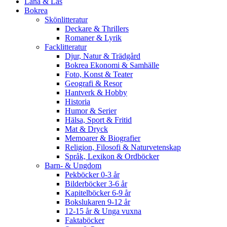
Låna & Läs
Bokrea
Skönlitteratur
Deckare & Thrillers
Romaner & Lyrik
Facklitteratur
Djur, Natur & Trädgård
Bokrea Ekonomi & Samhälle
Foto, Konst & Teater
Geografi & Resor
Hantverk & Hobby
Historia
Humor & Serier
Hälsa, Sport & Fritid
Mat & Dryck
Memoarer & Biografier
Religion, Filosofi & Naturvetenskap
Språk, Lexikon & Ordböcker
Barn- & Ungdom
Pekböcker 0-3 år
Bilderböcker 3-6 år
Kapitelböcker 6-9 år
Bokslukaren 9-12 år
12-15 år & Unga vuxna
Faktaböcker