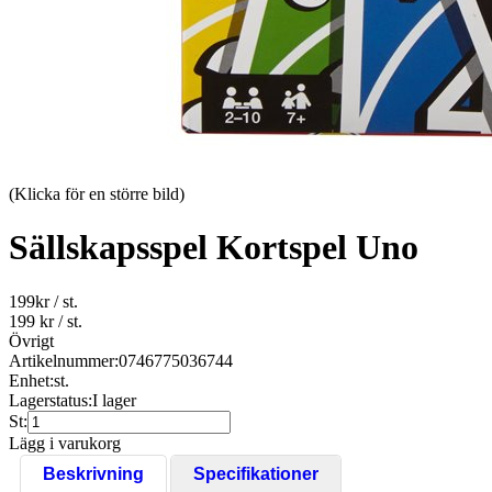
(Klicka för en större bild)
Sällskapsspel Kortspel Uno
199
kr
/ st.
199 kr
/ st.
Övrigt
Artikelnummer:
0746775036744
Enhet:
st.
Lagerstatus:
I lager
St:
Lägg i varukorg
Beskrivning
Specifikationer