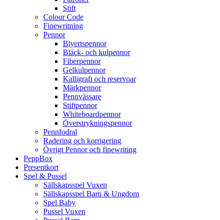
Stift
Colour Code
Finewritning
Pennor
Blyertspennor
Bläck- och kulpennor
Fiberpennor
Gelkulpennor
Kalligrafi och reservoar
Märkpennor
Pennvässare
Stiftpennor
Whiteboardpennor
Överstrykningspennor
Pennfodral
Radering och korrigering
Övrigt Pennor och finewriting
PeppBox
Presentkort
Spel & Pussel
Sällskapsspel Vuxen
Sällskapsspel Barn & Ungdom
Spel Baby
Pussel Vuxen