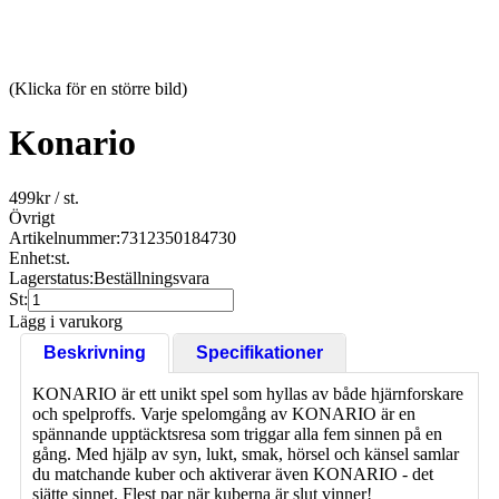
(Klicka för en större bild)
Konario
499
kr
/ st.
Övrigt
Artikelnummer:
7312350184730
Enhet:
st.
Lagerstatus:
Beställningsvara
St:
Lägg i varukorg
Beskrivning
Specifikationer
KONARIO är ett unikt spel som hyllas av både hjärnforskare
och spelproffs. Varje spelomgång av KONARIO är en
spännande upptäcktsresa som triggar alla fem sinnen på en
gång. Med hjälp av syn, lukt, smak, hörsel och känsel samlar
du matchande kuber och aktiverar även KONARIO - det
sjätte sinnet. Flest par när kuberna är slut vinner!