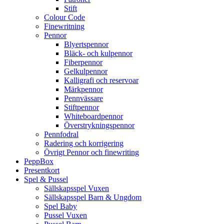
Stift
Colour Code
Finewritning
Pennor
Blyertspennor
Bläck- och kulpennor
Fiberpennor
Gelkulpennor
Kalligrafi och reservoar
Märkpennor
Pennvässare
Stiftpennor
Whiteboardpennor
Överstrykningspennor
Pennfodral
Radering och korrigering
Övrigt Pennor och finewriting
PeppBox
Presentkort
Spel & Pussel
Sällskapsspel Vuxen
Sällskapsspel Barn & Ungdom
Spel Baby
Pussel Vuxen