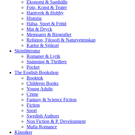
Ekonomi & Samhälle
Foto, Konst & Teater
Hantverk & Hobby
Historia
Hälsa, Sport & Fritid
Mat & Dryck
Memoarer & Biografier
Religion, Filosofi & Naturvetenskap
Kartor & Sjökort
Skönlitteratur
Romaner & Lyrik
Spänning & Thrillers
Pocket
The English Bookshop
Booktok
Childrens Books
Young Adults
Crime
Fantasy & Science Fiction
Fiction
Sport
Swedish Authors
Non Fiction & P. Development
Mafia Romance
Klassiker