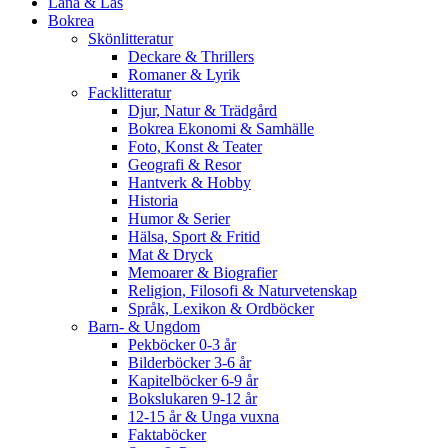
Låna & Läs
Bokrea
Skönlitteratur
Deckare & Thrillers
Romaner & Lyrik
Facklitteratur
Djur, Natur & Trädgård
Bokrea Ekonomi & Samhälle
Foto, Konst & Teater
Geografi & Resor
Hantverk & Hobby
Historia
Humor & Serier
Hälsa, Sport & Fritid
Mat & Dryck
Memoarer & Biografier
Religion, Filosofi & Naturvetenskap
Språk, Lexikon & Ordböcker
Barn- & Ungdom
Pekböcker 0-3 år
Bilderböcker 3-6 år
Kapitelböcker 6-9 år
Bokslukaren 9-12 år
12-15 år & Unga vuxna
Faktaböcker