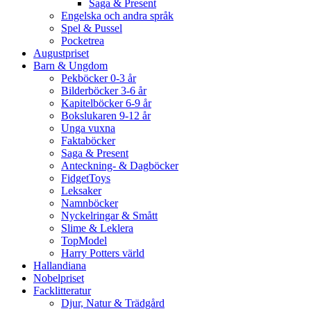
Saga & Present
Engelska och andra språk
Spel & Pussel
Pocketrea
Augustpriset
Barn & Ungdom
Pekböcker 0-3 år
Bilderböcker 3-6 år
Kapitelböcker 6-9 år
Bokslukaren 9-12 år
Unga vuxna
Faktaböcker
Saga & Present
Anteckning- & Dagböcker
FidgetToys
Leksaker
Namnböcker
Nyckelringar & Smått
Slime & Leklera
TopModel
Harry Potters värld
Hallandiana
Nobelpriset
Facklitteratur
Djur, Natur & Trädgård