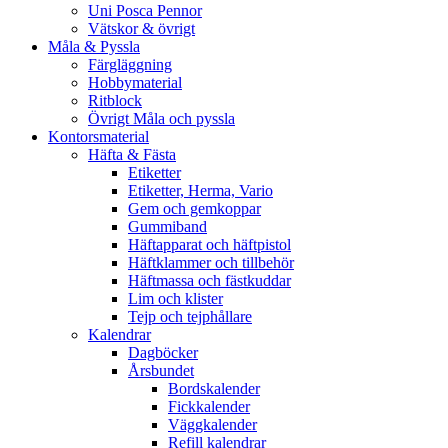
Uni Posca Pennor
Vätskor & övrigt
Måla & Pyssla
Färgläggning
Hobbymaterial
Ritblock
Övrigt Måla och pyssla
Kontorsmaterial
Häfta & Fästa
Etiketter
Etiketter, Herma, Vario
Gem och gemkoppar
Gummiband
Häftapparat och häftpistol
Häftklammer och tillbehör
Häftmassa och fästkuddar
Lim och klister
Tejp och tejphållare
Kalendrar
Dagböcker
Årsbundet
Bordskalender
Fickkalender
Väggkalender
Refill kalendrar