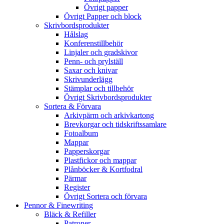
Övrigt papper
Övrigt Papper och block
Skrivbordsprodukter
Hålslag
Konferenstillbehör
Linjaler och gradskivor
Penn- och prylställ
Saxar och knivar
Skrivunderlägg
Stämplar och tillbehör
Övrigt Skrivbordsprodukter
Sortera & Förvara
Arkivpärm och arkivkartong
Brevkorgar och tidskriftssamlare
Fotoalbum
Mappar
Papperskorgar
Plastfickor och mappar
Plånböcker & Kortfodral
Pärmar
Register
Övrigt Sortera och förvara
Pennor & Finewriting
Bläck & Refiller
Patroner