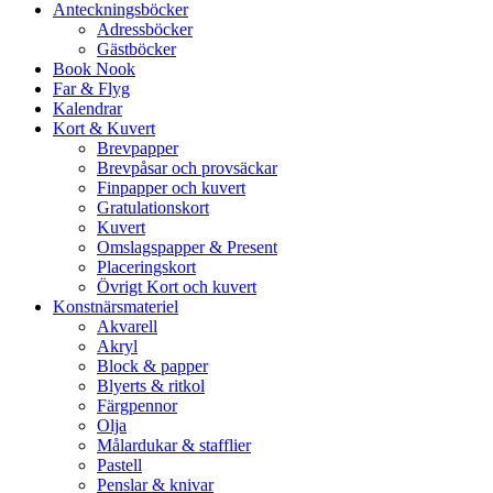
Anteckningsböcker
Adressböcker
Gästböcker
Book Nook
Far & Flyg
Kalendrar
Kort & Kuvert
Brevpapper
Brevpåsar och provsäckar
Finpapper och kuvert
Gratulationskort
Kuvert
Omslagspapper & Present
Placeringskort
Övrigt Kort och kuvert
Konstnärsmateriel
Akvarell
Akryl
Block & papper
Blyerts & ritkol
Färgpennor
Olja
Målardukar & stafflier
Pastell
Penslar & knivar