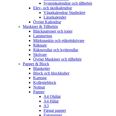
Systemkalendrar och tillbehör
Elev- och skolkalendrar
Väggkalendrar Studieåret
Lärarkalender
Övrigt Kalendrar
Maskiner & Tillbehör
Bläckpatroner och toner
Laminering
Märkmaskin och etikettskrivare
Räknare
Räknerullar och kvittorullar
Skrivare
Övrigt Maskiner och tillbehör
Papper & Block
Blanketter
Block och blockkuber
Kartong
Kollegieblock
Notisar
Papper
A4 Ohålat
A4 Hålat
A3
Färgat papper
Fotopapper