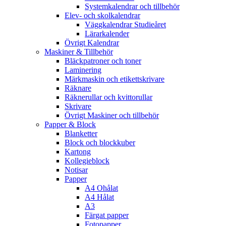
Systemkalendrar och tillbehör
Elev- och skolkalendrar
Väggkalendrar Studieåret
Lärarkalender
Övrigt Kalendrar
Maskiner & Tillbehör
Bläckpatroner och toner
Laminering
Märkmaskin och etikettskrivare
Räknare
Räknerullar och kvittorullar
Skrivare
Övrigt Maskiner och tillbehör
Papper & Block
Blanketter
Block och blockkuber
Kartong
Kollegieblock
Notisar
Papper
A4 Ohålat
A4 Hålat
A3
Färgat papper
Fotopapper