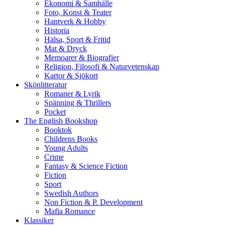
Ekonomi & Samhälle
Foto, Konst & Teater
Hantverk & Hobby
Historia
Hälsa, Sport & Fritid
Mat & Dryck
Memoarer & Biografier
Religion, Filosofi & Naturvetenskap
Kartor & Sjökort
Skönlitteratur
Romaner & Lyrik
Spänning & Thrillers
Pocket
The English Bookshop
Booktok
Childrens Books
Young Adults
Crime
Fantasy & Science Fiction
Fiction
Sport
Swedish Authors
Non Fiction & P. Development
Mafia Romance
Klassiker