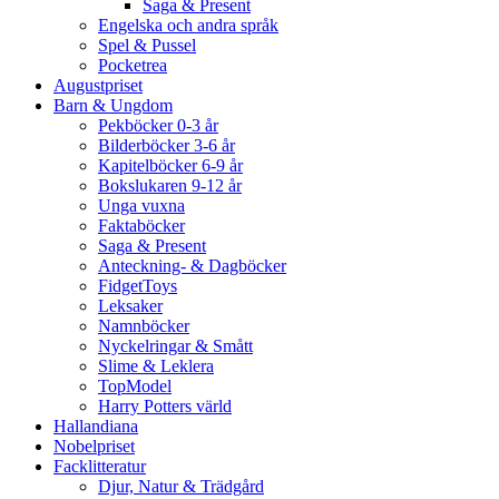
Saga & Present
Engelska och andra språk
Spel & Pussel
Pocketrea
Augustpriset
Barn & Ungdom
Pekböcker 0-3 år
Bilderböcker 3-6 år
Kapitelböcker 6-9 år
Bokslukaren 9-12 år
Unga vuxna
Faktaböcker
Saga & Present
Anteckning- & Dagböcker
FidgetToys
Leksaker
Namnböcker
Nyckelringar & Smått
Slime & Leklera
TopModel
Harry Potters värld
Hallandiana
Nobelpriset
Facklitteratur
Djur, Natur & Trädgård