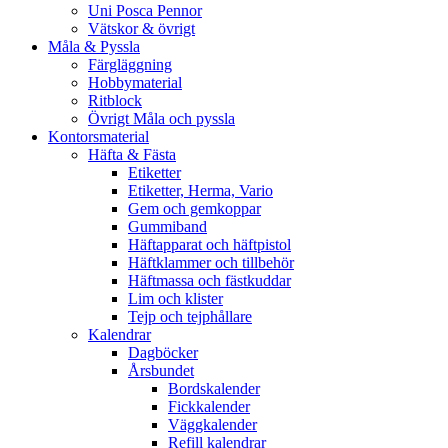
Uni Posca Pennor
Vätskor & övrigt
Måla & Pyssla
Färgläggning
Hobbymaterial
Ritblock
Övrigt Måla och pyssla
Kontorsmaterial
Häfta & Fästa
Etiketter
Etiketter, Herma, Vario
Gem och gemkoppar
Gummiband
Häftapparat och häftpistol
Häftklammer och tillbehör
Häftmassa och fästkuddar
Lim och klister
Tejp och tejphållare
Kalendrar
Dagböcker
Årsbundet
Bordskalender
Fickkalender
Väggkalender
Refill kalendrar