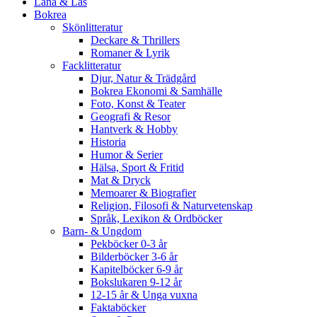
Låna & Läs
Bokrea
Skönlitteratur
Deckare & Thrillers
Romaner & Lyrik
Facklitteratur
Djur, Natur & Trädgård
Bokrea Ekonomi & Samhälle
Foto, Konst & Teater
Geografi & Resor
Hantverk & Hobby
Historia
Humor & Serier
Hälsa, Sport & Fritid
Mat & Dryck
Memoarer & Biografier
Religion, Filosofi & Naturvetenskap
Språk, Lexikon & Ordböcker
Barn- & Ungdom
Pekböcker 0-3 år
Bilderböcker 3-6 år
Kapitelböcker 6-9 år
Bokslukaren 9-12 år
12-15 år & Unga vuxna
Faktaböcker