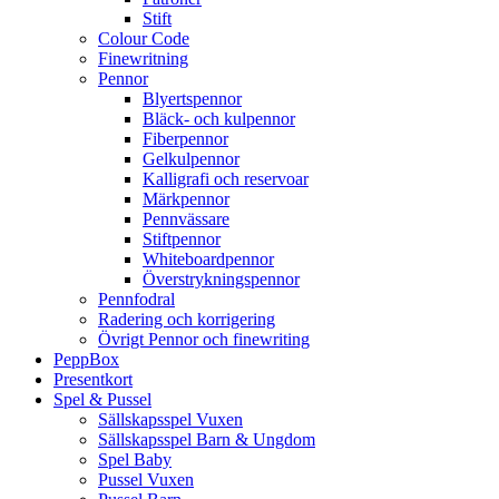
Stift
Colour Code
Finewritning
Pennor
Blyertspennor
Bläck- och kulpennor
Fiberpennor
Gelkulpennor
Kalligrafi och reservoar
Märkpennor
Pennvässare
Stiftpennor
Whiteboardpennor
Överstrykningspennor
Pennfodral
Radering och korrigering
Övrigt Pennor och finewriting
PeppBox
Presentkort
Spel & Pussel
Sällskapsspel Vuxen
Sällskapsspel Barn & Ungdom
Spel Baby
Pussel Vuxen