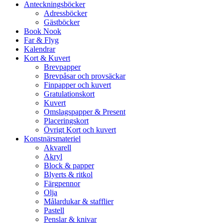
Anteckningsböcker
Adressböcker
Gästböcker
Book Nook
Far & Flyg
Kalendrar
Kort & Kuvert
Brevpapper
Brevpåsar och provsäckar
Finpapper och kuvert
Gratulationskort
Kuvert
Omslagspapper & Present
Placeringskort
Övrigt Kort och kuvert
Konstnärsmateriel
Akvarell
Akryl
Block & papper
Blyerts & ritkol
Färgpennor
Olja
Målardukar & stafflier
Pastell
Penslar & knivar