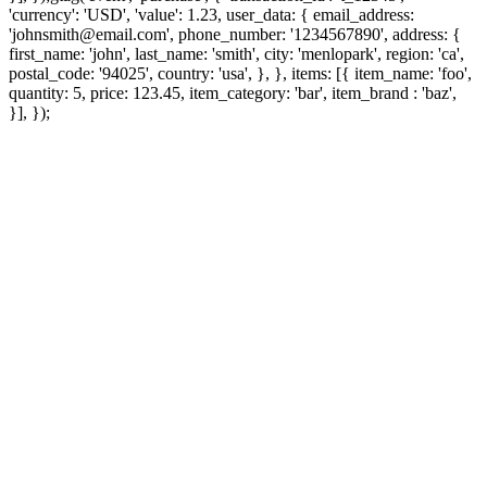
'currency': 'USD', 'value': 1.23, user_data: { email_address:
'johnsmith@email.com', phone_number: '1234567890', address: {
first_name: 'john', last_name: 'smith', city: 'menlopark', region: 'ca',
postal_code: '94025', country: 'usa', }, }, items: [{ item_name: 'foo',
quantity: 5, price: 123.45, item_category: 'bar', item_brand : 'baz',
}], });