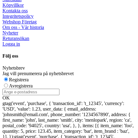
Köpvillkor
Kontakta oss
Integritetspolicy
Webshop Företag
Om oss - Vår historia
Nyheter
Returansökan
Logga in
Följ oss
Nyhetsbrev
Jag vill prenumerera på nyhetsbrevet
Registrera
Avregistrera
OK
gtag('event', 'purchase', { 'transaction_id': 't_12345', 'currency':
'USD', 'value': 1.23, user_data: { email_address:
'johnsmith@email.com', phone_number: '1234567890', address: {
first_name: 'john', last_name: 'smith', city: 'menlopark', region: 'ca',
postal_code: '94025', country: 'usa', }, }, items: [{ item_name: 'foo',
quantity: 5, price: 123.45, item_category: 'bar', item_brand : 'baz',
}], });
gtag('event', 'purchase', { 'transaction_id': 't_12345',