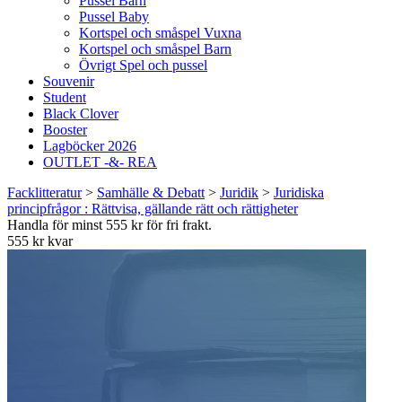
Pussel Barn
Pussel Baby
Kortspel och småspel Vuxna
Kortspel och småspel Barn
Övrigt Spel och pussel
Souvenir
Student
Black Clover
Booster
Lagböcker 2026
OUTLET -&- REA
Facklitteratur
>
Samhälle & Debatt
>
Juridik
>
Juridiska
principfrågor : Rättvisa, gällande rätt och rättigheter
Handla för minst 555 kr för fri frakt.
555 kr kvar