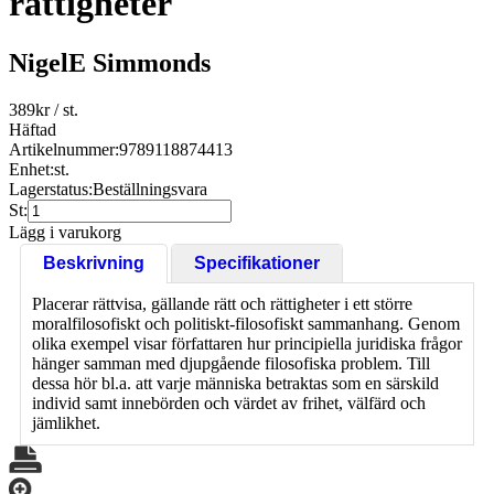
rättigheter
NigelE Simmonds
389
kr
/ st.
Häftad
Artikelnummer:
9789118874413
Enhet:
st.
Lagerstatus:
Beställningsvara
St:
Lägg i varukorg
Beskrivning
Specifikationer
Placerar rättvisa, gällande rätt och rättigheter i ett större
moralfilosofiskt och politiskt-filosofiskt sammanhang. Genom
olika exempel visar författaren hur principiella juridiska frågor
hänger samman med djupgående filosofiska problem. Till
dessa hör bl.a. att varje människa betraktas som en särskild
individ samt innebörden och värdet av frihet, välfärd och
jämlikhet.