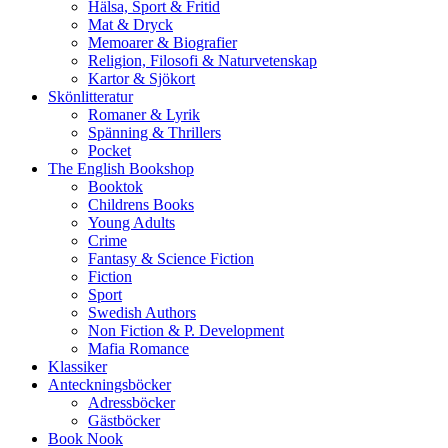
Hälsa, Sport & Fritid
Mat & Dryck
Memoarer & Biografier
Religion, Filosofi & Naturvetenskap
Kartor & Sjökort
Skönlitteratur
Romaner & Lyrik
Spänning & Thrillers
Pocket
The English Bookshop
Booktok
Childrens Books
Young Adults
Crime
Fantasy & Science Fiction
Fiction
Sport
Swedish Authors
Non Fiction & P. Development
Mafia Romance
Klassiker
Anteckningsböcker
Adressböcker
Gästböcker
Book Nook