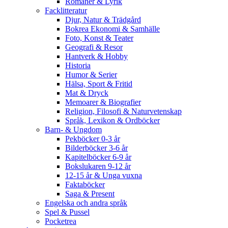
Romaner & Lyrik
Facklitteratur
Djur, Natur & Trädgård
Bokrea Ekonomi & Samhälle
Foto, Konst & Teater
Geografi & Resor
Hantverk & Hobby
Historia
Humor & Serier
Hälsa, Sport & Fritid
Mat & Dryck
Memoarer & Biografier
Religion, Filosofi & Naturvetenskap
Språk, Lexikon & Ordböcker
Barn- & Ungdom
Pekböcker 0-3 år
Bilderböcker 3-6 år
Kapitelböcker 6-9 år
Bokslukaren 9-12 år
12-15 år & Unga vuxna
Faktaböcker
Saga & Present
Engelska och andra språk
Spel & Pussel
Pocketrea