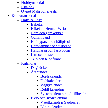
Hobbymaterial
Ritblock
Övrigt Måla och pyssla
Kontorsmaterial
Häfta & Fästa
Etiketter
Etiketter, Herma, Vario
Gem och gemkoppar
Gummiband
Häftapparat och häftpistol
Häftklammer och tillbehör
Häftmassa och fästkuddar
Lim och klister
Tejp och tejphållare
Kalendrar
Dagböcker
Årsbundet
Bordskalender
Fickkalender
Väggkalender
Refill kalendrar
Systemkalendrar och tillbehör
Elev- och skolkalendrar
Väggkalendrar Studieåret
Lärarkalender