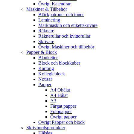
Övrigt Kalendrar
Maskiner & Tillbehör
Bläckpatroner och toner
Laminering
Märkmaskin och etikettskrivare
Räknare
Räknerullar och kvittorullar
Skrivare
Övrigt Maskiner och tillbehör
Papper & Block
Blanketter
Block och blockkuber
Kartong
Kollegieblock
Notisar
Papper
A4 Ohålat
A4 Hålat
A3
Färgat papper
Fotopapper
Övrigt papper
Övrigt Papper och block
Skrivbordsprodukter
Hålslag