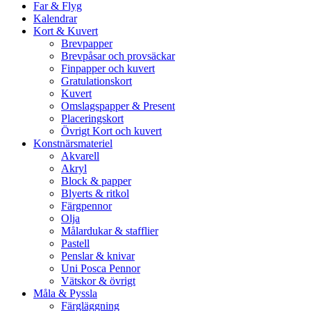
Far & Flyg
Kalendrar
Kort & Kuvert
Brevpapper
Brevpåsar och provsäckar
Finpapper och kuvert
Gratulationskort
Kuvert
Omslagspapper & Present
Placeringskort
Övrigt Kort och kuvert
Konstnärsmateriel
Akvarell
Akryl
Block & papper
Blyerts & ritkol
Färgpennor
Olja
Målardukar & stafflier
Pastell
Penslar & knivar
Uni Posca Pennor
Vätskor & övrigt
Måla & Pyssla
Färgläggning