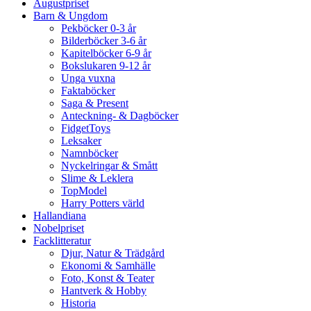
Augustpriset
Barn & Ungdom
Pekböcker 0-3 år
Bilderböcker 3-6 år
Kapitelböcker 6-9 år
Bokslukaren 9-12 år
Unga vuxna
Faktaböcker
Saga & Present
Anteckning- & Dagböcker
FidgetToys
Leksaker
Namnböcker
Nyckelringar & Smått
Slime & Leklera
TopModel
Harry Potters värld
Hallandiana
Nobelpriset
Facklitteratur
Djur, Natur & Trädgård
Ekonomi & Samhälle
Foto, Konst & Teater
Hantverk & Hobby
Historia