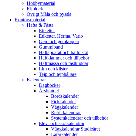
Hobbymaterial
Ritblock
Övrigt Måla och pyssla
Kontorsmaterial
Häfta & Fästa
Etiketter
Etiketter, Herma, Vario
Gem och gemkoppar
Gummiband
Häftapparat och häftpistol
Häftklammer och tillbehör
Häftmassa och fästkuddar
Lim och klister
Tejp och tejphållare
Kalendrar
Dagböcker
Årsbundet
Bordskalender
Fickkalender
Väggkalender
Refill kalendrar
Systemkalendrar och tillbehör
Elev- och skolkalendrar
Väggkalendrar Studieåret
Lärarkalender