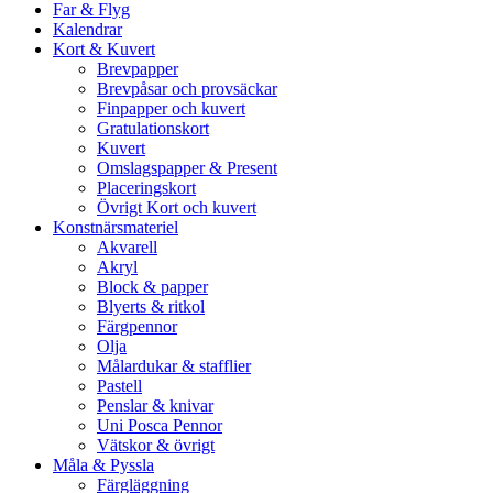
Far & Flyg
Kalendrar
Kort & Kuvert
Brevpapper
Brevpåsar och provsäckar
Finpapper och kuvert
Gratulationskort
Kuvert
Omslagspapper & Present
Placeringskort
Övrigt Kort och kuvert
Konstnärsmateriel
Akvarell
Akryl
Block & papper
Blyerts & ritkol
Färgpennor
Olja
Målardukar & stafflier
Pastell
Penslar & knivar
Uni Posca Pennor
Vätskor & övrigt
Måla & Pyssla
Färgläggning