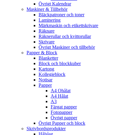
Övrigt Kalendrar
Maskiner & Tillbehör
Bläckpatroner och toner
Laminering
Märkmaskin och etikettskrivare
Räknare
Räknerullar och kvittorullar
Skrivare
Övrigt Maskiner och tillbehör
Papper & Block
Blanketter
Block och blockkuber
Kartong
Kollegieblock
Notisar
Papper
A4 Ohålat
A4 Hålat
A3
Färgat papper
Fotopapper
Övrigt papper
Övrigt Papper och block
Skrivbordsprodukter
Hålslag