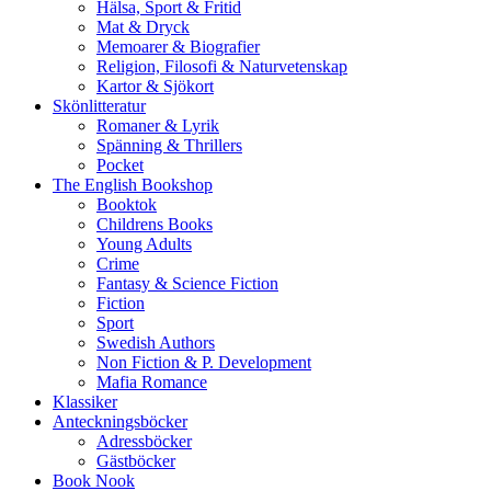
Hälsa, Sport & Fritid
Mat & Dryck
Memoarer & Biografier
Religion, Filosofi & Naturvetenskap
Kartor & Sjökort
Skönlitteratur
Romaner & Lyrik
Spänning & Thrillers
Pocket
The English Bookshop
Booktok
Childrens Books
Young Adults
Crime
Fantasy & Science Fiction
Fiction
Sport
Swedish Authors
Non Fiction & P. Development
Mafia Romance
Klassiker
Anteckningsböcker
Adressböcker
Gästböcker
Book Nook