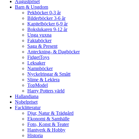
Augustpriset
Barn & Ungdom
Pekböcker 0-3 år
Bilderböcker 3-6 år
Kapitelböcker 6-9 år
Bokslukaren 9-12 år
Unga vuxna
Faktaböcker
Saga & Present
Anteckning- & Dagböcker
FidgetToys
Leksaker
Namnböcker
Nyckelringar & Smått
Slime & Leklera
TopModel
Harry Potters värld
Hallandiana
Nobelpriset
Facklitteratur
Djur, Natur & Trädgård
Ekonomi & Samhälle
Foto, Konst & Teater
Hantverk & Hobby
Historia