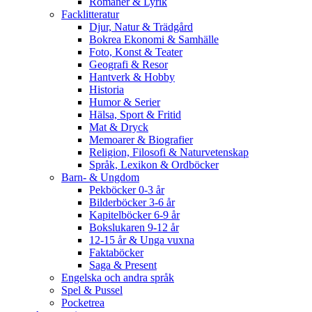
Romaner & Lyrik
Facklitteratur
Djur, Natur & Trädgård
Bokrea Ekonomi & Samhälle
Foto, Konst & Teater
Geografi & Resor
Hantverk & Hobby
Historia
Humor & Serier
Hälsa, Sport & Fritid
Mat & Dryck
Memoarer & Biografier
Religion, Filosofi & Naturvetenskap
Språk, Lexikon & Ordböcker
Barn- & Ungdom
Pekböcker 0-3 år
Bilderböcker 3-6 år
Kapitelböcker 6-9 år
Bokslukaren 9-12 år
12-15 år & Unga vuxna
Faktaböcker
Saga & Present
Engelska och andra språk
Spel & Pussel
Pocketrea