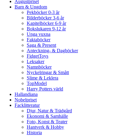
Augustpriset
Barn & Ungdom
Pekböcker 0-3 år
Bilderböcker 3-6 år
Kapitelböcker 6-9 år
Bokslukaren 9-12 år
Unga vuxna
Faktaböcker
Saga & Present
Anteckning- & Dagböcker
FidgetToys
Leksaker
Namnböcker
Nyckelringar & Smått
Slime & Leklera
TopModel
Harry Potters värld
Hallandiana
Nobelpriset
Facklitteratur
Djur, Natur & Trädgård
Ekonomi & Samhälle
Foto, Konst & Teater
Hantverk & Hobby
Historia