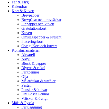
Far & Flyg
Kalendrar
Kort & Kuvert
Brevpapper
Brevpåsar och provsäckar
Finpapper och kuvert
Gratulationskort
Kuvert
Omslagspapper & Present
Placeringskort
Övrigt Kort och kuvert
Konstnärsmateriel
Akvarell
Akryl
Block & papper
Blyerts & ritkol
Färgpennor
Olja
Målardukar & stafflier
Pastell
Penslar & knivar
Uni Posca Pennor
Vätskor & övrigt
Måla & Pyssla
Färgläggning