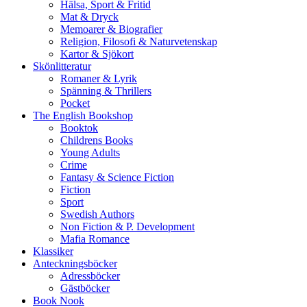
Hälsa, Sport & Fritid
Mat & Dryck
Memoarer & Biografier
Religion, Filosofi & Naturvetenskap
Kartor & Sjökort
Skönlitteratur
Romaner & Lyrik
Spänning & Thrillers
Pocket
The English Bookshop
Booktok
Childrens Books
Young Adults
Crime
Fantasy & Science Fiction
Fiction
Sport
Swedish Authors
Non Fiction & P. Development
Mafia Romance
Klassiker
Anteckningsböcker
Adressböcker
Gästböcker
Book Nook