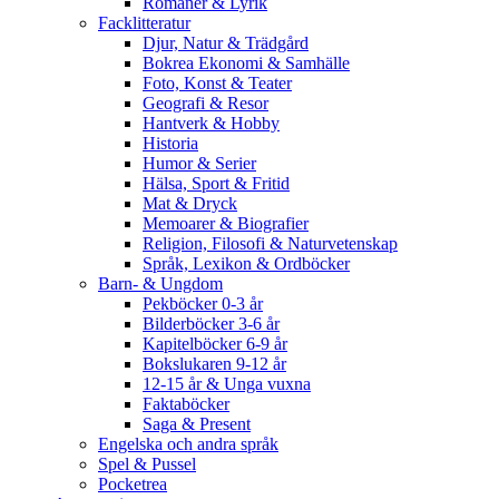
Romaner & Lyrik
Facklitteratur
Djur, Natur & Trädgård
Bokrea Ekonomi & Samhälle
Foto, Konst & Teater
Geografi & Resor
Hantverk & Hobby
Historia
Humor & Serier
Hälsa, Sport & Fritid
Mat & Dryck
Memoarer & Biografier
Religion, Filosofi & Naturvetenskap
Språk, Lexikon & Ordböcker
Barn- & Ungdom
Pekböcker 0-3 år
Bilderböcker 3-6 år
Kapitelböcker 6-9 år
Bokslukaren 9-12 år
12-15 år & Unga vuxna
Faktaböcker
Saga & Present
Engelska och andra språk
Spel & Pussel
Pocketrea