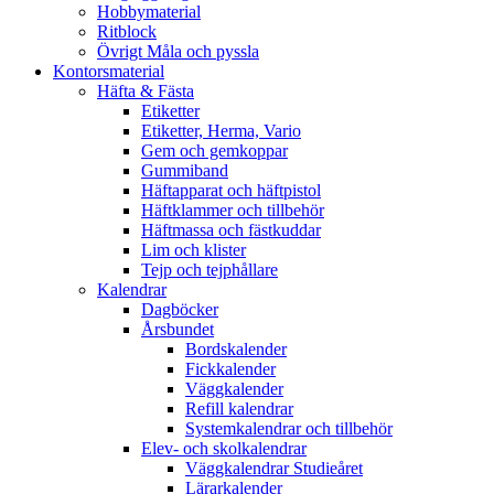
Hobbymaterial
Ritblock
Övrigt Måla och pyssla
Kontorsmaterial
Häfta & Fästa
Etiketter
Etiketter, Herma, Vario
Gem och gemkoppar
Gummiband
Häftapparat och häftpistol
Häftklammer och tillbehör
Häftmassa och fästkuddar
Lim och klister
Tejp och tejphållare
Kalendrar
Dagböcker
Årsbundet
Bordskalender
Fickkalender
Väggkalender
Refill kalendrar
Systemkalendrar och tillbehör
Elev- och skolkalendrar
Väggkalendrar Studieåret
Lärarkalender