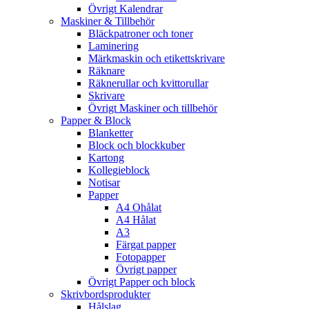
Övrigt Kalendrar
Maskiner & Tillbehör
Bläckpatroner och toner
Laminering
Märkmaskin och etikettskrivare
Räknare
Räknerullar och kvittorullar
Skrivare
Övrigt Maskiner och tillbehör
Papper & Block
Blanketter
Block och blockkuber
Kartong
Kollegieblock
Notisar
Papper
A4 Ohålat
A4 Hålat
A3
Färgat papper
Fotopapper
Övrigt papper
Övrigt Papper och block
Skrivbordsprodukter
Hålslag