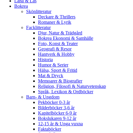
Låna & Läs
Bokrea
Skönlitteratur
Deckare & Thrillers
Romaner & Lyrik
Facklitteratur
Djur, Natur & Trädgård
Bokrea Ekonomi & Samhälle
Foto, Konst & Teater
Geografi & Resor
Hantverk & Hobby
Historia
Humor & Serier
Hälsa, Sport & Fritid
Mat & Dryck
Memoarer & Biografier
Religion, Filosofi & Naturvetenskap
Språk, Lexikon & Ordböcker
Barn- & Ungdom
Pekböcker 0-3 år
Bilderböcker 3-6 år
Kapitelböcker 6-9 år
Bokslukaren 9-12 år
12-15 år & Unga vuxna
Faktaböcker