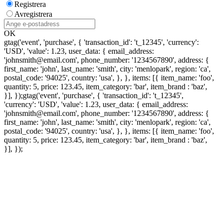
Registrera
Avregistrera
OK
gtag('event', 'purchase', { 'transaction_id': 't_12345', 'currency':
'USD', 'value': 1.23, user_data: { email_address:
'johnsmith@email.com', phone_number: '1234567890', address: {
first_name: 'john', last_name: 'smith', city: 'menlopark', region: 'ca',
postal_code: '94025', country: 'usa', }, }, items: [{ item_name: 'foo',
quantity: 5, price: 123.45, item_category: 'bar', item_brand : 'baz',
}], });
gtag('event', 'purchase', { 'transaction_id': 't_12345',
'currency': 'USD', 'value': 1.23, user_data: { email_address:
'johnsmith@email.com', phone_number: '1234567890', address: {
first_name: 'john', last_name: 'smith', city: 'menlopark', region: 'ca',
postal_code: '94025', country: 'usa', }, }, items: [{ item_name: 'foo',
quantity: 5, price: 123.45, item_category: 'bar', item_brand : 'baz',
}], });