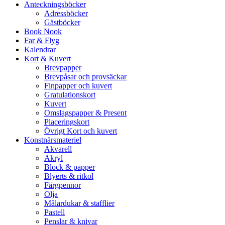
Anteckningsböcker
Adressböcker
Gästböcker
Book Nook
Far & Flyg
Kalendrar
Kort & Kuvert
Brevpapper
Brevpåsar och provsäckar
Finpapper och kuvert
Gratulationskort
Kuvert
Omslagspapper & Present
Placeringskort
Övrigt Kort och kuvert
Konstnärsmateriel
Akvarell
Akryl
Block & papper
Blyerts & ritkol
Färgpennor
Olja
Målardukar & stafflier
Pastell
Penslar & knivar