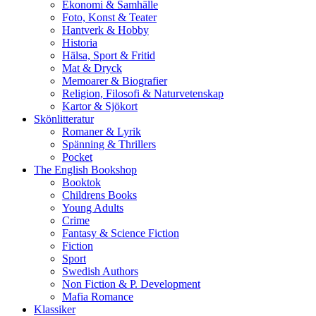
Ekonomi & Samhälle
Foto, Konst & Teater
Hantverk & Hobby
Historia
Hälsa, Sport & Fritid
Mat & Dryck
Memoarer & Biografier
Religion, Filosofi & Naturvetenskap
Kartor & Sjökort
Skönlitteratur
Romaner & Lyrik
Spänning & Thrillers
Pocket
The English Bookshop
Booktok
Childrens Books
Young Adults
Crime
Fantasy & Science Fiction
Fiction
Sport
Swedish Authors
Non Fiction & P. Development
Mafia Romance
Klassiker