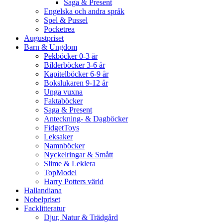
Saga & Present
Engelska och andra språk
Spel & Pussel
Pocketrea
Augustpriset
Barn & Ungdom
Pekböcker 0-3 år
Bilderböcker 3-6 år
Kapitelböcker 6-9 år
Bokslukaren 9-12 år
Unga vuxna
Faktaböcker
Saga & Present
Anteckning- & Dagböcker
FidgetToys
Leksaker
Namnböcker
Nyckelringar & Smått
Slime & Leklera
TopModel
Harry Potters värld
Hallandiana
Nobelpriset
Facklitteratur
Djur, Natur & Trädgård