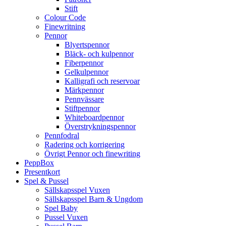
Stift
Colour Code
Finewritning
Pennor
Blyertspennor
Bläck- och kulpennor
Fiberpennor
Gelkulpennor
Kalligrafi och reservoar
Märkpennor
Pennvässare
Stiftpennor
Whiteboardpennor
Överstrykningspennor
Pennfodral
Radering och korrigering
Övrigt Pennor och finewriting
PeppBox
Presentkort
Spel & Pussel
Sällskapsspel Vuxen
Sällskapsspel Barn & Ungdom
Spel Baby
Pussel Vuxen