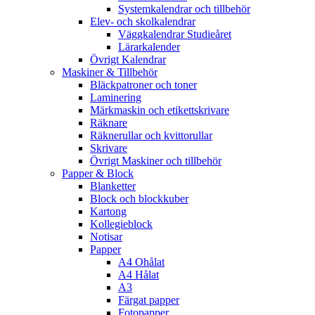
Systemkalendrar och tillbehör
Elev- och skolkalendrar
Väggkalendrar Studieåret
Lärarkalender
Övrigt Kalendrar
Maskiner & Tillbehör
Bläckpatroner och toner
Laminering
Märkmaskin och etikettskrivare
Räknare
Räknerullar och kvittorullar
Skrivare
Övrigt Maskiner och tillbehör
Papper & Block
Blanketter
Block och blockkuber
Kartong
Kollegieblock
Notisar
Papper
A4 Ohålat
A4 Hålat
A3
Färgat papper
Fotopapper