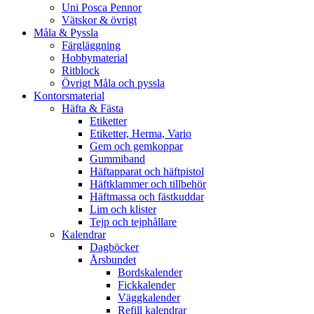
Uni Posca Pennor
Vätskor & övrigt
Måla & Pyssla
Färgläggning
Hobbymaterial
Ritblock
Övrigt Måla och pyssla
Kontorsmaterial
Häfta & Fästa
Etiketter
Etiketter, Herma, Vario
Gem och gemkoppar
Gummiband
Häftapparat och häftpistol
Häftklammer och tillbehör
Häftmassa och fästkuddar
Lim och klister
Tejp och tejphållare
Kalendrar
Dagböcker
Årsbundet
Bordskalender
Fickkalender
Väggkalender
Refill kalendrar