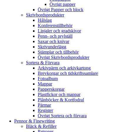
Övrigt papper
Övrigt Papper och block
Skrivbordsprodukter
Hålslag
Konferenstillbehör
Linjaler och gradskivor
Penn- och prylställ
Saxar och knivar
Skrivunderlägg
Stämplar och tillbehör
Övrigt Skrivbordsprodukter
Sortera & Förvara
Arkivpärm och arkivkartong
Brevkorgar och tidskriftssamlare
Fotoalbum
Mappar
Papperskorgar
Plastfickor och mappar
Plånböcker & Kortfodral
Pärmar
Register
Övrigt Sortera och förvara
Pennor & Finewriting
Bläck & Refiller
Patroner